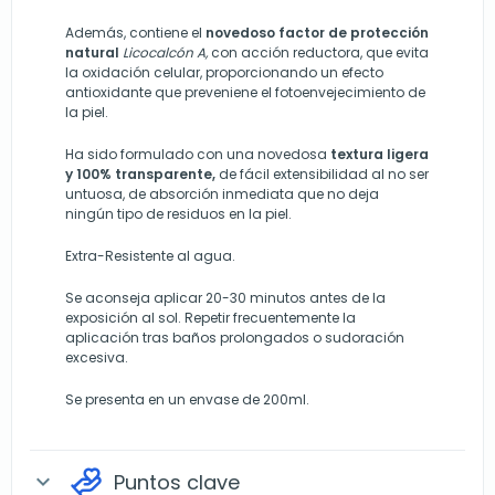
Además, contiene el
novedoso factor de protección
natural
Licocalcón A,
con acción reductora, que evita
la oxidación celular, proporcionando un efecto
antioxidante que preveniene el fotoenvejecimiento de
la piel.
Ha sido formulado con una novedosa
textura ligera
y 100% transparente,
de fácil extensibilidad al no ser
untuosa, de absorción inmediata que no deja
ningún tipo de residuos en la piel.
Extra-Resistente al agua.
Se aconseja aplicar 20-30 minutos antes de la
exposición al sol. Repetir frecuentemente la
aplicación tras baños prolongados o sudoración
excesiva.
Se presenta en un envase de 200ml.
Puntos clave
expand_more