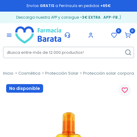
Envíos
GRATIS
a Península en pedidos
+65€
Descarga nuestra APP y consigue
-3€ EXTRA
:
APP-FB
;)
0
0
menu
Inicio
Cosmética
Protección Solar
Protección solar corporal
No disponible
favorite_border