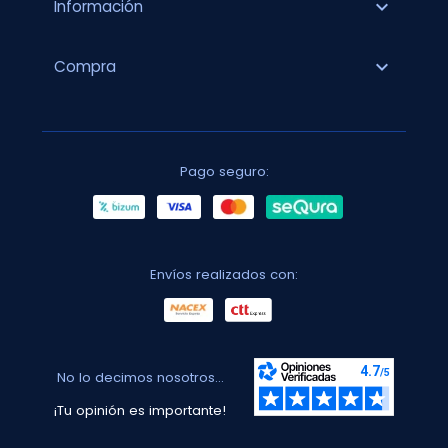
expand_more
Información
expand_more
Compra
Pago seguro:
Envíos realizados con:
No lo decimos nosotros...
¡Tu opinión es importante!