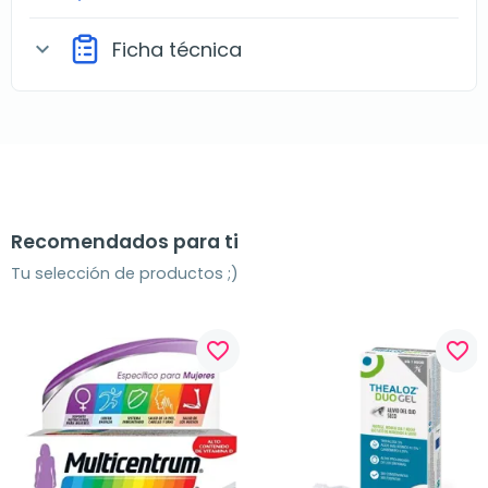
Ficha técnica
expand_more
Recomendados para ti
Tu selección de productos ;)
favorite_border
favorite_border