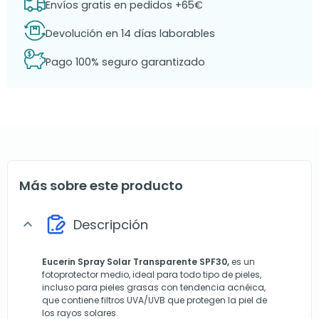
Envíos gratis en pedidos +65€
Devolución en 14 días laborables
Pago 100% seguro garantizado
Más sobre este producto
Descripción
expand_more
Eucerin Spray Solar Transparente SPF30,
es un
fotoprotector medio, ideal para todo tipo de pieles,
incluso para pieles grasas con tendencia acnéica,
que contiene filtros UVA/UVB que protegen la piel de
los rayos solares.