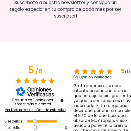
Suscríbete a nuestra newsletter y consigue un
regalo especial en tu compra de cada mes por ser
suscriptor!
5
5
/
5
/
5
Opinión verificada
Grata sorpresa,siempre 
intento buscar una crema 
que no deje la piel grasienta,
Basado en
1
opiniones
ya que la sensación es muy 
sometidas a control
incómoda. Esta tengo que 
Ver todas las reseñas de este sitio
decir que por ahora cumple 
el 97% de lo que buscaba, 
absorbe MUY rápido, y eso 
5
estrellas
1
ayuda a ponerte la crema 
4
estrellas
0
muchísimo más rápido. Te 