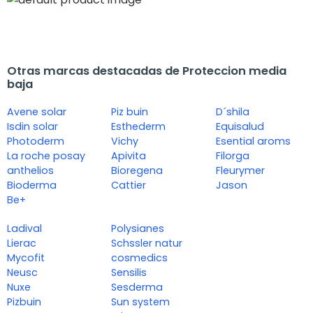
Otras marcas destacadas de Proteccion media
baja
Avene solar
Piz buin
D´shila
Isdin solar
Esthederm
Equisalud
Photoderm
Vichy
Esential aroms
La roche posay
Apivita
Filorga
anthelios
Bioregena
Fleurymer
Bioderma
Cattier
Jason
Be+
Ladival
Polysianes
Lierac
Schssler natur
Mycofit
cosmedics
Neusc
Sensilis
Nuxe
Sesderma
Pizbuin
Sun system