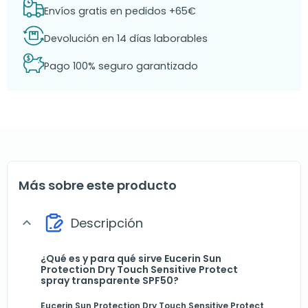
Envíos gratis en pedidos +65€
Devolución en 14 días laborables
Pago 100% seguro garantizado
Más sobre este producto
Descripción
expand_more
¿Qué es y para qué sirve Eucerin Sun
Protection Dry Touch Sensitive Protect
spray transparente SPF50?
Eucerin Sun Protection Dry Touch Sensitive Protect