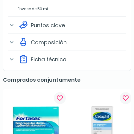
Envase de 50 ml.
Puntos clave
expand_more
Composición
expand_more
Ficha técnica
expand_more
Comprados conjuntamente
favorite_border
favorite_border