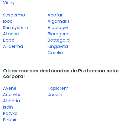
Vichy
Sesderma
Acofar
Ioox
Algamaris
Sun system
Algologie
Atache
Bioregena
Babé
Bottega di
A-derma
lungavita
Carelia
Otras marcas destacadas de Protección solar
corporal
Avene
Topicrem
Acorelle
Uresim
Atlantia
Isdin
Patyka
Pizbuin