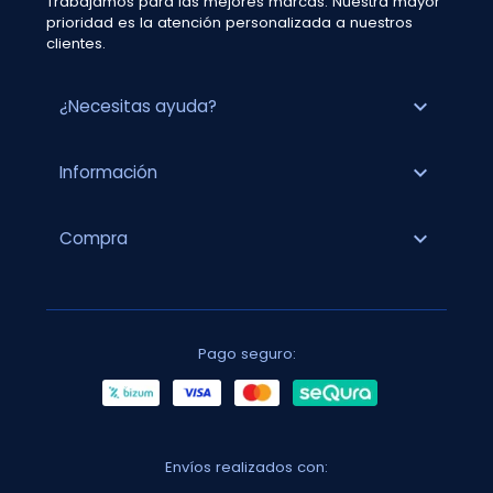
Trabajamos para las mejores marcas. Nuestra mayor
prioridad es la atención personalizada a nuestros
clientes.
expand_more
¿Necesitas ayuda?
expand_more
Información
expand_more
Compra
Pago seguro:
Envíos realizados con: