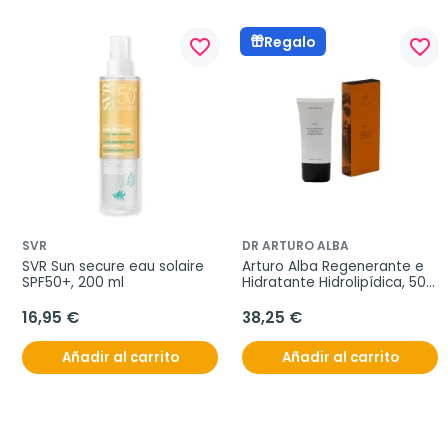
Regalo
favorite_border
favorite_border
SVR
DR ARTURO ALBA
SVR Sun secure eau solaire 
Arturo Alba Regenerante e 
SPF50+, 200 ml
Hidratante Hidrolipídica, 50 
ml
16,95 €
38,25 €
Añadir al carrito
Añadir al carrito