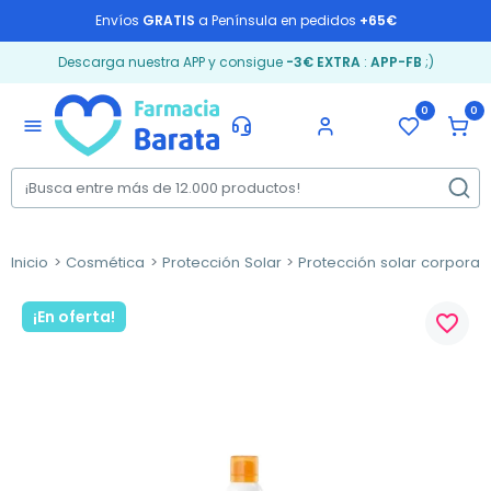
Envíos
GRATIS
a Península en pedidos
+65€
Descarga nuestra APP y consigue
-3€ EXTRA
:
APP-FB
;)
0
0
menu
Inicio
Cosmética
Protección Solar
Protección solar corporal
¡En oferta!
favorite_border