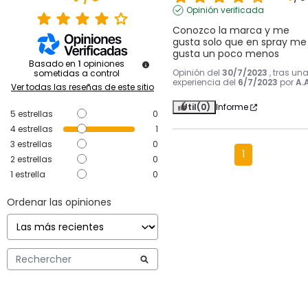
Opinión verificada
Conozco la marca y me 
gusta solo que en spray me 
gusta un poco menos
Basado en
1
opiniones
Opinión del
30/7/2023
, tras un
sometidas a control
experiencia del
6/7/2023
por
A.A
Ver todas las reseñas de este sitio
Útil
(0)
Informe
5
estrellas
0
4
estrellas
1
3
estrellas
0
1
2
estrellas
0
1
estrella
0
Ordenar las opiniones