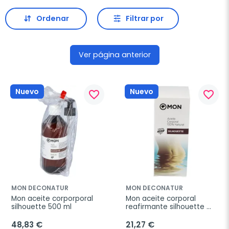
Ordenar
Filtrar por
Ver página anterior
Nuevo
Nuevo
favorite_border
favorite_border
MON DECONATUR
MON DECONATUR
Mon aceite corporporal 
Mon aceite corporal 
silhouette 500 ml
reafirmante silhouette 
bio 125 ml
48,83 €
21,27 €