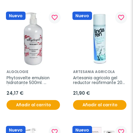
Nuevo
Nuevo
favorite_border
favorite_border
ALGOLOGIE
ARTESANIA AGRICOLA
Phytosvelte emulsion 
Artesania agricola gel 
hidratante 500ml. 
reductor reafirmante 200 
(ref.200)
ml
24,17 €
21,90 €
Añadir al carrito
Añadir al carrito
Nuevo
Nuevo
favorite_border
favorite_border