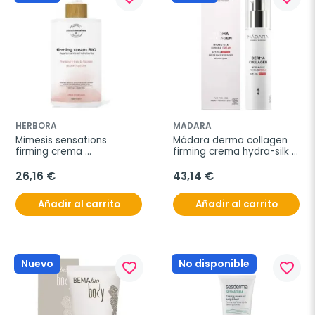
HERBORA
MADARA
Mimesis sensations 
Mádara derma collagen 
firming crema 
firming crema hydra-silk 
reafirmante 500ml
50ml
26,16 €
43,14 €
Añadir al carrito
Añadir al carrito
Nuevo
No disponible
favorite_border
favorite_border