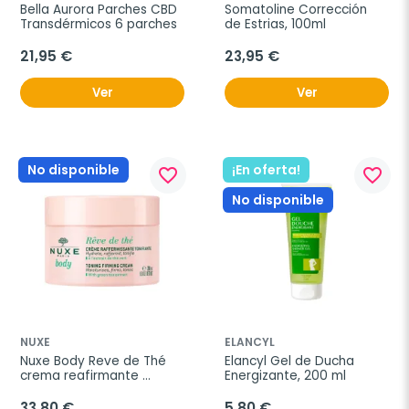
Bella Aurora Parches CBD 
Somatoline Corrección 
Transdérmicos 6 parches
de Estrias, 100ml
21,95 €
23,95 €
Ver
Ver
No disponible
¡En oferta!
favorite_border
favorite_border
No disponible
NUXE
ELANCYL
Nuxe Body Reve de Thé 
Elancyl Gel de Ducha 
crema reafirmante 
Energizante, 200 ml
tonificante, 200 ml
33,80 €
5,80 €