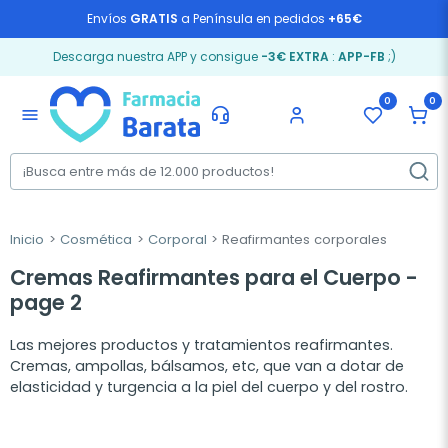
Envíos
GRATIS
a Península en pedidos
+65€
Descarga nuestra APP y consigue
-3€ EXTRA
:
APP-FB
;)
0
0
menu
Inicio
Cosmética
Corporal
Reafirmantes corporales
Cremas Reafirmantes para el Cuerpo -
page 2
Las mejores productos y tratamientos reafirmantes.
Cremas, ampollas, bálsamos, etc, que van a dotar de
elasticidad y turgencia a la piel del cuerpo y del rostro.