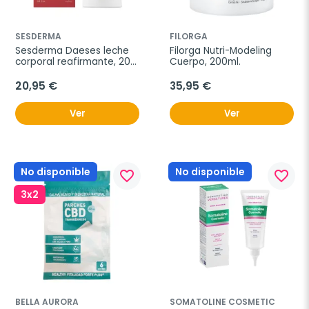
SESDERMA
FILORGA
Sesderma Daeses leche 
Filorga Nutri-Modeling 
corporal reafirmante, 200 
Cuerpo, 200ml.
ml
20,95 €
35,95 €
Ver
Ver
No disponible
No disponible
favorite_border
favorite_border
3x2
BELLA AURORA
SOMATOLINE COSMETIC