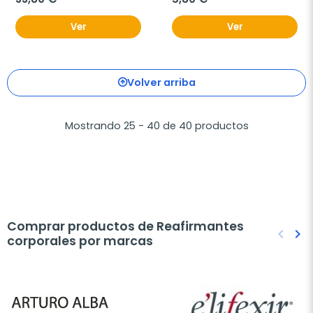
Ver
Ver
Volver arriba
Mostrando 25 - 40 de 40 productos
Comprar productos de Reafirmantes
keyboard_arrow_left
keyboard_arrow_right
corporales por marcas
Anteri
Sig