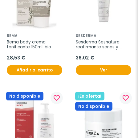
BEMA
SESDERMA
Bema body crema 
Sesderma Sesnatura 
tonificante 150ml. bio
reafirmante senos y 
cuerpo, 250 ml
28,53 €
36,02 €
Añadir al carrito
Ver
No disponible
¡En oferta!
favorite_border
favorite_border
No disponible