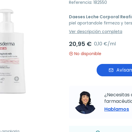
Referencia: 182550
Daeses Leche Corporal Reaf
piel aportandole firmeza y ter
Ver descripción completa
20,95 €
0,10 €/ml
No disponible
Avísam
¿Necesitas 
farmacéutic
Hablamos
a ampliarla