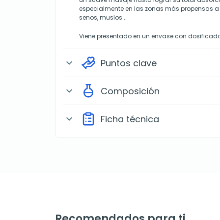
especialmente en las zonas más propensas a l
senos, muslos...
Viene presentado en un envase con dosificado
Puntos clave
expand_more
Composición
expand_more
Ficha técnica
expand_more
Recomendados para ti