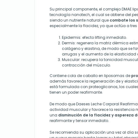
Su principal componente, el complejo DMAE l
tecnología nanotech, el cual se obtiene del pe
siendo un nutriente natural que
combate los s
especialmente la flacidez, ya que actúa a tres 
Epidermis: efecto lifting inmediato.
Dermis: regenera la matriz dérmica esti
colágeno y elastina, de modo que se fa
arrugas y el aumento de la elasticidad d
Muscular: recupera la tonicidad muscula
contracción del músculo.
Contiene cola de caballo en liposomas de
pro
además favorece la regeneración de y elastici
está formulada con proteoglicanos, los cuales
tienen un poder reafirmante.
De modo que Daeses Leche Corporal Reafirma
actividad muscular y favorece la resistencia 
una
disminución de la flacidez y aspereza de
reafirmante y tensor inmediato.
Se recomienda su aplicación una vez al día so
un suave masaje hasta lograr su total absorc