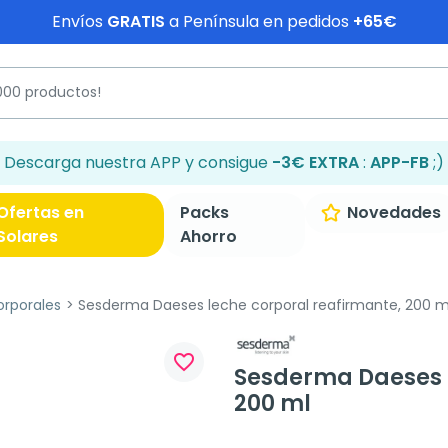
Envíos
GRATIS
a Península en pedidos
+65€
Descarga nuestra APP y consigue
-3€ EXTRA
:
APP-FB
;)
Ofertas en
Packs
Novedades
Solares
Ahorro
orporales
Sesderma Daeses leche corporal reafirmante, 200 m
favorite_border
Sesderma Daeses l
200 ml