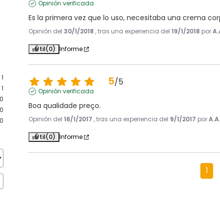
Opinión verificada
Es la primera vez que lo uso, necesitaba una crema co
Opinión del
30/1/2018
, tras una experiencia del
19/1/2018
por
A.
Útil
(0)
Informe
1
5
/
5
1
Opinión verificada
0
Boa qualidade preço.
0
Opinión del
16/1/2017
, tras una experiencia del
9/1/2017
por
A.A
0
Útil
(0)
Informe
1