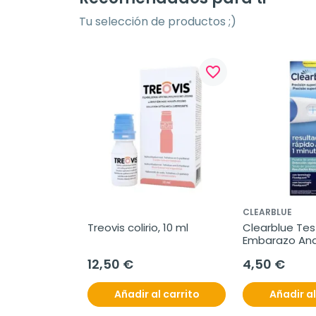
Tu selección de productos ;)
favorite_border
CLEARBLUE
Treovis colirio, 10 ml
Clearblue Tes
Embarazo Ana
Detección Rápi
12,50 €
4,50 €
unidad
Añadir al carrito
Añadir al