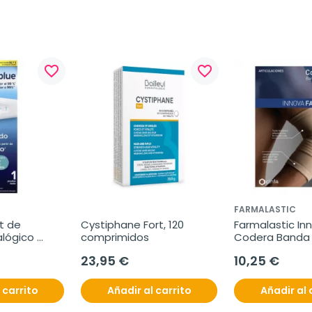
favorite_border
favorite_border
FARMALASTIC
t de 
Cystiphane Fort, 120 
Farmalastic Inn
lógico 
comprimidos
Codera Banda 
da, 1 
Epicondilitis, 1
23,95 €
10,25 €
 carrito
Añadir al carrito
Añadir al 