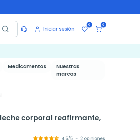
0
0
Iniciar sesión
Medicamentos
Nuestras
marcas
l
eche corporal reafirmante,
4.5
/
5
-
2
opiniones