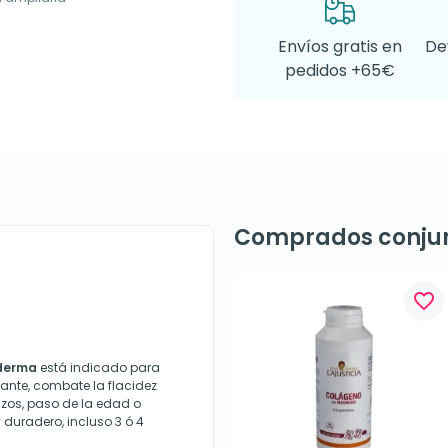
Envíos gratis en
De
pedidos +65€
Comprados conju
favorite_border
sderma
está indicado para
mante, combate la flacidez
zos, paso de la edad o
 duradero, incluso 3 ó 4