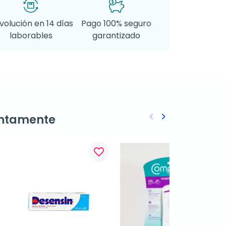
volución en 14 días
Pago 100% seguro
laborables
garantizado
keyboard_arrow_left
keyboard_arrow_right
ntamente
Anterior
Siguiente
favorite_border
favorite_border