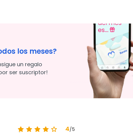
odos los meses?
nsigue un regalo
or ser suscriptor!
4
/
5