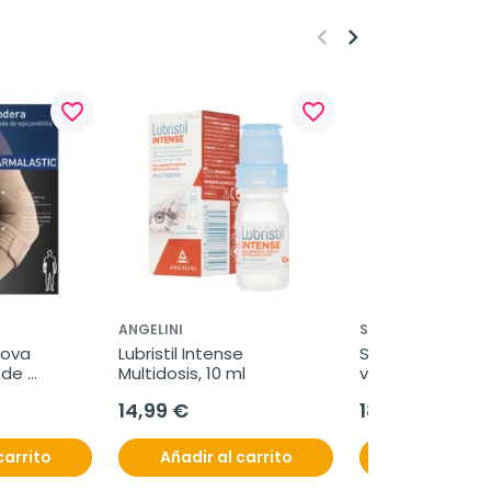
keyboard_arrow_left
keyboard_arrow_right
favorite_border
favorite_border
ANGELINI
SEID
ova 
Lubristil Intense 
Seidigyn óvulos, 
de 
Multidosis, 10 ml
vaginales
 unidad
14,99 €
18,99 €
carrito
Añadir al carrito
Añadir al c