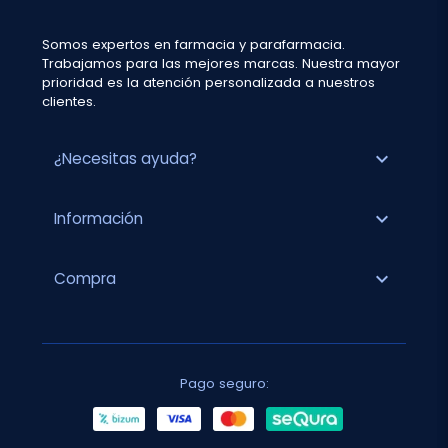
Somos expertos en farmacia y parafarmacia.
Trabajamos para las mejores marcas. Nuestra mayor
prioridad es la atención personalizada a nuestros
clientes.
expand_more
¿Necesitas ayuda?
expand_more
Información
expand_more
Compra
Pago seguro: