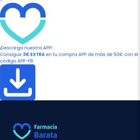
¡Descarga nuestra APP!
Consigue
3€ EXTRA
en tu compra APP de más de 50€ con el
código APP-FB