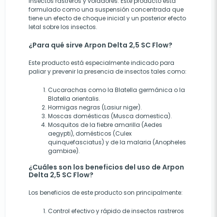
insectos rastreros y voladores. Este producto está
formulado como una suspensión concentrada que
tiene un efecto de choque inicial y un posterior efecto
letal sobre los insectos.
¿Para qué sirve Arpon Delta 2,5 SC Flow?
Este producto está especialmente indicado para
paliar y prevenir la presencia de insectos tales como:
Cucarachas como la Blatella germánica o la
Blatella orientalis.
Hormigas negras (Lasiur niger).
Moscas domésticas (Musca domestica).
Mosquitos de la fiebre amarilla (Aedes
aegypti), domésticos (Culex
quinquefasciatus) y de la malaria (Anopheles
gambiae).
¿Cuáles son los beneficios del uso de Arpon
Delta 2,5 SC Flow?
Los beneficios de este producto son principalmente:
Control efectivo y rápido de insectos rastreros