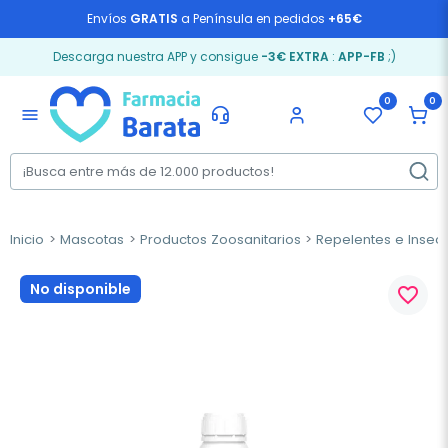
Envíos
GRATIS
a Península en pedidos
+65€
Descarga nuestra APP y consigue
-3€ EXTRA
:
APP-FB
;)
0
0
menu
Inicio
Mascotas
Productos Zoosanitarios
Repelentes e Insect
No disponible
favorite_border