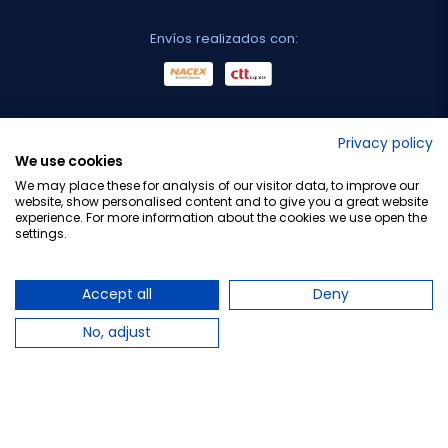
Envíos realizados con:
No lo decimos nosotros...
Privacy policy
We use cookies
¡Tu opinión es importante!
We may place these for analysis of our visitor data, to improve our
website, show personalised content and to give you a great website
experience. For more information about the cookies we use open the
settings.
Copyright © 2010-2026 Farmacia Barata S.L. Todos los
derechos reservados.
Accept all
Deny
No, adjust
Total:
29,00 €