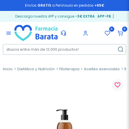
Envíos
GRATIS
a Península en pedidos
+65€
Descarga nuestra APP y consigue
-3€ EXTRA
:
APP-FB
;)
0
0
menu
Inicio
Dietética y Nutrición
Fitoterapia
Aceites esenciales
R
favorite_border