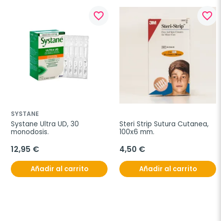
favorite_border
favorite_border
SYSTANE
Systane Ultra UD, 30 
Steri Strip Sutura Cutanea, 
monodosis.
100x6 mm.
12,95 €
4,50 €
Añadir al carrito
Añadir al carrito