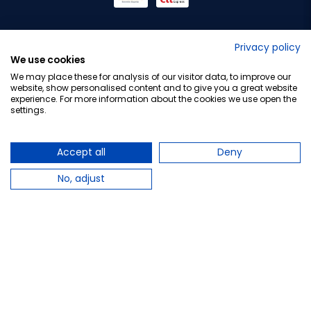
No lo decimos nosotros...
Privacy policy
We use cookies
¡Tu opinión es importante!
We may place these for analysis of our visitor data, to improve our
website, show personalised content and to give you a great website
experience. For more information about the cookies we use open the
settings.
Copyright © 2010-2026 Farmacia Barata S.L. Todos los
derechos reservados.
Accept all
Deny
No, adjust
Total:
15,23 €
−
+
Añadir al carrito