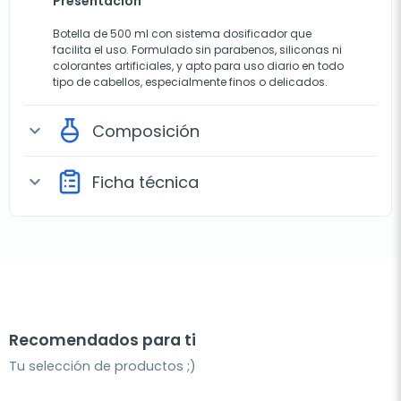
Presentación
Botella de 500 ml con sistema dosificador que
facilita el uso. Formulado sin parabenos, siliconas ni
colorantes artificiales, y apto para uso diario en todo
tipo de cabellos, especialmente finos o delicados.
Composición
expand_more
Ficha técnica
expand_more
Recomendados para ti
Tu selección de productos ;)