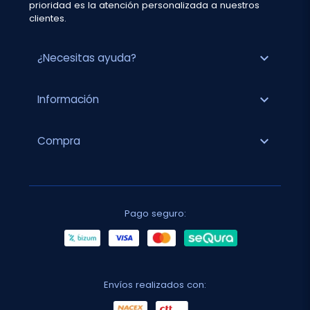
prioridad es la atención personalizada a nuestros
clientes.
expand_more
¿Necesitas ayuda?
expand_more
Información
expand_more
Compra
Pago seguro:
Envíos realizados con: