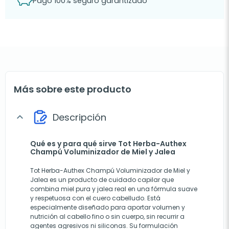
Pago 100% seguro garantizado
Más sobre este producto
Descripción
expand_more
Qué es y para qué sirve Tot Herba-Authex
Champú Voluminizador de Miel y Jalea
Tot Herba-Authex Champú Voluminizador de Miel y
Jalea es un producto de cuidado capilar que
combina miel pura y jalea real en una fórmula suave
y respetuosa con el cuero cabelludo. Está
especialmente diseñado para aportar volumen y
nutrición al cabello fino o sin cuerpo, sin recurrir a
agentes agresivos ni siliconas. Su formulación