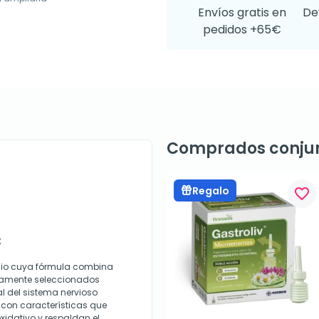
Envíos gratis en
De
pedidos +65€
Comprados conju
Regalo
favorite_border
x
cio cuya fórmula combina
osamente seleccionados
l del sistema nervioso
 con características que
oxidativo y respaldan el