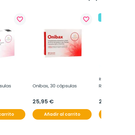
¡En oferta!
favorite_border
favorite_border
REVIDOX
sulas
Onibax, 30 cápsulas
Revidox, 30 cáps
25,95 €
24,95 €
carrito
Añadir al carrito
Añadir al c