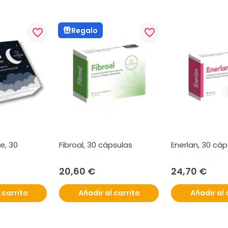
Regalo
favorite_border
favorite_border
, 30 
Fibroal, 30 cápsulas
Enerlan, 30 cáp
20,60 €
24,70 €
 carrito
Añadir al carrito
Añadir al 