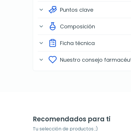
Puntos clave
expand_more
Composición
expand_more
Ficha técnica
expand_more
Nuestro consejo farmacéu
expand_more
Recomendados para ti
Tu selección de productos ;)