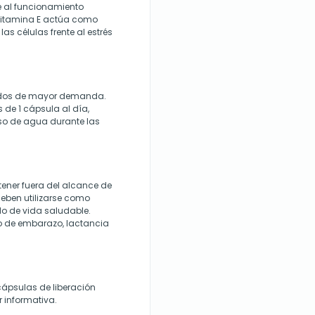
ye al funcionamiento
 vitamina E actúa como
as células frente al estrés
iodos de mayor demanda.
de 1 cápsula al día,
aso de agua durante las
ener fuera del alcance de
deben utilizarse como
ilo de vida saludable.
so de embarazo, lactancia
ápsulas de liberación
r informativa.