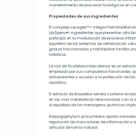
mantenimiento de procesos fisiológicos en 
Propiedades de sus ingredientes
El complejo Levagen™+ integra Palmitoiletano
LipiSperse®, ingredientes que presentan alta bi
participa en la modulación de procesos inflam
equilibrio de los sistemas de señalización cel
grasos fraccionados y fosfolípidos facilita un
intestinal.
La raíz de Scutellaria baicalensis es un extrac
empleado por sus compuestos flavonoides, qu
antioxidantes y ayudan a la protección de las 
oxidativo.
El extracto de Boswellia serrata contiene ácid
en las vías metabólicas relacionadas con la 
al equilibrio de los mensajeros químicos impl
Harpagophytum procumbens aporta iridoides q
regulación de marcadores de inflamación y a
articular de forma natural.