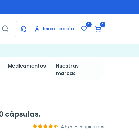
0
0
Iniciar sesión
Medicamentos
Nuestras
marcas
0 cápsulas.
4.6
/
5
-
5
opiniones