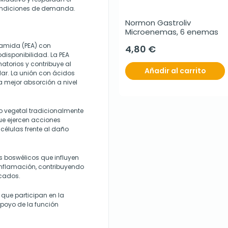
condiciones de demanda.
Normon Gastroliv 
Microenemas, 6 enemas
lamida (PEA) con
4,80 €
odisponibilidad. La PEA
atorios y contribuye al
Añadir al carrito
ular. La unión con ácidos
a mejor absorción a nivel
to vegetal tradicionalmente
e ejercen acciones
células frente al daño
os boswélicos que influyen
inflamación, contribuyendo
icados.
ue participan en la
poyo de la función