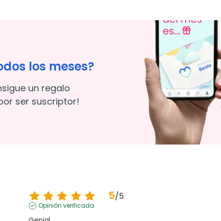
odos los meses?
nsigue un regalo
or ser suscriptor!
5
/
5
Opinión verificada
Genial