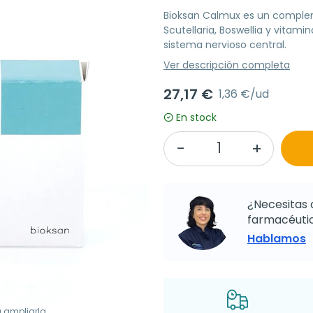
Bioksan Calmux es un complem
Scutellaria, Boswellia y vitam
sistema nervioso central.
Ver descripción completa
27,17 €
1,36 €/ud
En stock
¿Necesitas 
farmacéutic
Hablamos
a ampliarla