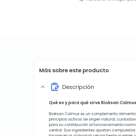
Más sobre este producto
Descripción
expand_more
Qué es y para qué sirve Bioksan Calmu
Bioksan Calmux es un complemento alimenti
principios activos de origen natural, cuidad
para su contribución al funcionamiento norma
central. Sus ingredientes aportan compuestos
favorecen la actividad celular frente al estrés 