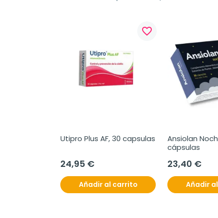
favorite_border
favorite_border
BA
Pomada 
Utipro Plus AF, 30 capsulas
Ansiolan Noche
a de 
cápsulas
ejas, 15 ml
24,95 €
23,40 €
l carrito
Añadir al carrito
Añadir al