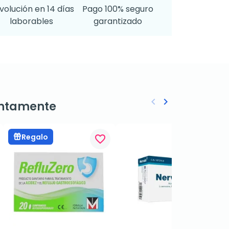
volución en 14 días
Pago 100% seguro
laborables
garantizado
keyboard_arrow_left
keyboard_arrow_right
ntamente
Anterior
Siguiente
Regalo
favorite_border
favorite_border