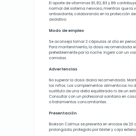
El aporte de vitaminas B1, B2, B3 y B6 contribu
normal del sistema nervioso, mientras que la
antioxidante, colaborando en la protección de l
oxidativo.
Modo de empleo
Se aconseja tomar 2 cápsulas al día en per
Para mantenimiento, la dosis recomendada es 
preferiblemente por la noche. Ingerir con un v
comidas.
Advertencias
No superar la dosis diaria recomendada. Mant
los niños. Los complementos alimenticios no 
sustituto de una dieta equilibrada ni de un est
Consultar con un profesional sanitario en ca
o tratamientos concomitantes.
Presentación
Bioksan Calmux se presenta en envase de 20 c
prolongada, protegido por blister y caja exterio