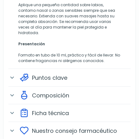
Aplique una pequeña cantidad sobre labios,
contorno nasal o zonas sensibles siempre que sea
necesario. Extienda con suaves masajes hasta su
completa absorción. Se recomienda usar varias
veces al día para mantener la piel protegida e
hidratada.
Presentación
Formato en tubo de 10 ml, práctico y fácil de llevar. No
contiene fragancias ni alérgenos conocidos.
Puntos clave
expand_more
Composición
expand_more
Ficha técnica
expand_more
Nuestro consejo farmacéutico
expand_more