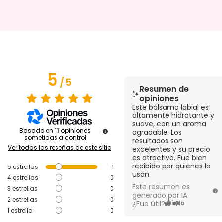
5
/
5
Resumen de
opiniones
Este bálsamo labial es
altamente hidratante y
suave, con un aroma
Basado en
11
opiniones
agradable. Los
sometidas a control
resultados son
Ver todas las reseñas de este sitio
excelentes y su precio
es atractivo. Fue bien
recibido por quienes lo
5
estrellas
11
usan.
4
estrellas
0
Este resumen es
3
estrellas
0
generado por IA
2
estrellas
0
¿Fue útil?
Sí
No
1
estrella
0