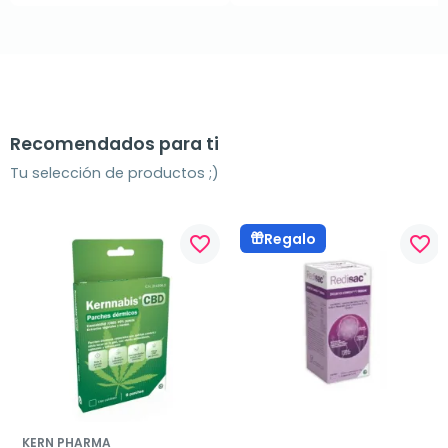
Recomendados para ti
Tu selección de productos ;)
Regalo
favorite_border
favorite_border
KERN PHARMA