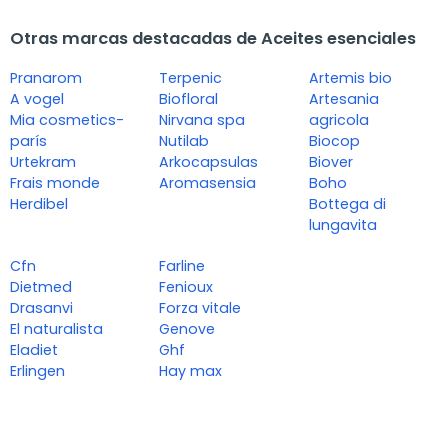
Otras marcas destacadas de Aceites esenciales
Pranarom
Terpenic
Artemis bio
A vogel
Biofloral
Artesania
Mia cosmetics-
Nirvana spa
agricola
parís
Nutilab
Biocop
Urtekram
Arkocapsulas
Biover
Frais monde
Aromasensia
Boho
Herdibel
Bottega di
lungavita
Cfn
Farline
Dietmed
Fenioux
Drasanvi
Forza vitale
El naturalista
Genove
Eladiet
Ghf
Erlingen
Hay max