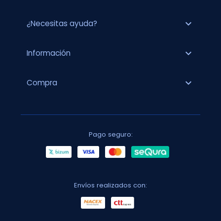
expand_more
¿Necesitas ayuda?
expand_more
Información
expand_more
Compra
Pago seguro:
Envíos realizados con: