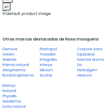
Otras marcas destacadas de Rosa mosqueta
Dernove
Plantapol
Corpore sano
Uresim
Ynsadiet
Equisalud
Weleda
Integralia
Esential aroms
Prisma natural
Intersa
Esi
Arkopharma
Silicium
Herbalgem
Botánicapharma
Acofar
Herbora
Marnys
Natysal
Physalis
Sesderma
Soria natural