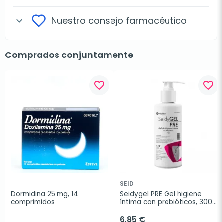
Nuestro consejo farmacéutico
expand_more
Comprados conjuntamente
favorite_border
favorite_border
SEID
Dormidina 25 mg, 14 
Seidygel PRE Gel higiene 
comprimidos
íntima con prebióticos, 300 
ml
6,85 €