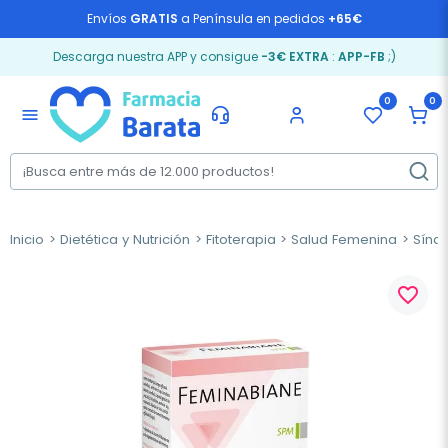
Envíos
GRATIS
a Península en pedidos
+65€
Descarga nuestra APP y consigue
-3€ EXTRA
:
APP-FB
;)
0
0
menu
Inicio
Dietética y Nutrición
Fitoterapia
Salud Femenina
Sínd
favorite_border