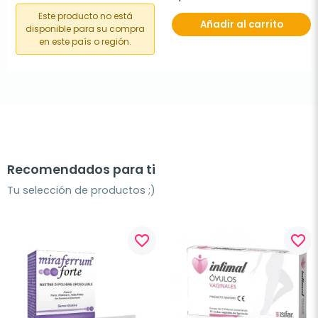
Este producto no está
Añadir al carrito
disponible para su compra
en este país o región.
Recomendados para ti
Tu selección de productos ;)
favorite_border
favorite_border