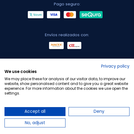
Pago seguro:
Envíos realizados con:
No lo decimos nosotros...
Privacy policy
We use cookies
¡Tu opinión es importante!
We may place these for analysis of our visitor data, to improve our
website, show personalised content and to give you a great website
experience. For more information about the cookies we use open the
settings.
Copyright © 2010-2026 Farmacia Barata S.L. Todos los
derechos reservados.
Accept all
Deny
No, adjust