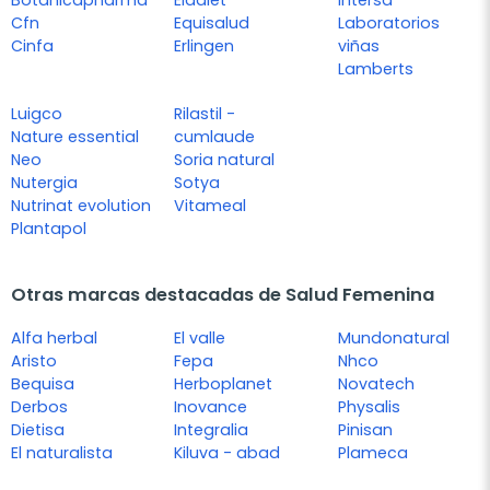
Cfn
Equisalud
Laboratorios
Cinfa
Erlingen
viñas
Lamberts
Luigco
Rilastil -
Nature essential
cumlaude
Neo
Soria natural
Nutergia
Sotya
Nutrinat evolution
Vitameal
Plantapol
Otras marcas destacadas de Salud Femenina
Alfa herbal
El valle
Mundonatural
Aristo
Fepa
Nhco
Bequisa
Herboplanet
Novatech
Derbos
Inovance
Physalis
Dietisa
Integralia
Pinisan
El naturalista
Kiluva - abad
Plameca