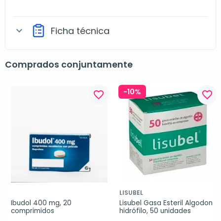
Ficha técnica
expand_more
Comprados conjuntamente
-10%
favorite_border
favorite_border
LISUBEL
Ibudol 400 mg, 20 
Lisubel Gasa Esteril Algodon 
comprimidos
hidrófilo, 50 unidades