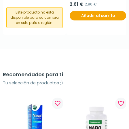
2,61 €
2,90 €
Este producto no está
Añadir al carrito
disponible para su compra
en este país o región.
Recomendados para ti
Tu selección de productos ;)
favorite_border
favorite_border