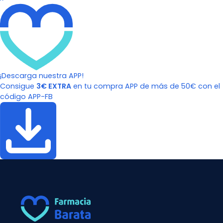
¡Descarga nuestra APP!
Consigue
3€ EXTRA
en tu compra APP de más de 50€ con el
código APP-FB