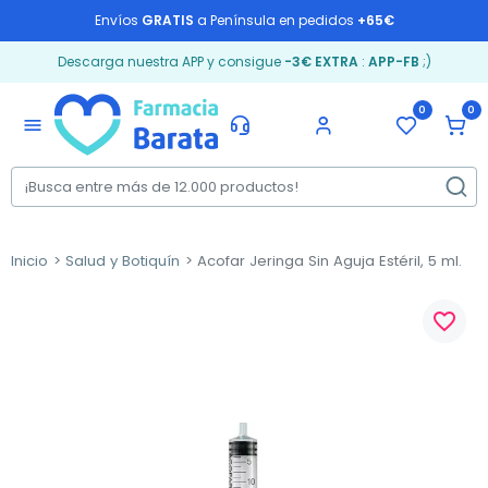
Envíos
GRATIS
a Península en pedidos
+65€
Descarga nuestra APP y consigue
-3€ EXTRA
:
APP-FB
;)
0
0
menu
Inicio
Salud y Botiquín
Acofar Jeringa Sin Aguja Estéril, 5 ml.
favorite_border