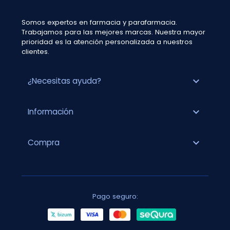
Somos expertos en farmacia y parafarmacia.
Trabajamos para las mejores marcas. Nuestra mayor
prioridad es la atención personalizada a nuestros
clientes.
expand_more
¿Necesitas ayuda?
expand_more
Información
expand_more
Compra
Pago seguro: