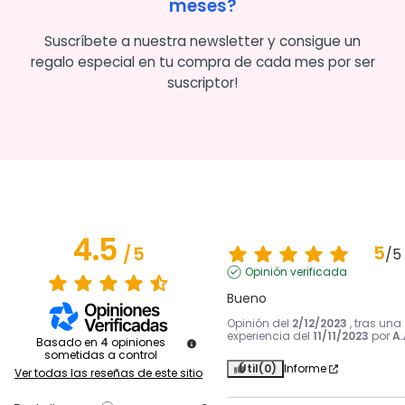
meses?
Suscríbete a nuestra newsletter y consigue un
regalo especial en tu compra de cada mes por ser
suscriptor!
4.5
5
/
5
/
5
Opinión verificada
Bueno
Opinión del
2/12/2023
, tras una
experiencia del
11/11/2023
por
A.
Basado en
4
opiniones
sometidas a control
Útil
(0)
Informe
Ver todas las reseñas de este sitio