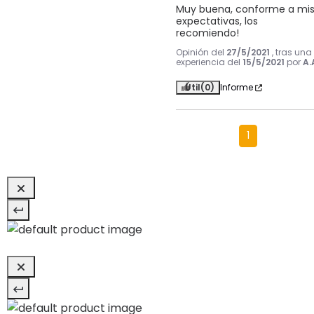
Muy buena, conforme a mis
expectativas, los 
recomiendo!
Opinión del
27/5/2021
, tras una
experiencia del
15/5/2021
por
A.
Útil
(0)
Informe
1