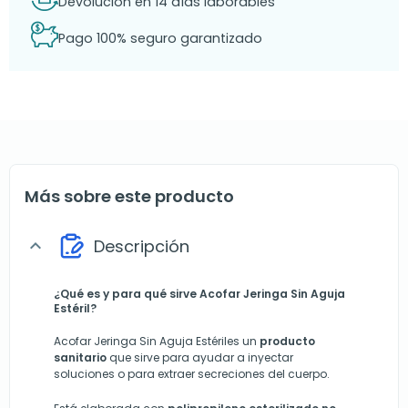
Devolución en 14 días laborables
Pago 100% seguro garantizado
Más sobre este producto
Descripción
expand_more
¿Qué es y para qué sirve Acofar Jeringa Sin Aguja
Estéril?
Acofar Jeringa Sin Aguja Estériles un
producto
sanitario
que sirve para ayudar a inyectar
soluciones o para extraer secreciones del cuerpo.