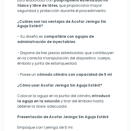
Está elaborada con
polipropileno esterilizado no
tóxico y libre de látex
, que proporciona mayor
seguridad y protección durante el procedimiento.
¿Cuáles son las ventajas de Acofar Jeringa Sin
Aguja Estéril?
- Su diseño es
compatible con agujas de
administración de inyectables
.
- Dispone de tres piezas esterilizadas que contribuyen
en la correcta manipulación del dispositivo: cuerpo,
émbolo y junta de estanqueidad.
- Posee un
cómodo cilindro con capacidad de 5 ml
.
¿Cómo usar Acofar Jeringa Sin Aguja Estéril?
Colocar la aguja en la punta del cilindro,
introducir
la aguja en la solución
y tirar del émbolo hasta
obtener la dosis adecuada.
Presentación de Acofar Jeringa Sin Aguja Estéril
Empaque con 1 jeringa de 5 ml.