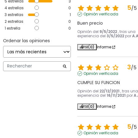
5
estrellas
3
5
/
5
4
estrellas
0
Opinión verificada
3
estrellas
1
2
estrellas
0
Buen precio
1
estrella
0
Opinión del
9/5/2022
, tras una
experiencia del
3/5/2022
por
A.A
Ordenar las opiniones
Útil
(0)
Informe
3
/
5
Opinión verificada
CUMPLE SU FUNCION
Opinión del
22/12/2021
, tras una
experiencia del
16/11/2021
por
A.
Útil
(0)
Informe
5
/
5
Opinión verificada