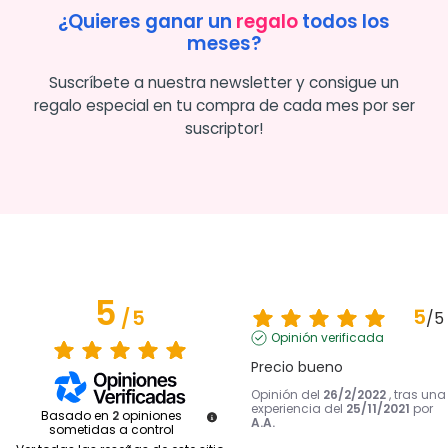
¿Quieres ganar un
regalo
todos los
meses?
Suscríbete a nuestra newsletter y consigue un
regalo especial en tu compra de cada mes por ser
suscriptor!
5
5
/
5
/
5
Opinión verificada
Precio bueno
Opinión del
26/2/2022
, tras una
experiencia del
25/11/2021
por
Basado en
2
opiniones
A.A.
sometidas a control