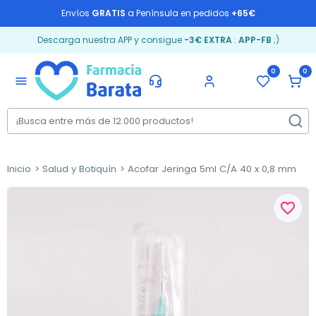
Envíos
GRATIS
a Península en pedidos
+65€
Descarga nuestra APP y consigue
-3€ EXTRA
:
APP-FB
;)
0
0
menu
Inicio
Salud y Botiquín
Acofar Jeringa 5ml C/A 40 x 0,8 mm
favorite_border