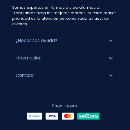
Somos expertos en farmacia y parafarmacia.
Trabajamos para las mejores marcas. Nuestra mayor
prioridad es la atención personalizada a nuestros
clientes.
expand_more
¿Necesitas ayuda?
expand_more
Información
expand_more
Compra
Pago seguro: