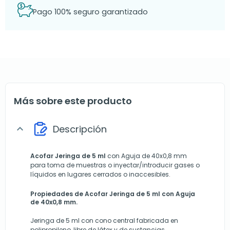
Pago 100% seguro garantizado
Más sobre este producto
Descripción
expand_more
Acofar Jeringa de 5 ml
con Aguja de 40x0,8 mm
para toma de muestras o inyectar/introducir gases o
líquidos en lugares cerrados o inaccesibles.
Propiedades de Acofar Jeringa de 5 ml con Aguja
de 40x0,8 mm.
Jeringa de 5 ml con cono central fabricada en
polipropileno, libre de látex y de sustancias