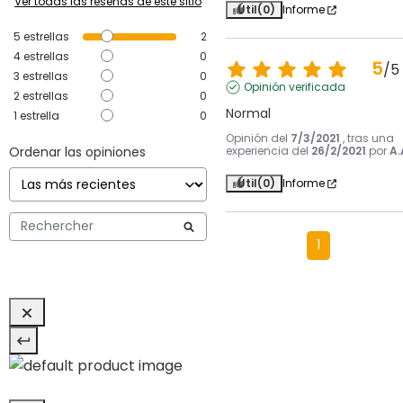
Ver todas las reseñas de este sitio
Útil
(0)
Informe
5
estrellas
2
4
estrellas
0
5
/
5
3
estrellas
0
Opinión verificada
2
estrellas
0
Normal
1
estrella
0
Opinión del
7/3/2021
, tras una
Ordenar las opiniones
experiencia del
26/2/2021
por
A.
Útil
(0)
Informe
1