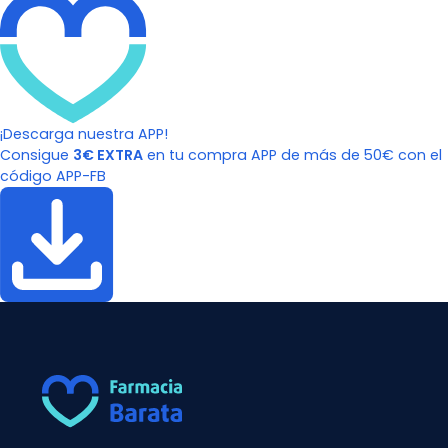
¡Descarga nuestra APP!
Consigue
3€ EXTRA
en tu compra APP de más de 50€ con el
código APP-FB