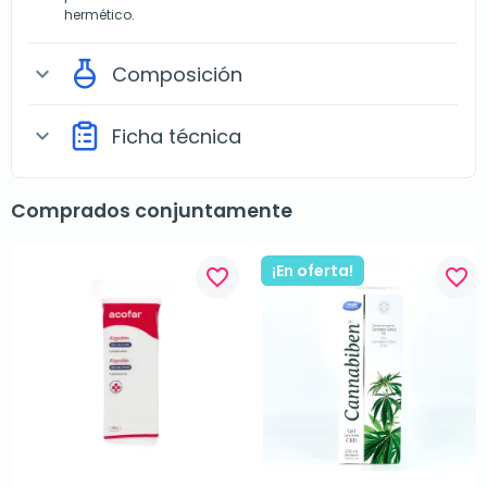
hermético.
Composición
expand_more
Ficha técnica
expand_more
Comprados conjuntamente
¡En oferta!
favorite_border
favorite_border