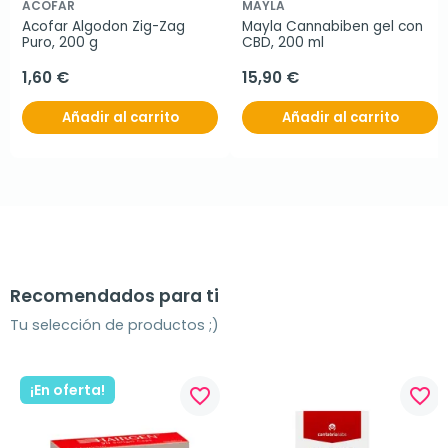
ACOFAR
MAYLA
Acofar Algodon Zig-Zag 
Mayla Cannabiben gel con 
Puro, 200 g
CBD, 200 ml
1,60 €
15,90 €
Añadir al carrito
Añadir al carrito
Recomendados para ti
Tu selección de productos ;)
¡En oferta!
favorite_border
favorite_border