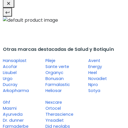
Otras marcas destacadas de Salud y Botiquín
Hansaplast
Pileje
Avent
Acofar
Sante verte
Energy
Lisubel
Organyc
Heel
Urgo
Bonusan
Novadiet
Ducray
Farmalastic
Npro
Arkopharma
Heliosar
Sotya
Ghf
Nexcare
Masmi
Ortocel
Ayurveda
Therascience
Dr. dunner
Ynsadiet
Farmaderbe
Djd neolabs