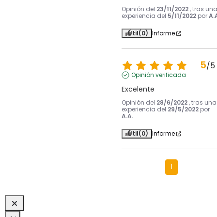
Opinión del
23/11/2022
, tras un
experiencia del
5/11/2022
por
A.
Útil
(0)
Informe
5
/
5
Opinión verificada
Excelente
Opinión del
28/6/2022
, tras una
experiencia del
29/5/2022
por
A.A.
Útil
(0)
Informe
1