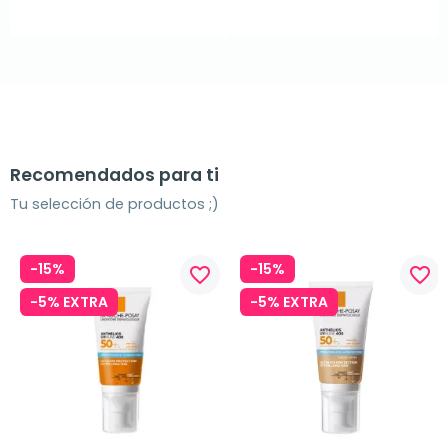
Recomendados para ti
Tu selección de productos ;)
-15%
-15%
favorite_border
favorite_border
-5% EXTRA
-5% EXTRA