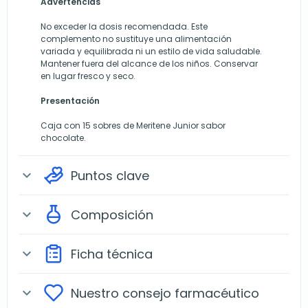
Advertencias
No exceder la dosis recomendada. Este
complemento no sustituye una alimentación
variada y equilibrada ni un estilo de vida saludable.
Mantener fuera del alcance de los niños. Conservar
en lugar fresco y seco.
Presentación
Caja con 15 sobres de Meritene Junior sabor
chocolate.
Puntos clave
expand_more
Composición
expand_more
Ficha técnica
expand_more
Nuestro consejo farmacéutico
expand_more