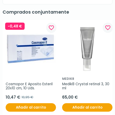
Comprados conjuntamente
-0,48 €
favorite_border
favorite_border
MEDIK8
Cosmopor E Aposito Esteril 
Medik8 Crystal retinal 3, 30 
20x10 cm, 10 Uds.
ml
10,47 €
65,00 €
10,95 €
Añadir al carrito
Añadir al carrito