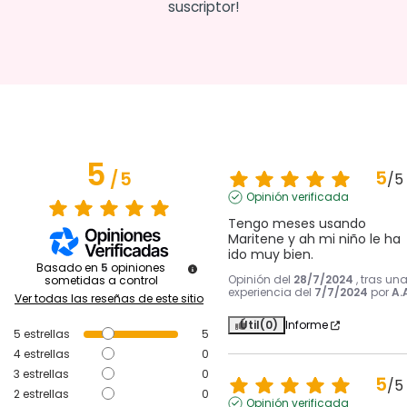
suscriptor!
5
5
/
5
/
5
Opinión verificada
Tengo meses usando 
Maritene y ah mi niño le ha 
ido muy bien.
Basado en
5
opiniones
Opinión del
28/7/2024
, tras un
sometidas a control
experiencia del
7/7/2024
por
A.
Ver todas las reseñas de este sitio
Útil
(0)
Informe
5
estrellas
5
4
estrellas
0
3
estrellas
0
5
/
5
2
estrellas
0
Opinión verificada