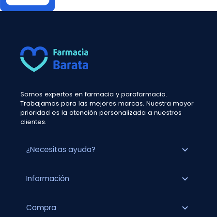
Somos expertos en farmacia y parafarmacia.
Trabajamos para las mejores marcas. Nuestra mayor
prioridad es la atención personalizada a nuestros
clientes.
expand_more
¿Necesitas ayuda?
expand_more
Información
expand_more
Compra