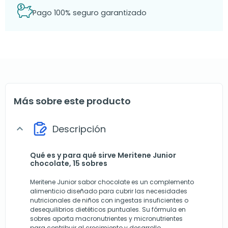
Pago 100% seguro garantizado
Más sobre este producto
Descripción
expand_more
Qué es y para qué sirve Meritene Junior
chocolate, 15 sobres
Meritene Junior sabor chocolate es un complemento
alimenticio diseñado para cubrir las necesidades
nutricionales de niños con ingestas insuficientes o
desequilibrios dietéticos puntuales. Su fórmula en
sobres aporta macronutrientes y micronutrientes
para contribuir al crecimiento y desarrollo