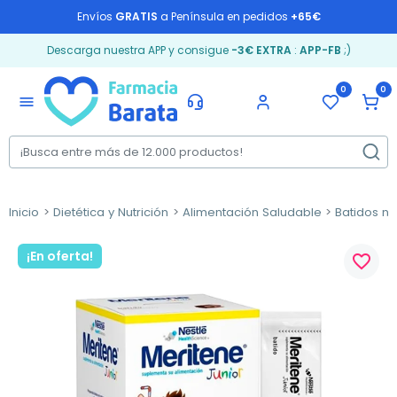
Envíos
GRATIS
a Península en pedidos
+65€
Descarga nuestra APP y consigue
-3€ EXTRA
:
APP-FB
;)
0
0
menu
Inicio
Dietética y Nutrición
Alimentación Saludable
Batidos nu
¡En oferta!
favorite_border