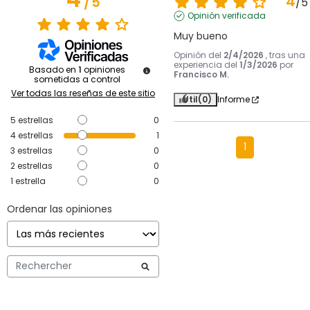
4
/
5
/
5
Opinión verificada
Muy bueno
Opinión del
2/4/2026
, tras una
experiencia del
1/3/2026
por
Basado en
1
opiniones
Francisco M.
sometidas a control
Ver todas las reseñas de este sitio
Útil
(0)
Informe
5
estrellas
0
4
estrellas
1
1
3
estrellas
0
2
estrellas
0
1
estrella
0
Ordenar las opiniones