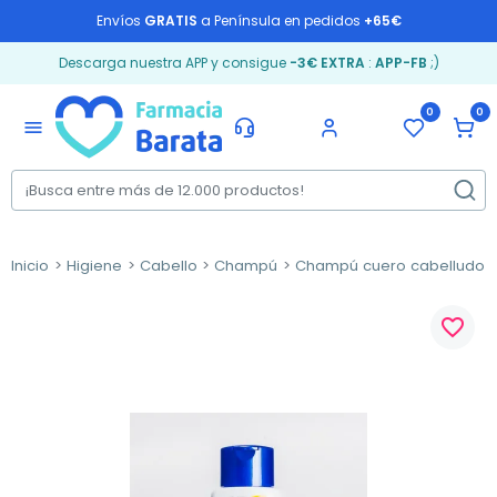
Envíos
GRATIS
a Península en pedidos
+65€
Descarga nuestra APP y consigue
-3€ EXTRA
:
APP-FB
;)
0
0
menu
Inicio
Higiene
Cabello
Champú
Champú cuero cabelludo s
favorite_border