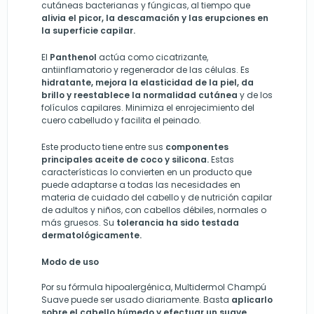
cutáneas bacterianas y fúngicas, al tiempo que
alivia el picor, la descamación y las erupciones en
la superficie capilar.
El
Panthenol
actúa como cicatrizante,
antiinflamatorio y regenerador de las células. Es
hidratante, mejora la elasticidad de la piel, da
brillo y reestablece la normalidad cutánea
y de los
folículos capilares. Minimiza el enrojecimiento del
cuero cabelludo y facilita el peinado.
Este producto tiene entre sus
componentes
principales aceite de coco y silicona.
Estas
características lo convierten en un
producto que
puede
adaptarse a todas las necesidades en
materia de cuidado del cabello y de nutrición capilar
de adultos y niños, con cabellos débiles, normales o
más gruesos. Su
tolerancia ha sido testada
dermatológicamente.
Modo de uso
Por su fórmula hipoalergénica, Multidermol Champú
Suave puede ser usado diariamente. Basta
aplicarlo
sobre el cabello húmedo y efectuar un suave