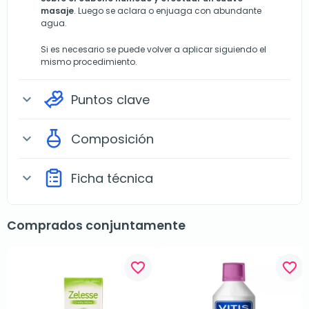
masaje
. Luego se aclara o enjuaga con abundante
agua.
Si es necesario se puede volver a aplicar siguiendo el
mismo procedimiento.
Puntos clave
expand_more
Composición
expand_more
Ficha técnica
expand_more
Comprados conjuntamente
favorite_border
favorite_border