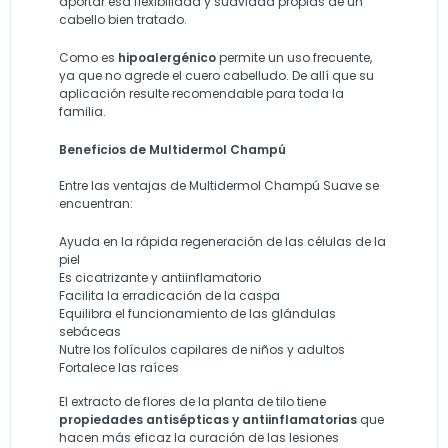
aportar esa flexibilidad y suavidad propias de un
cabello bien tratado.
Como es
hipoalergénico
permite un uso frecuente,
ya que no agrede el cuero cabelludo. De allí que su
aplicación resulte recomendable para toda la
familia.
Beneficios de Multidermol Champú
Entre las ventajas de
Multidermol Champú Suave
se
encuentran:
Ayuda en la rápida regeneración de las células de la
piel
Es cicatrizante y antiinflamatorio
Facilita la erradicación de la caspa
Equilibra el funcionamiento de las glándulas
sebáceas
Nutre los folículos capilares de niños y adultos
Fortalece las raíces
El
extracto de flores de la planta de til
o tiene
propiedades antisépticas y antiinflamatorias
que
hacen más eficaz la curación de las lesiones