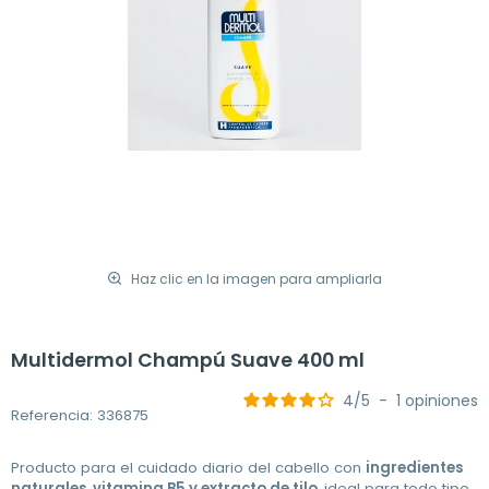
Haz clic en la imagen para ampliarla
Multidermol Champú Suave 400 ml
4
/
5
-
1
opiniones
Referencia: 336875
Producto para el cuidado diario del cabello con
ingredientes
naturales, vitamina B5 y extracto de tilo,
ideal para todo tipo