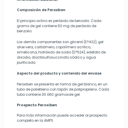
Composición de Peroxiben
El principio activo es peróxido de benzoilo. Cada
gramo de gel contiene 50 mg de peróxido de
benzoilo.
Los demás componentes son glicerol (E?422), gel
aloe vera, carbómero, copolímero acrílico,
simeticona, hidróxido de sodio (E?524), edetato de
disodio, dioctilsulfosuccinato sódico y agua
purificada
Aspecto del producto y contenido del envase
Peroxiben se presenta en forma de gel blanco, en un
tubo de polietileno con tapón de polipropileno. Cada
tubo contiene 30 ó60 gramosde gel.
Prospecto Peroxiben
Para más información puede acceder al prospecto
completo en la AMPS.