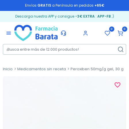
Envíos
GRATIS
a Península en pedidos
+65€
Descarga nuestra APP y consigue
-3€ EXTRA
:
APP-FB
;)
0
0
menu
Inicio
Medicamentos sin receta
Peroxiben 50mg/g gel, 30 g
favorite_border