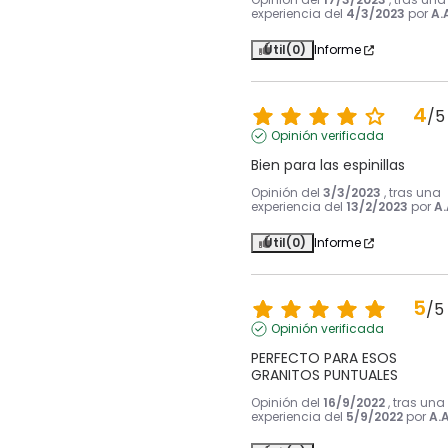
experiencia del
4/3/2023
por
A.
Útil
(0)
Informe
4
/
5
Opinión verificada
Bien para las espinillas
Opinión del
3/3/2023
, tras una
experiencia del
13/2/2023
por
A.
Útil
(0)
Informe
5
/
5
Opinión verificada
PERFECTO PARA ESOS 
GRANITOS PUNTUALES
Opinión del
16/9/2022
, tras una
experiencia del
5/9/2022
por
A.A