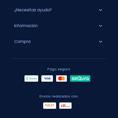
expand_more
¿Necesitas ayuda?
expand_more
Información
expand_more
Compra
Pago seguro:
Envíos realizados con: