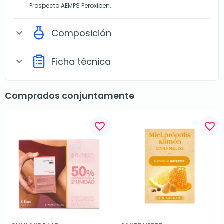
Prospecto AEMPS Peroxiben.
Composición
expand_more
Ficha técnica
expand_more
Comprados conjuntamente
favorite_border
favorite_border