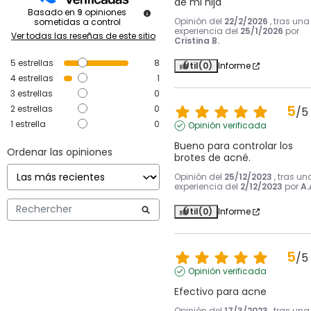
de mi hija
Basado en
9
opiniones
Opinión del
22/2/2026
, tras una
sometidas a control
experiencia del
25/1/2026
por
Ver todas las reseñas de este sitio
Cristina B.
5
estrellas
8
Útil
(0)
Informe
4
estrellas
1
3
estrellas
0
5
2
estrellas
0
/
5
1
estrella
0
Opinión verificada
Bueno para controlar los 
Ordenar las opiniones
brotes de acné.
Opinión del
25/12/2023
, tras un
experiencia del
2/12/2023
por
A.
Útil
(0)
Informe
5
/
5
Opinión verificada
Efectivo para acne
Opinión del
17/3/2023
, tras una