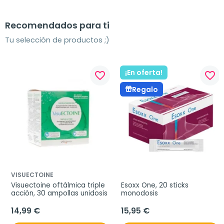
Recomendados para ti
Tu selección de productos ;)
¡En oferta!
favorite_border
favorite_border
Regalo
VISUECTOINE
Visuectoine oftálmica triple 
Esoxx One, 20 sticks 
acción, 30 ampollas unidosis
monodosis
14,99 €
15,95 €