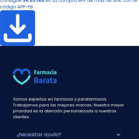
Consigue
3€ EXTRA
en tu compra APP de más de 50€ con el
código APP-FB
Somos expertos en farmacia y parafarmacia.
Trabajamos para las mejores marcas. Nuestra mayor
prioridad es la atención personalizada a nuestros
clientes.
expand_more
¿Necesitas ayuda?