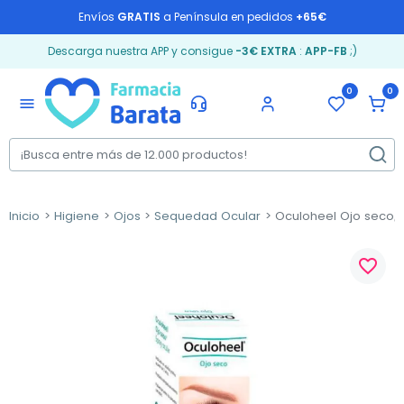
Envíos
GRATIS
a Península en pedidos
+65€
Descarga nuestra APP y consigue
-3€ EXTRA
:
APP-FB
;)
0
0
menu
Inicio
Higiene
Ojos
Sequedad Ocular
Oculoheel Ojo seco, 
favorite_border