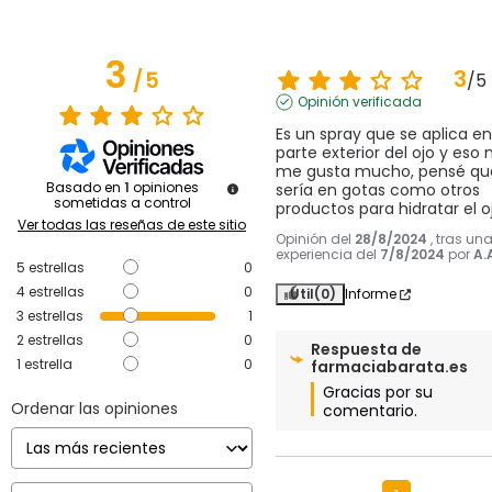
3
3
/
5
/
5
Opinión verificada
Es un spray que se aplica en 
parte exterior del ojo y eso n
me gusta mucho, pensé que
Basado en
1
opiniones
sería en gotas como otros 
sometidas a control
productos para hidratar el oj
Ver todas las reseñas de este sitio
Opinión del
28/8/2024
, tras un
experiencia del
7/8/2024
por
A.
5
estrellas
0
4
estrellas
0
Útil
(0)
Informe
3
estrellas
1
2
estrellas
0
Respuesta de
1
estrella
0
farmaciabarata.es
Gracias por su 
Ordenar las opiniones
comentario.