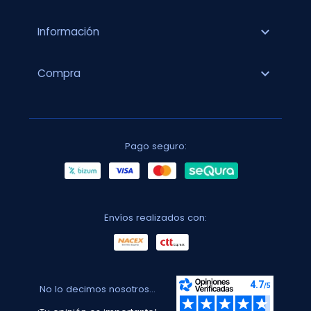
expand_more
Información
expand_more
Compra
Pago seguro:
Envíos realizados con:
No lo decimos nosotros...