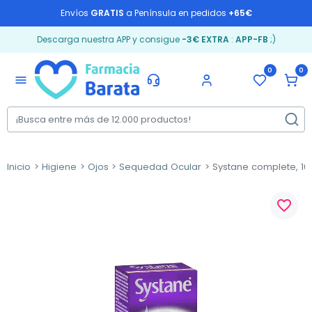
Envíos
GRATIS
a Península en pedidos
+65€
Descarga nuestra APP y consigue
-3€ EXTRA
:
APP-FB
;)
0
0
menu
Inicio
Higiene
Ojos
Sequedad Ocular
Systane complete, 10
favorite_border