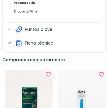
Presentación
Envase de 10 ml.
Puntos clave
expand_more
Ficha técnica
expand_more
Comprados conjuntamente
favorite_border
favorite_border