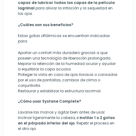
capaz de lubricar todas las capas de la película
lagrimal
para aliviar la irritación y la sequedad en
los ojos.
¿Cuáles son sus beneficios?
Estas gotas oftálmicas se encuentran indicadas
para:
A
portar un confort más duradero
gracias a que
poseen una tecnología de liberación prolongada.
Mejorar la retención de la humedad ocular y ayudar
a equilibrar la capa acuosa.
Proteger la vista en caso de ojos llorosos o cansados
por el uso de pantallas, cambios de clima o
conjuntivitis.
R
estaurar y estabilizar la estructura lacrimal
.
¿Cómo usar Systane Complete?
Lavarse las manos y agitar bien antes de usar.
Inclinar ligeramente la cabeza, e
instilar 1 o 2 gotas
en el párpado inferior del ojo
. Repetir el proceso en
el otro ojo.