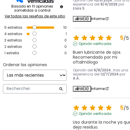
Opinión del
10/5/2026
, tras una
experiencia del
8/4/2026
por
Basado en
11
opiniones
Lluís S.
sometidas a control
Ver todas las reseñas de este sitio
Útil
(0)
Informe
5
estrellas
10
4
estrellas
1
5
/
5
3
estrellas
0
Opinión verificada
2
estrellas
0
Buen lubricante de ojos. 
1
estrella
0
Recomendado por mi 
oftalmólogo
Ordenar las opiniones
Opinión del
6/8/2024
, tras una
experiencia del
12/7/2024
por
A.A.
Útil
(0)
Informe
5
/
5
Opinión verificada
Uso durante la noche ya que
deja residuo.