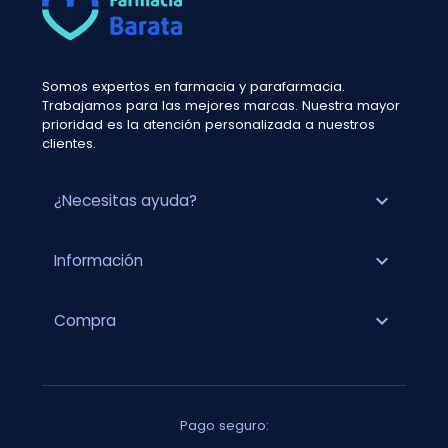
Somos expertos en farmacia y parafarmacia.
Trabajamos para las mejores marcas. Nuestra mayor
prioridad es la atención personalizada a nuestros
clientes.
expand_more
¿Necesitas ayuda?
expand_more
Información
expand_more
Compra
Pago seguro: