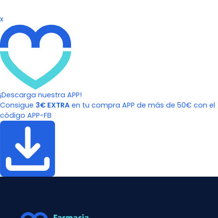
x
¡Descarga nuestra APP!
Consigue
3€ EXTRA
en tu compra APP de más de 50€ con el
código APP-FB