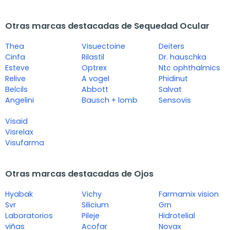
Otras marcas destacadas de Sequedad Ocular
Thea
Visuectoine
Deiters
Cinfa
Rilastil
Dr. hauschka
Esteve
Optrex
Ntc ophthalmics
Relive
A vogel
Phidinut
Belcils
Abbott
Salvat
Angelini
Bausch + lomb
Sensovis
Visaid
Visrelax
Visufarma
Otras marcas destacadas de Ojos
Hyabak
Vichy
Farmamix vision
Svr
Silicium
Grn
Laboratorios
Pileje
Hidrotelial
viñas
Acofar
Novax