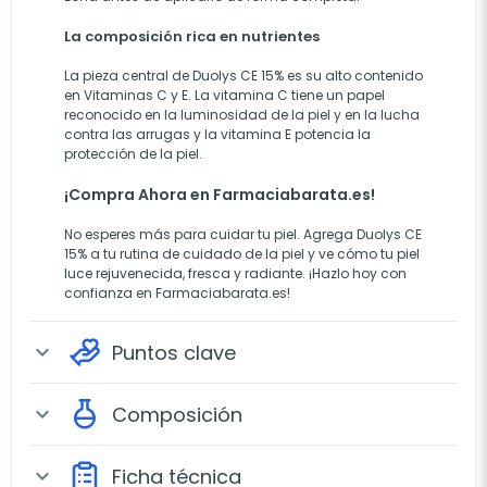
La composición rica en nutrientes
La pieza central de Duolys CE 15% es su alto contenido
en Vitaminas C y E. La vitamina C tiene un papel
reconocido en la luminosidad de la piel y en la lucha
contra las arrugas y la vitamina E potencia la
protección de la piel.
¡Compra Ahora en Farmaciabarata.es!
No esperes más para cuidar tu piel. Agrega Duolys CE
15% a tu rutina de cuidado de la piel y ve cómo tu piel
luce rejuvenecida, fresca y radiante. ¡Hazlo hoy con
confianza en Farmaciabarata.es!
Puntos clave
expand_more
Composición
expand_more
Ficha técnica
expand_more