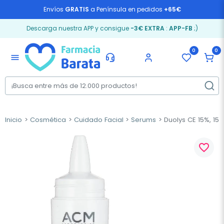
Envíos
GRATIS
a Península en pedidos
+65€
Descarga nuestra APP y consigue
-3€ EXTRA
:
APP-FB
;)
0
0
menu
Inicio
Cosmética
Cuidado Facial
Serums
Duolys CE 15%, 15m
favorite_border