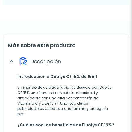
Más sobre este producto
Descripción
expand_more
Introducción a Duolys CE 15% de 15ml
Un mundo de cuidado facial se desvela con Duolys
CE 15%, un sérum intensivo de luminosidad y
antioxidante con una alta concentración de
Vitamina C y E de 15ml. Una joya de los
potenciadores de belleza que ilumina y protege tu
piel.
¿Cuáles son los beneficios de Duolys CE 15%?