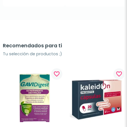
Recomendados para ti
Tu selección de productos ;)
favorite_border
favorite_border