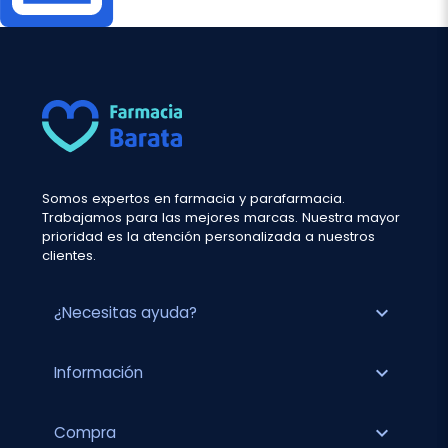
Somos expertos en farmacia y parafarmacia.
Trabajamos para las mejores marcas. Nuestra mayor
prioridad es la atención personalizada a nuestros
clientes.
expand_more
¿Necesitas ayuda?
expand_more
Información
expand_more
Compra