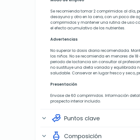
Se recomienda tomar 2 comprimidos al día, pr
desayuno y otro en la cena, con un poco de a
comprimidos y mantener una rutina de uso c
el efecto acumulativo de los nutrientes.
Advertencias
No superar la dosis diaria recomendada. Mant
los niños. No se recomienda en menores de 1
periodo de lactancia sin consultar al profesion
no sustituye una dieta variada y equilibrada ni
saludable. Conservar en lugar fresco y seco, pr
Presentación
Envase de 60 comprimidos. Información detal
prospecto interior incluido.
Puntos clave
expand_more
Composición
expand_more