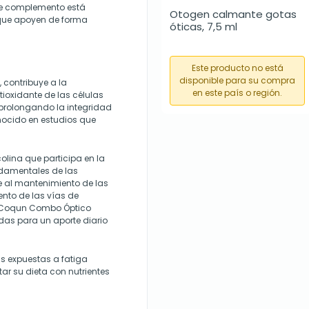
ste complemento está
Otogen calmante gotas 
 que apoyen de forma
óticas, 7,5 ml
Este producto no está
disponible para su compra
 contribuye a la
en este país o región.
tioxidante de las células
 prolongando la integridad
conocido en estudios que
colina que participa en la
ndamentales de las
 al mantenimiento de las
ento de las vías de
ro. Coqun Combo Óptico
das para un aporte diario
 expuestas a fatiga
r su dieta con nutrientes