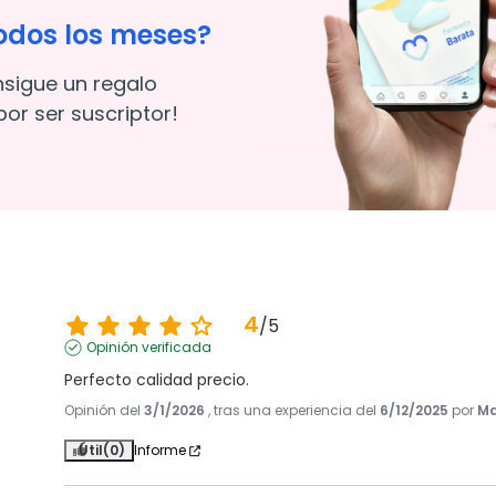
odos los meses?
nsigue un regalo
or ser suscriptor!
4
/
5
Opinión verificada
Perfecto calidad precio.
Opinión del
3/1/2026
, tras una experiencia del
6/12/2025
por
Ma
Útil
(0)
Informe