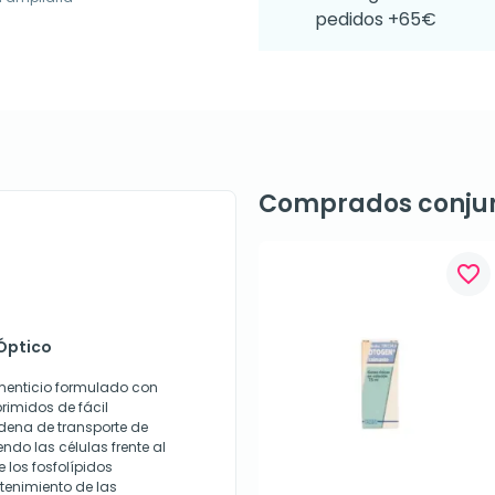
pedidos +65€
Comprados conju
favorite_border
Óptico
enticio formulado con
rimidos de fácil
adena de transporte de
ndo las células frente al
e los fosfolípidos
tenimiento de las