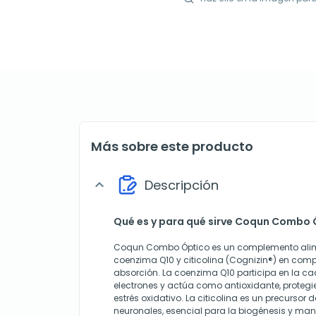
Más sobre este producto
Descripción
expand_more
Qué es y para qué sirve Coqun Combo 
Coqun Combo Óptico es un complemento alim
coenzima Q10 y citicolina (Cognizin®) en comp
absorción. La coenzima Q10 participa en la c
electrones y actúa como antioxidante, protegie
estrés oxidativo. La citicolina es un precursor d
neuronales, esencial para la biogénesis y man