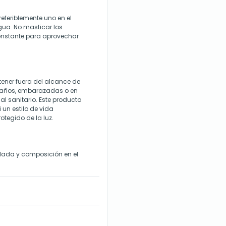
eferiblemente uno en el
gua. No masticar los
onstante para aprovechar
ener fuera del alcance de
8 años, embarazadas o en
al sanitario. Este producto
 un estilo de vida
otegido de la luz.
lada y composición en el