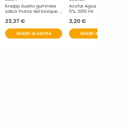
Kneipp Sueño gummies 
Acofar Agua Oxigenada 
sabor frutos del bosque, 
5%, 1000 ml.
60 gominolas
23,37 €
3,20 €
Añadir al carrito
Añadir al carrito