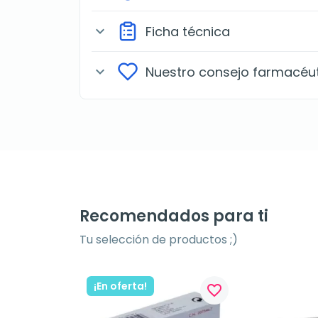
Ficha técnica
expand_more
Nuestro consejo farmacéu
expand_more
Recomendados para ti
Tu selección de productos ;)
¡En oferta!
favorite_border