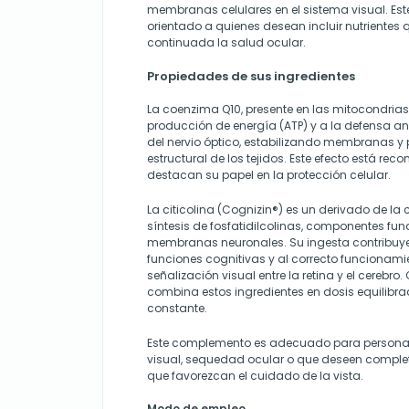
membranas celulares en el sistema visual. E
orientado a quienes desean incluir nutrientes
continuada la salud ocular.
Propiedades de sus ingredientes
La coenzima Q10, presente en las mitocondrias,
producción de energía (ATP) y a la defensa an
del nervio óptico, estabilizando membranas y
estructural de los tejidos. Este efecto está re
destacan su papel en la protección celular.
La citicolina (Cognizin®) es un derivado de la 
síntesis de fosfatidilcolinas, componentes fu
membranas neuronales. Su ingesta contribuye
funciones cognitivas y al correcto funcionami
señalización visual entre la retina y el cereb
combina estos ingredientes en dosis equilibra
constante.
Este complemento es adecuado para personas
visual, sequedad ocular o que deseen completa
que favorezcan el cuidado de la vista.
Modo de empleo