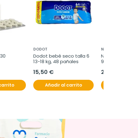
DODOT
NS NUTRITIONAL S
30 
Dodot bebé seco talla 6 
NS Lipiben Cardi
13-18 kg, 48 pañales
90 comprimidos
15,50 €
25,95 €
carrito
Añadir al carrito
Añadir al c