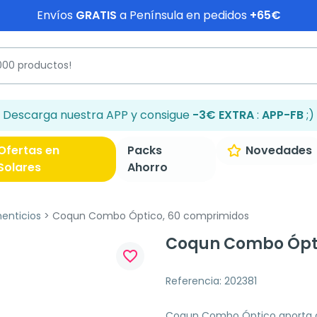
Envíos
GRATIS
a Península en pedidos
+65€
Descarga nuestra APP y consigue
-3€ EXTRA
:
APP-FB
;)
Ofertas en
Packs
Novedades
Solares
Ahorro
enticios
Coqun Combo Óptico, 60 comprimidos
Coqun Combo Ópti
favorite_border
Referencia: 202381
Coqun Combo Óptico aporta c