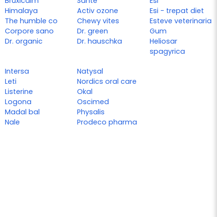
Bruxicalm
Sante
Esi
Himalaya
Activ ozone
Esi - trepat diet
The humble co
Chewy vites
Esteve veterinaria
Corpore sano
Dr. green
Gum
Dr. organic
Dr. hauschka
Heliosar
spagyrica
Intersa
Natysal
Leti
Nordics oral care
Listerine
Okal
Logona
Oscimed
Madal bal
Physalis
Nale
Prodeco pharma