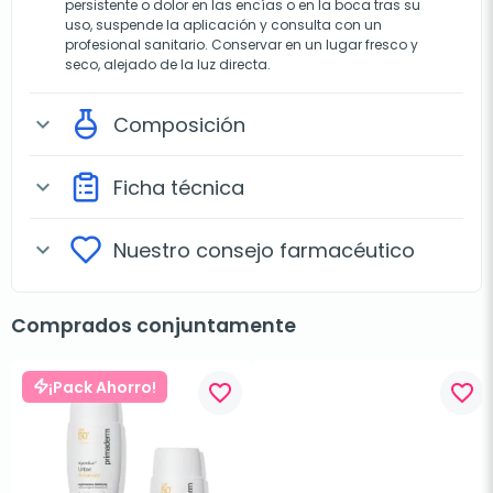
persistente o dolor en las encías o en la boca tras su
uso, suspende la aplicación y consulta con un
profesional sanitario. Conservar en un lugar fresco y
seco, alejado de la luz directa.
Composición
expand_more
Ficha técnica
expand_more
Nuestro consejo farmacéutico
expand_more
Comprados conjuntamente
¡Pack Ahorro!
favorite_border
favorite_border