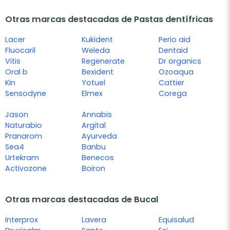
Otras marcas destacadas de Pastas dentífricas
Lacer
Kukident
Perio aid
Fluocaril
Weleda
Dentaid
Vitis
Regenerate
Dr organics
Oral b
Bexident
Ozoaqua
Kin
Yotuel
Cattier
Sensodyne
Elmex
Corega
Jason
Annabis
Naturabio
Argital
Pranarom
Ayurveda
Sea4
Banbu
Urtekram
Benecos
Activozone
Boiron
Otras marcas destacadas de Bucal
Interprox
Lavera
Equisalud