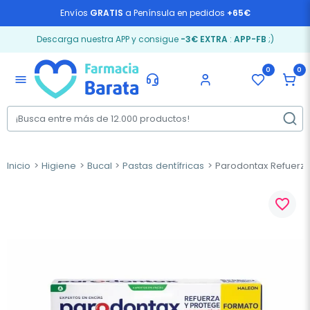
Envíos
GRATIS
a Península en pedidos
+65€
Descarga nuestra APP y consigue
-3€ EXTRA
:
APP-FB
;)
0
0
menu
Inicio
Higiene
Bucal
Pastas dentífricas
Parodontax Refuerza 
favorite_border