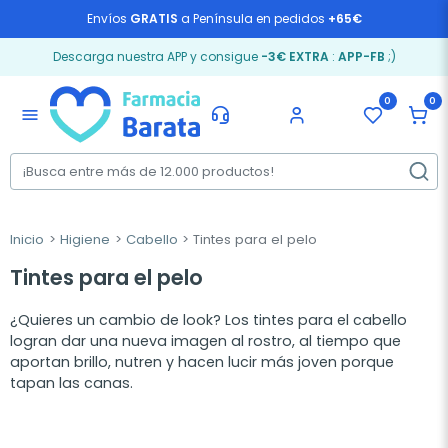
Envíos
GRATIS
a Península en pedidos
+65€
Descarga nuestra APP y consigue
-3€ EXTRA
:
APP-FB
;)
0
0
menu
Inicio
Higiene
Cabello
Tintes para el pelo
Tintes para el pelo
¿Quieres un cambio de look? Los tintes para el cabello
logran dar una nueva imagen al rostro, al tiempo que
aportan brillo, nutren y hacen lucir más joven porque
tapan las canas.