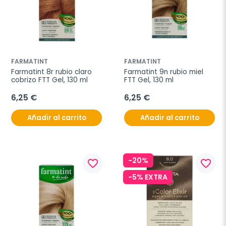
FARMATINT
FARMATINT
Farmatint 8r rubio claro 
Farmatint 9n rubio miel 
cobrizo FTT Gel, 130 ml
FTT Gel, 130 ml
6,25 €
6,25 €
Añadir al carrito
Añadir al carrito
-20%
favorite_border
favorite_border
-5% EXTRA