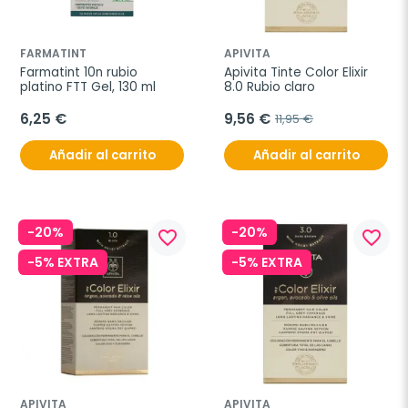
FARMATINT
APIVITA
Farmatint 10n rubio 
Apivita Tinte Color Elixir 
platino FTT Gel, 130 ml
8.0 Rubio claro
6,25 €
9,56 €
11,95 €
Añadir al carrito
Añadir al carrito
-20%
-20%
favorite_border
favorite_border
-5% EXTRA
-5% EXTRA
APIVITA
APIVITA