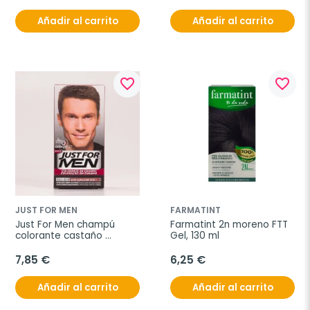
Castaño Claro, 10 ml
Rubio Oscuro, 10 ml
Añadir al carrito
Añadir al carrito
favorite_border
favorite_border
JUST FOR MEN
FARMATINT
Just For Men champú 
Farmatint 2n moreno FTT 
colorante castaño 
Gel, 130 ml
oscuro, 30ml.
7,85 €
6,25 €
Añadir al carrito
Añadir al carrito