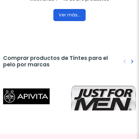
Ver más...
Comprar productos de Tintes para el
keyboard_arrow_left
keyboard_arrow_right
pelo por marcas
Anteri
Sig