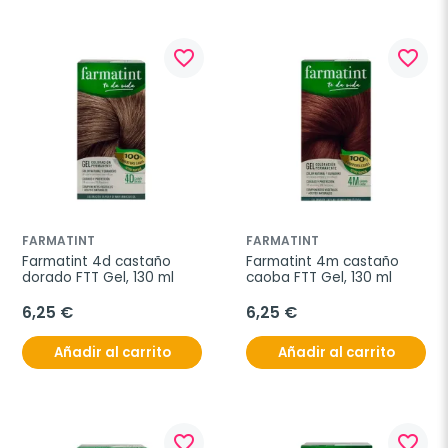
favorite_border
favorite_border
FARMATINT
FARMATINT
Farmatint 4d castaño 
Farmatint 4m castaño 
dorado FTT Gel, 130 ml
caoba FTT Gel, 130 ml
6,25 €
6,25 €
Añadir al carrito
Añadir al carrito
favorite_border
favorite_border