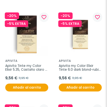
-20%
-20%
favorite_border
favorite_border
-5% EXTRA
-5% EXTRA
APIVITA
APIVITA
Apivita Tinte my Color 
Apivita my Color Elixir 
Elixir 5.35, Castaño claro 
Tinte 6.0 dark blond-rubio 
dorado caoba.
oscuro
9,56 €
9,56 €
11,95 €
11,95 €
Añadir al carrito
Añadir al carrito