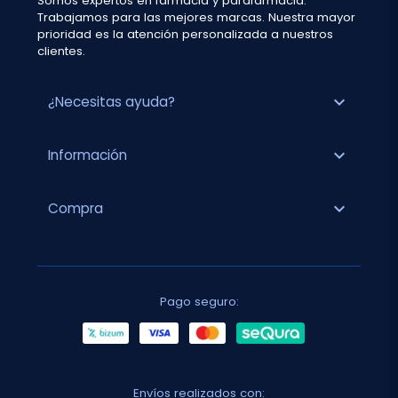
Somos expertos en farmacia y parafarmacia.
Trabajamos para las mejores marcas. Nuestra mayor
prioridad es la atención personalizada a nuestros
clientes.
expand_more
¿Necesitas ayuda?
expand_more
Información
expand_more
Compra
Pago seguro:
Envíos realizados con: