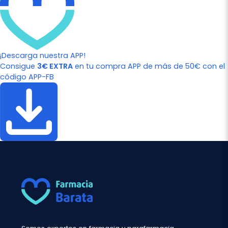
¡Descarga nuestra APP!
Consigue
3€ EXTRA
en tu compra APP de más de 50€ con el
código APP-FB