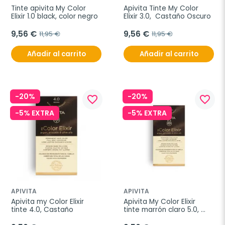
Tinte apivita My Color 
Apivita Tinte My Color 
Elixir 1.0 black, color negro
Elixir 3.0,  Castaño Oscuro
9,56 €
9,56 €
11,95 €
11,95 €
Añadir al carrito
Añadir al carrito
-20%
-20%
favorite_border
favorite_border
-5% EXTRA
-5% EXTRA
APIVITA
APIVITA
Apivita my Color Elixir 
Apivita My Color Elixir 
tinte 4.0, Castaño
tinte marrón claro 5.0, 
castaño claro