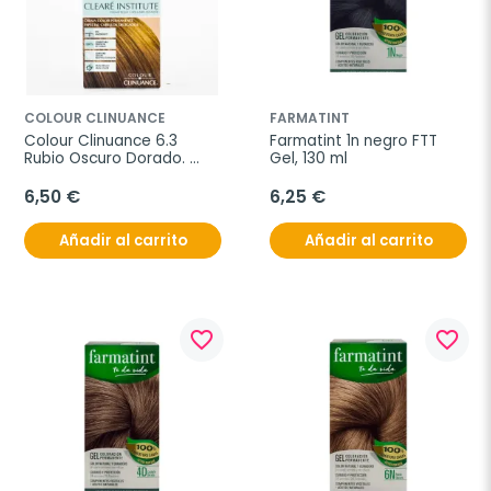
COLOUR CLINUANCE
FARMATINT
Colour Clinuance 6.3 
Farmatint 1n negro FTT 
Rubio Oscuro Dorado. 
Gel, 130 ml
Cabellos Delicados
6,50 €
6,25 €
Añadir al carrito
Añadir al carrito
favorite_border
favorite_border