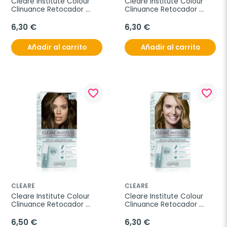
Cleare Institute Colour 
Cleare Institute Colour 
Clinuance Retocador 
Clinuance Retocador 
Instantaneo Canas 
Instantaneo Canas 
Raices y Cejas Tono 
Raices y Cejas Tono 
6,30 €
6,30 €
Negro, 10 ml
Castaño Oscuro, 10 ml
Añadir al carrito
Añadir al carrito
favorite_border
favorite_border
CLEARE
CLEARE
Cleare Institute Colour 
Cleare Institute Colour 
Clinuance Retocador 
Clinuance Retocador 
Instantaneo Canas 
Instantaneo Canas 
Raices y Cejas Tono 
Raices y Cejas Tono 
6,50 €
6,30 €