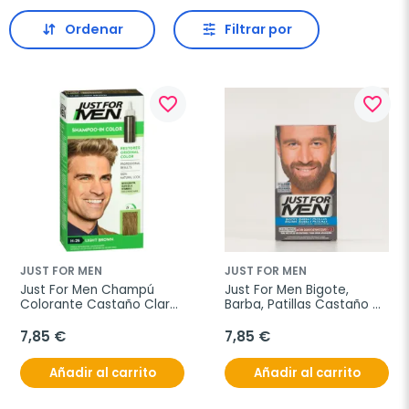
Ordenar
Filtrar por
favorite_border
favorite_border
JUST FOR MEN
JUST FOR MEN
Just For Men Champú 
Just For Men Bigote, 
Colorante Castaño Claro, 
Barba, Patillas Castaño 
30ml.
Oscuro
7,85 €
7,85 €
Añadir al carrito
Añadir al carrito