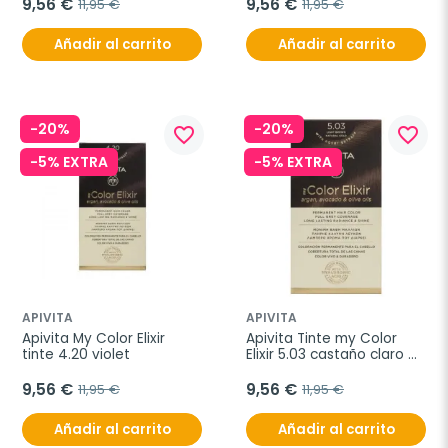
9,56 €
9,56 €
11,95 €
11,95 €
Añadir al carrito
Añadir al carrito
-20%
-20%
favorite_border
favorite_border
-5% EXTRA
-5% EXTRA
APIVITA
APIVITA
Apivita My Color Elixir 
Apivita Tinte my Color 
tinte 4.20 violet
Elixir 5.03 castaño claro 
natural dorado
9,56 €
9,56 €
11,95 €
11,95 €
Añadir al carrito
Añadir al carrito