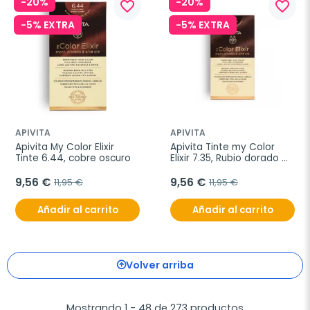
-20%
-20%
favorite_border
favorite_border
-5% EXTRA
-5% EXTRA
APIVITA
APIVITA
Apivita My Color Elixir 
Apivita Tinte my Color 
Tinte 6.44, cobre oscuro
Elixir 7.35, Rubio dorado 
caoba
9,56 €
9,56 €
11,95 €
11,95 €
Añadir al carrito
Añadir al carrito
Volver arriba
Mostrando 1 - 48 de 273 productos