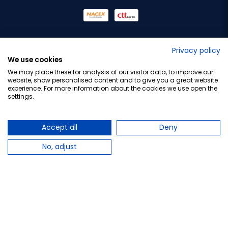
No lo decimos nosotros...
Privacy policy
We use cookies
¡Tu opinión es importante!
We may place these for analysis of our visitor data, to improve our
website, show personalised content and to give you a great website
experience. For more information about the cookies we use open the
settings.
Copyright © 2010-2026 Farmacia Barata S.L. Todos los
derechos reservados.
Accept all
Deny
No, adjust