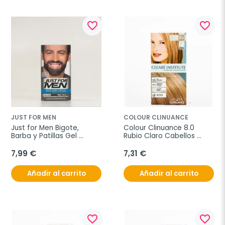
favorite_border
favorite_border
JUST FOR MEN
COLOUR CLINUANCE
Just for Men Bigote, 
Colour Clinuance 8.0 
Barba y Patillas Gel 
Rubio Claro Cabellos 
Colorante Negro
Delicados
7,99 €
7,31 €
Añadir al carrito
Añadir al carrito
favorite_border
favorite_border