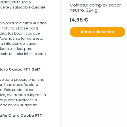
pilar, ofreciendo
Colnatur complex sabor 
uerte y saludable durante
neutro, 324 g
14,95 €
ado para minimizar el daño
natural. Esto se logra
Añadir al carrito
extractos botánicos que
o. Además, su fórmula está
a irritación del cuero
oducto es ideal para
rte un color intenso, sino
laro Caoba FTT Gel?
rve para proporcionar una
 un tono castaño claro
d. Este producto es
iva, ayudando a lograr un
ar puede favorecer la
ndo brillo y suavidad.
taño Claro Caoba FTT