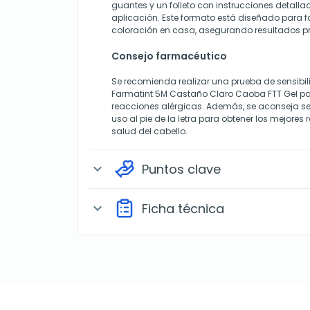
guantes y un folleto con instrucciones detall
aplicación. Este formato está diseñado para fa
coloración en casa, asegurando resultados pr
Consejo farmacéutico
Se recomienda realizar una prueba de sensibi
Farmatint 5M Castaño Claro Caoba FTT Gel par
reacciones alérgicas. Además, se aconseja seg
uso al pie de la letra para obtener los mejores 
salud del cabello.
Puntos clave
expand_more
Ficha técnica
expand_more