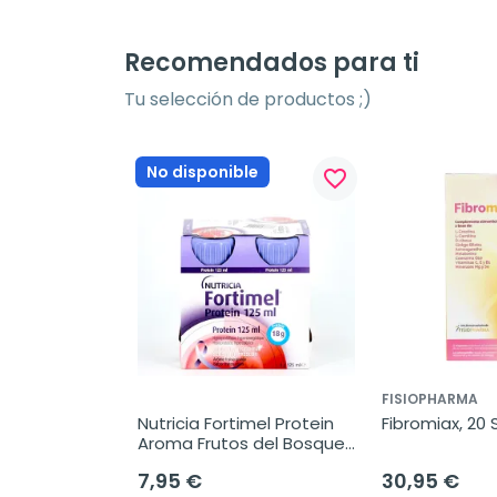
Recomendados para ti
Tu selección de productos ;)
No disponible
favorite_border
FISIOPHARMA
Nutricia Fortimel Protein 
Fibromiax, 20 
Aroma Frutos del Bosque, 
4 x 125 ml
7,95 €
30,95 €