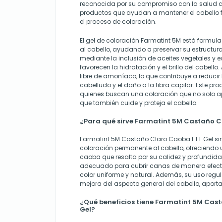
reconocida por su compromiso con la salud ca
productos que ayudan a mantener el cabello f
el proceso de coloración.
El gel de coloración Farmatint 5M está formul
al cabello, ayudando a preservar su estructura 
mediante la inclusión de aceites vegetales y 
favorecen la hidratación y el brillo del cabell
libre de amoníaco, lo que contribuye a reducir l
cabelludo y el daño a la fibra capilar. Este pr
quienes buscan una coloración que no solo apo
que también cuide y proteja el cabello.
¿Para qué sirve Farmatint 5M Castaño C
Farmatint 5M Castaño Claro Caoba FTT Gel si
coloración permanente al cabello, ofreciendo
caoba que resalta por su calidez y profundida
adecuado para cubrir canas de manera efect
color uniforme y natural. Además, su uso regul
mejora del aspecto general del cabello, aporta
¿Qué beneficios tiene Farmatint 5M Cas
Gel?