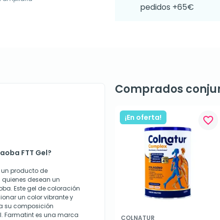
pedidos +65€
Comprados conju
¡En oferta!
favorite_border
Caoba FTT Gel?
 un producto de
a quienes desean un
ba. Este gel de coloración
onar un color vibrante y
 a su composición
al. Farmatint es una marca
COLNATUR