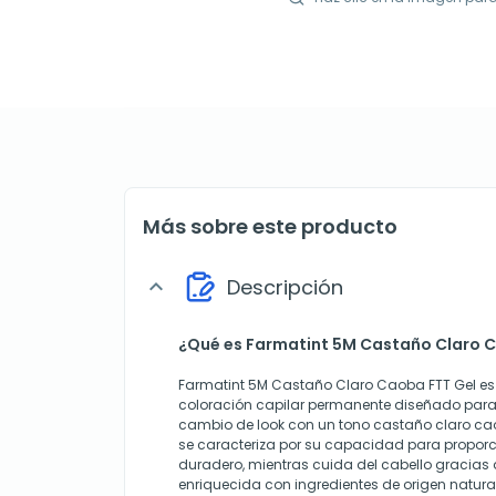
Más sobre este producto
Descripción
expand_more
¿Qué es Farmatint 5M Castaño Claro 
Farmatint 5M Castaño Claro Caoba FTT Gel es
coloración capilar permanente diseñado par
cambio de look con un tono castaño claro cao
se caracteriza por su capacidad para proporci
duradero, mientras cuida del cabello gracias
enriquecida con ingredientes de origen natur