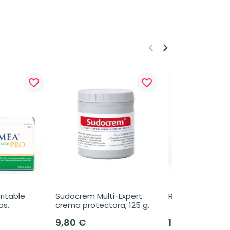
keyboard_arrow_left
keyboard_arrow_right
favorite_border
favorite_border
ritable 
Sudocrem Multi-Expert 
Remiren, 30 cáp
as.
crema protectora, 125 g.
9,80 €
16,99 €