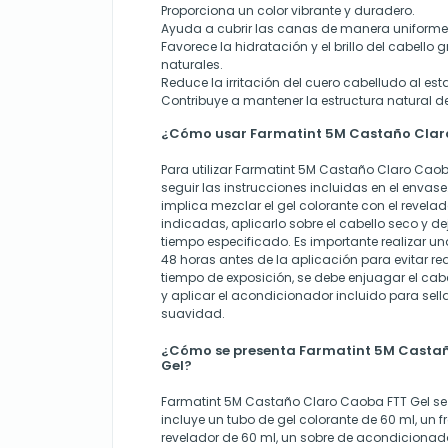
Proporciona un color vibrante y duradero.
Ayuda a cubrir las canas de manera uniforme
Favorece la hidratación y el brillo del cabello 
naturales.
Reduce la irritación del cuero cabelludo al est
Contribuye a mantener la estructura natural de
¿Cómo usar Farmatint 5M Castaño Clar
Para utilizar Farmatint 5M Castaño Claro Cao
seguir las instrucciones incluidas en el envas
implica mezclar el gel colorante con el revela
indicadas, aplicarlo sobre el cabello seco y de
tiempo especificado. Es importante realizar u
48 horas antes de la aplicación para evitar re
tiempo de exposición, se debe enjuagar el c
y aplicar el acondicionador incluido para sellar
suavidad.
¿Cómo se presenta Farmatint 5M Casta
Gel?
Farmatint 5M Castaño Claro Caoba FTT Gel se 
incluye un tubo de gel colorante de 60 ml, un 
revelador de 60 ml, un sobre de acondicionado