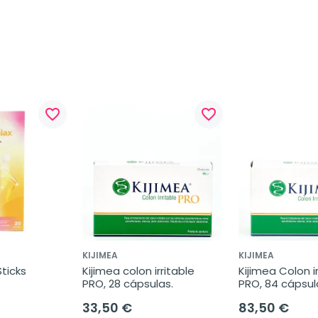
favorite_border
favorite_border
KIJIMEA
KIJIMEA
Sticks
Kijimea colon irritable 
Kijimea Colon ir
PRO, 28 cápsulas.
PRO, 84 cápsul
33,50 €
83,50 €