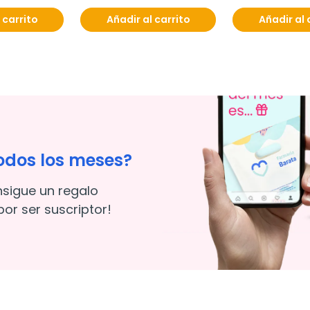
 carrito
Añadir al carrito
Añadir al 
odos los meses?
nsigue un regalo
or ser suscriptor!