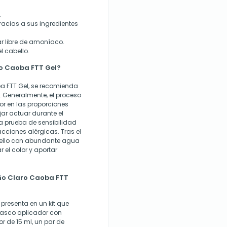
.
gracias a sus ingredientes
ar libre de amoníaco.
l cabello.
o Caoba FTT Gel?
ba FTT Gel, se recomienda
e. Generalmente, el proceso
dor en las proporciones
jar actuar durante el
na prueba de sensibilidad
acciones alérgicas. Tras el
abello con abundante agua
 el color y aportar
ño Claro Caoba FTT
presenta en un kit que
frasco aplicador con
r de 15 ml, un par de