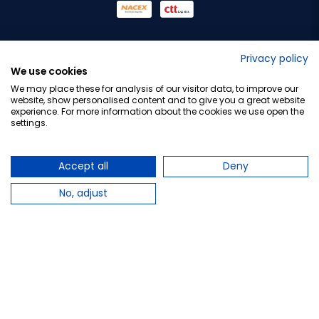
No lo decimos nosotros...
Privacy policy
We use cookies
¡Tu opinión es importante!
We may place these for analysis of our visitor data, to improve our
website, show personalised content and to give you a great website
experience. For more information about the cookies we use open the
settings.
Copyright © 2010-2026 Farmacia Barata S.L. Todos los
derechos reservados.
Accept all
Deny
No, adjust
Total:
6,25 €
−
+
Añadir al carrito