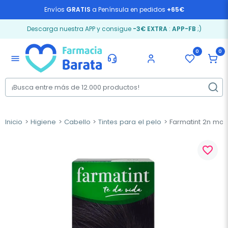
Envíos
GRATIS
a Península en pedidos
+65€
Descarga nuestra APP y consigue
-3€ EXTRA
:
APP-FB
;)
0
0
menu
Inicio
Higiene
Cabello
Tintes para el pelo
Farmatint 2n more
favorite_border