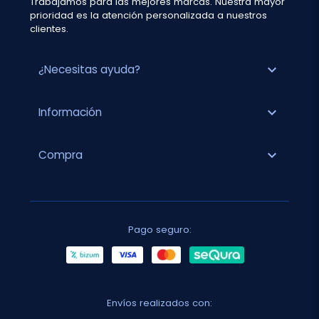
Trabajamos para las mejores marcas. Nuestra mayor
prioridad es la atención personalizada a nuestros
clientes.
expand_more
¿Necesitas ayuda?
expand_more
Información
expand_more
Compra
Pago seguro:
Envíos realizados con: