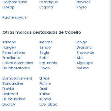
Corpore sano
Lazartigue
Novavis
Biokap
Logona
Phyto
Radhe shyam
Otras marcas destacadas de Cabello
Iraltone
Klorane
Ichigo
Hairgen
Sendo
Drasanvi
Rene furterer
Segle
Shova-de
Emolienta
Beter
Abs
Soivre cosmetics
Naturabio
Algologie
Ds laboratories
Olyan
Ayluna
Bamboovement
Elifexir
Bariatricline
Farline
D shila
Grisi
Dietmed
Kativa
Dr. hauschka
Kunda
Ducray
Lab. abad