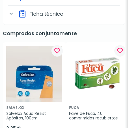
Ficha técnica
expand_more
Comprados conjuntamente
favorite_border
favorite_border
SALVELOX
FUCA
Salvelox Aqua Resist 
Fave de Fuca, 40 
Apósitos, 100cm.
comprimidos recubiertos