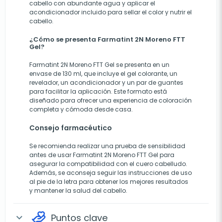
cabello con abundante agua y aplicar el
acondicionador incluido para sellar el color y nutrir el
cabello.
¿Cómo se presenta Farmatint 2N Moreno FTT
Gel?
Farmatint 2N Moreno FTT Gel se presenta en un
envase de 130 ml, que incluye el gel colorante, un
revelador, un acondicionador y un par de guantes
para facilitar la aplicación. Este formato está
diseñado para ofrecer una experiencia de coloración
completa y cómoda desde casa.
Consejo farmacéutico
Se recomienda realizar una prueba de sensibilidad
antes de usar Farmatint 2N Moreno FTT Gel para
asegurar la compatibilidad con el cuero cabelludo.
Además, se aconseja seguir las instrucciones de uso
al pie de la letra para obtener los mejores resultados
y mantener la salud del cabello.
Puntos clave
expand_more