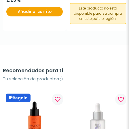
2,25 €
Este producto no está
Añadir al carrito
disponible para su compra
en este país o región.
Recomendados para ti
Tu selección de productos ;)
Regalo
favorite_border
favorite_border