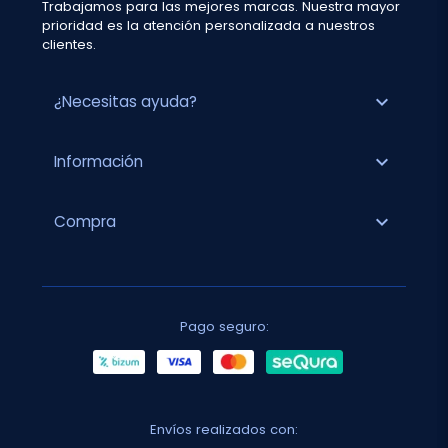
Trabajamos para las mejores marcas. Nuestra mayor
prioridad es la atención personalizada a nuestros
clientes.
expand_more
¿Necesitas ayuda?
expand_more
Información
expand_more
Compra
Pago seguro:
Envíos realizados con: