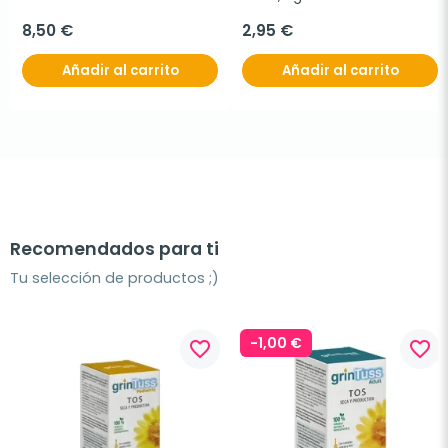
8,50 €
2,95 €
Añadir al carrito
Añadir al carrito
Recomendados para ti
Tu selección de productos ;)
-1,00 €
favorite_border
favorite_border