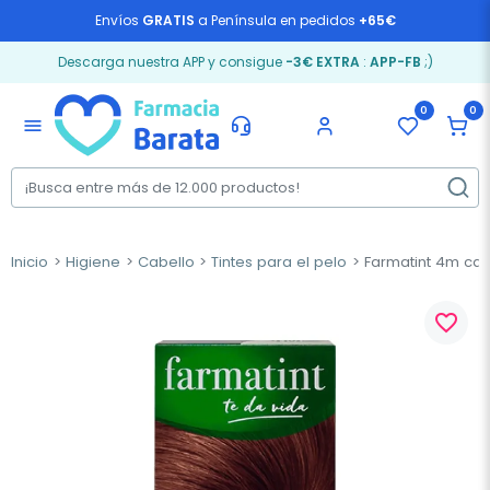
Envíos
GRATIS
a Península en pedidos
+65€
Descarga nuestra APP y consigue
-3€ EXTRA
:
APP-FB
;)
0
0
menu
Inicio
Higiene
Cabello
Tintes para el pelo
Farmatint 4m cas
favorite_border