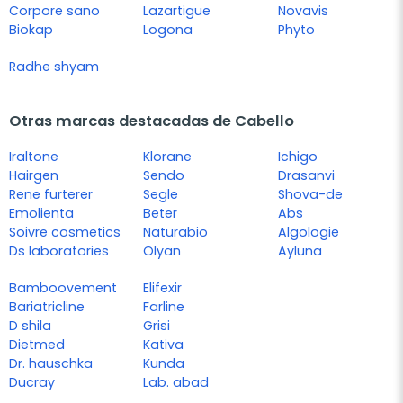
Corpore sano
Lazartigue
Novavis
Biokap
Logona
Phyto
Radhe shyam
Otras marcas destacadas de Cabello
Iraltone
Klorane
Ichigo
Hairgen
Sendo
Drasanvi
Rene furterer
Segle
Shova-de
Emolienta
Beter
Abs
Soivre cosmetics
Naturabio
Algologie
Ds laboratories
Olyan
Ayluna
Bamboovement
Elifexir
Bariatricline
Farline
D shila
Grisi
Dietmed
Kativa
Dr. hauschka
Kunda
Ducray
Lab. abad