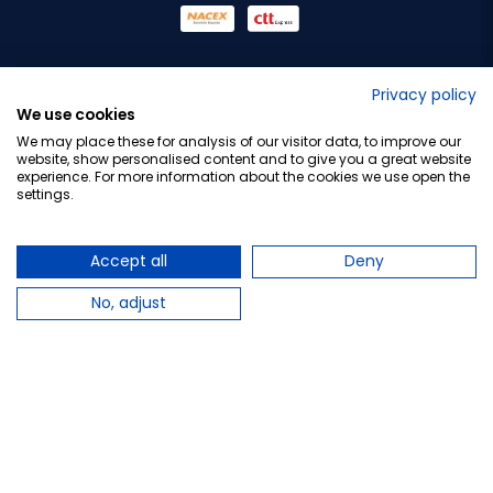
No lo decimos nosotros...
Privacy policy
We use cookies
¡Tu opinión es importante!
We may place these for analysis of our visitor data, to improve our
website, show personalised content and to give you a great website
experience. For more information about the cookies we use open the
settings.
Copyright © 2010-2026 Farmacia Barata S.L. Todos los
derechos reservados.
Accept all
Deny
No, adjust
Total:
6,25 €
−
+
Añadir al carrito