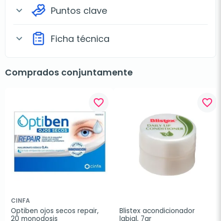
Puntos clave
expand_more
Ficha técnica
expand_more
Comprados conjuntamente
favorite_border
favorite_border
CINFA
Optiben ojos secos repair, 
Blistex acondicionador 
20 monodosis
labial, 7gr