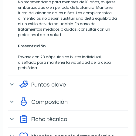
No recomendado para menores de 18 años, mujeres
embarazadas o en periodo de lactancia. Mantener
fuera del alcance de los niños. Los complementos
alimenticios no deben sustituir una dieta equilibrada
ni un estilo de vida saludable. En caso de
tratamientos médicos o dudas, consultar con un
profesional de la salud.
Presentación
Envase con 28 cápsulas en blister individual,
diseñado para mantener la viabilidad de la cepa
probiótica.
Puntos clave
expand_more
Composición
expand_more
Ficha técnica
expand_more