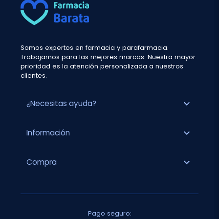
Somos expertos en farmacia y parafarmacia.
Trabajamos para las mejores marcas. Nuestra mayor
prioridad es la atención personalizada a nuestros
clientes.
expand_more
¿Necesitas ayuda?
expand_more
Información
expand_more
Compra
Pago seguro: