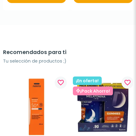
Recomendados para ti
Tu selección de productos ;)
¡En oferta!
favorite_border
favorite_border
¡Pack Ahorro!