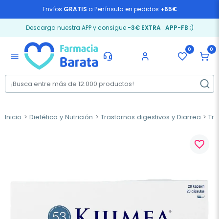
Envíos
GRATIS
a Península en pedidos
+65€
Descarga nuestra APP y consigue
-3€ EXTRA
:
APP-FB
;)
0
0
menu
Inicio
Dietética y Nutrición
Trastornos digestivos y Diarrea
Trá
favorite_border