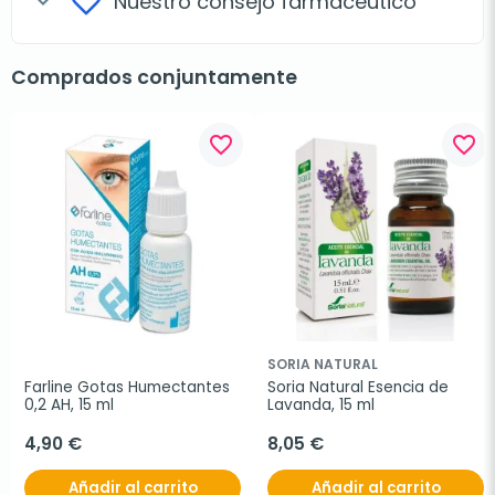
Nuestro consejo farmacéutico
expand_more
Comprados conjuntamente
favorite_border
favorite_border
SORIA NATURAL
Farline Gotas Humectantes 
Soria Natural Esencia de 
0,2 AH, 15 ml
Lavanda, 15 ml
4,90 €
8,05 €
Añadir al carrito
Añadir al carrito