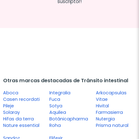
suscriptor!
Otras marcas destacadas de Tránsito intestinal
Aboca
Integralia
Arkocapsulas
Casen recordati
Fuca
Vitae
Pileje
Sotya
Hivital
Solaray
Aquilea
Farmasierra
Hifas da terra
Botánicapharma
Nutergia
Nature essential
Roha
Prisma natural
Sandoz
Elifexir