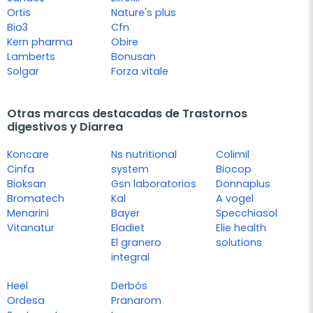
Ortis
Nature's plus
Bio3
Cfn
Kern pharma
Obire
Lamberts
Bonusan
Solgar
Forza vitale
Otras marcas destacadas de Trastornos
digestivos y Diarrea
Koncare
Ns nutritional
Colimil
Cinfa
system
Biocop
Bioksan
Gsn laboratorios
Donnaplus
Bromatech
Kal
A vogel
Menarini
Bayer
Specchiasol
Vitanatur
Eladiet
Elie health
El granero
solutions
integral
Heel
Derbós
Ordesa
Pranarom