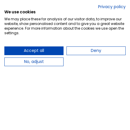
No lo decimos nosotros...
Privacy policy
We use cookies
¡Tu opinión es importante!
We may place these for analysis of our visitor data, to improve our
website, show personalised content and to give you a great website
experience. For more information about the cookies we use open the
settings.
Copyright © 2010-2026 Farmacia Barata S.L. Todos los
derechos reservados.
Accept all
Deny
No, adjust
Total:
5,95 €
−
+
Añadir al carrito