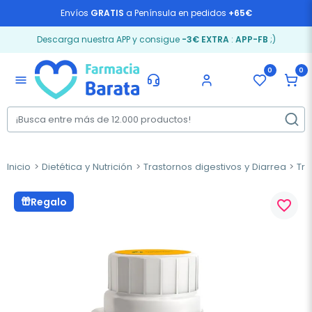
Envíos
GRATIS
a Península en pedidos
+65€
Descarga nuestra APP y consigue
-3€ EXTRA
:
APP-FB
;)
0
0
menu
Inicio
Dietética y Nutrición
Trastornos digestivos y Diarrea
Trá
Regalo
favorite_border