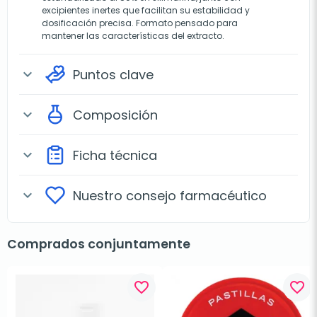
excipientes inertes que facilitan su estabilidad y
dosificación precisa. Formato pensado para
mantener las características del extracto.
Puntos clave
expand_more
Composición
expand_more
Ficha técnica
expand_more
Nuestro consejo farmacéutico
expand_more
Comprados conjuntamente
favorite_border
favorite_border