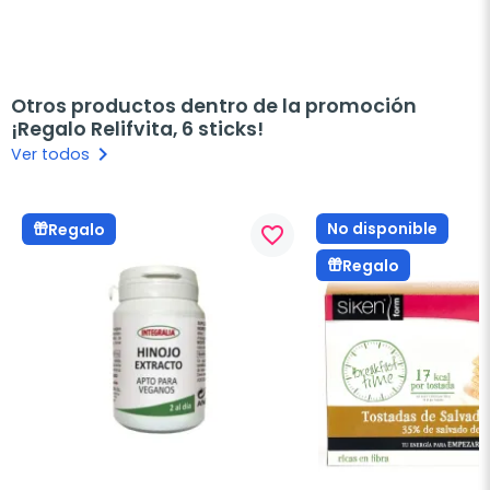
Otros productos dentro de la promoción
¡Regalo Relifvita, 6 sticks!
keyboard_arrow_right
Ver todos
No disponible
Regalo
favorite_border
Regalo