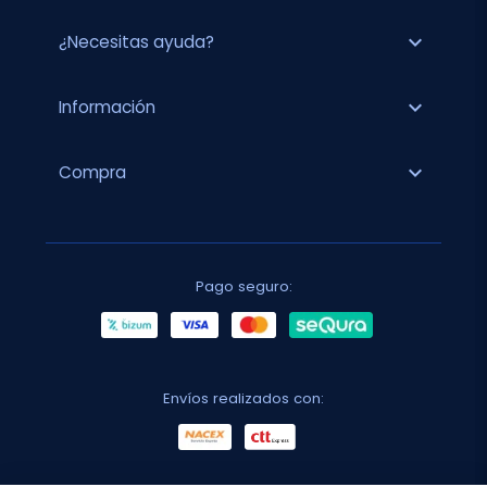
expand_more
¿Necesitas ayuda?
expand_more
Información
expand_more
Compra
Pago seguro:
Envíos realizados con: