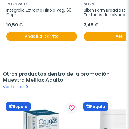
INTEGRALIA
SIKEN
Integralia Extracto Hinojo Veg, 60 
Siken Form Breakfast T
Caps.
Tostadas de salvado de
250g.
10,50 €
3,45 €
Añadir al carrito
Ver
Otros productos dentro de la promoción
Muestra Melilax Adulto
keyboard_arrow_right
Ver todos
Regalo
Regalo
favorite_border