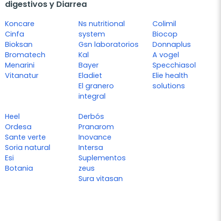
digestivos y Diarrea
Koncare
Ns nutritional
Colimil
Cinfa
system
Biocop
Bioksan
Gsn laboratorios
Donnaplus
Bromatech
Kal
A vogel
Menarini
Bayer
Specchiasol
Vitanatur
Eladiet
Elie health
El granero
solutions
integral
Heel
Derbós
Ordesa
Pranarom
Sante verte
Inovance
Soria natural
Intersa
Esi
Suplementos
Botania
zeus
Sura vitasan