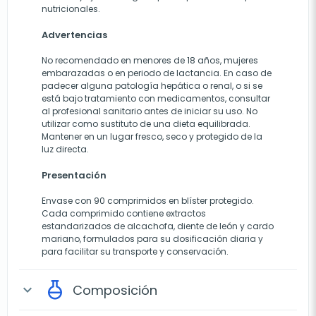
nutricionales.
Advertencias
No recomendado en menores de 18 años, mujeres
embarazadas o en periodo de lactancia. En caso de
padecer alguna patología hepática o renal, o si se
está bajo tratamiento con medicamentos, consultar
al profesional sanitario antes de iniciar su uso. No
utilizar como sustituto de una dieta equilibrada.
Mantener en un lugar fresco, seco y protegido de la
luz directa.
Presentación
Envase con 90 comprimidos en blíster protegido.
Cada comprimido contiene extractos
estandarizados de alcachofa, diente de león y cardo
mariano, formulados para su dosificación diaria y
para facilitar su transporte y conservación.
Composición
expand_more