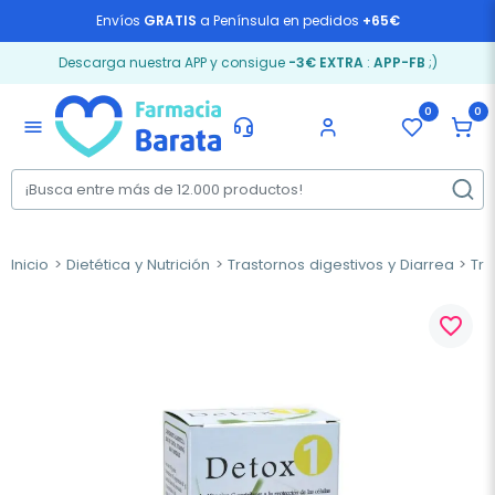
Envíos
GRATIS
a Península en pedidos
+65€
Descarga nuestra APP y consigue
-3€ EXTRA
:
APP-FB
;)
0
0
menu
Inicio
Dietética y Nutrición
Trastornos digestivos y Diarrea
Trá
favorite_border