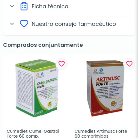
Ficha técnica
expand_more
Nuestro consejo farmacéutico
expand_more
Comprados conjuntamente
favorite_border
favorite_border
Cumediet Cume-Gastrol 
Cumediet Artimusc Forte 
Forte 60 comp.
60 comprimidos