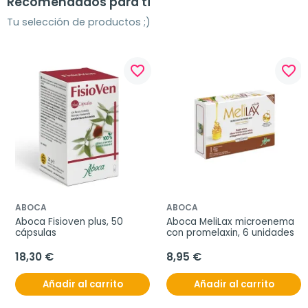
Recomendados para ti
Tu selección de productos ;)
favorite_border
favorite_border
ABOCA
ABOCA
Aboca Fisioven plus, 50 
Aboca MeliLax microenema 
cápsulas
con promelaxin, 6 unidades
18,30 €
8,95 €
Añadir al carrito
Añadir al carrito