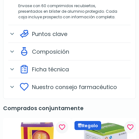
Envase con 60 comprimidos recubiertos,
presentados en blíster de aluminio protegido. Cada
caja incluye prospecto con información completa.
Puntos clave
expand_more
Composición
expand_more
Ficha técnica
expand_more
Nuestro consejo farmacéutico
expand_more
Comprados conjuntamente
Regalo
favorite_border
favorite_border