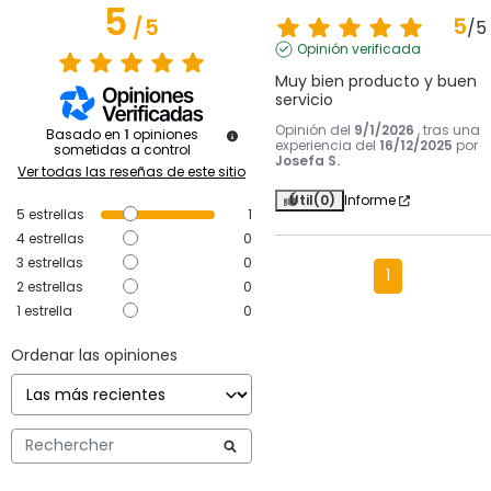
5
5
/
5
/
5
Opinión verificada
Muy bien producto y buen 
servicio
Opinión del
9/1/2026
, tras una
Basado en
1
opiniones
experiencia del
16/12/2025
por
sometidas a control
Josefa S.
Ver todas las reseñas de este sitio
Útil
(0)
Informe
5
estrellas
1
4
estrellas
0
3
estrellas
0
1
2
estrellas
0
1
estrella
0
Ordenar las opiniones