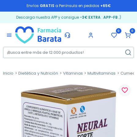
Envíos
GRATIS
a Península en pedidos
+65€
Descarga nuestra APP y consigue
-3€ EXTRA
:
APP-FB
;)
0
0
menu
Inicio
Dietética y Nutrición
Vitaminas
Multivitaminas
Cumedie
favorite_border