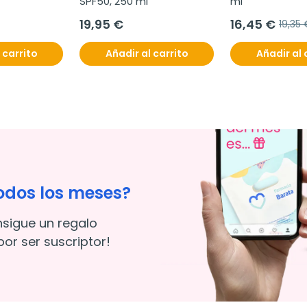
SPF50, 250 ml
ml
19,95 €
16,45 €
19,35
 carrito
Añadir al carrito
Añadir al 
odos los meses?
nsigue un regalo
or ser suscriptor!