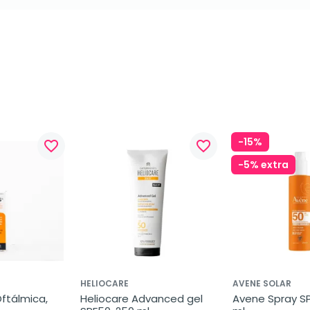
-15%
favorite_border
favorite_border
-5% extra
HELIOCARE
AVENE SOLAR
ftálmica, 
Heliocare Advanced gel 
Avene Spray SP