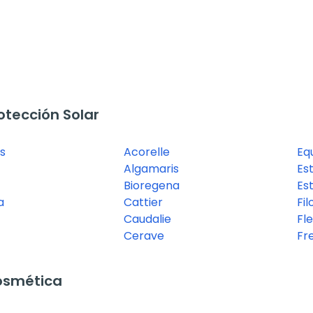
tección Solar
s
Acorelle
Eq
Algamaris
Es
Bioregena
Es
a
Cattier
Fil
Caudalie
Fl
Cerave
Fr
osmética