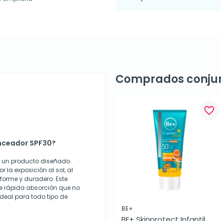
Comprados conju
favorite_border
onceador SPF30?
s un producto diseñado
 la exposición al sol, al
orme y duradero. Este
de rápida absorción que no
ideal para todo tipo de
BE+
BE+ Skinprotect Infantil 