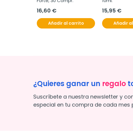
.
Forte, 30 Compr.
10ml.
16,60 €
15,95 €
l carrito
Añadir al carrito
Añadir al
¿Quieres ganar un
regalo
t
Suscríbete a nuestra newsletter y co
especial en tu compra de cada mes p