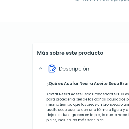
Más sobre este producto
Descripción
expand_more
¿Qué es Acofar Nesira Aceite Seco Br
Acofar Nesira Aceite Seco Bronceador SPF30 e
para proteger la piel de los daños causados por
mismo tiempo que favorece un bronceado unif
aceite seco cuenta con una fórmula ligera y 
deja residuos grasos en la piel, lo que lo hace 
pieles, incluso las más sensibles.