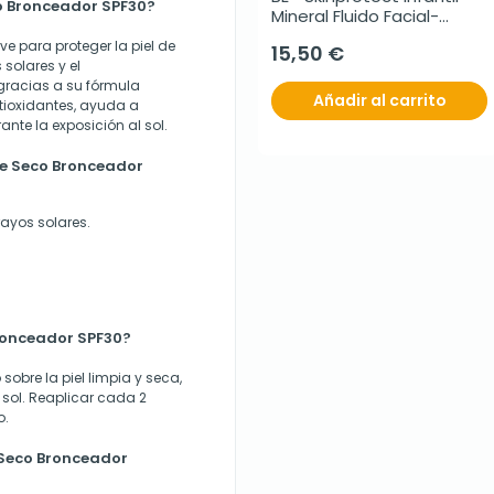
co Bronceador SPF30?
Mineral Fluido Facial-
Corporal 100 ml
ve para proteger la piel de
15,50 €
solares y el
gracias a su fórmula
Añadir al carrito
tioxidantes, ayuda a
ante la exposición al sol.
ite Seco Bronceador
rayos solares.
ronceador SPF30?
obre la piel limpia y seca,
 sol. Reaplicar cada 2
o.
 Seco Bronceador