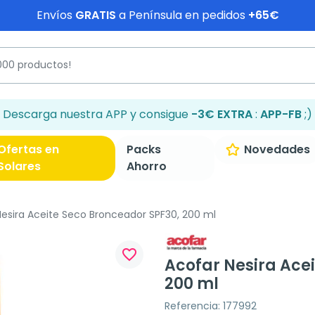
Envíos
GRATIS
a Península en pedidos
+65€
Descarga nuestra APP y consigue
-3€ EXTRA
:
APP-FB
;)
Ofertas en
Packs
Novedades
Solares
Ahorro
esira Aceite Seco Bronceador SPF30, 200 ml
favorite_border
Acofar Nesira Ace
200 ml
Referencia: 177992