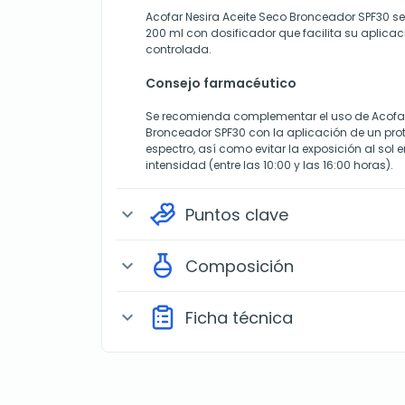
Acofar Nesira Aceite Seco Bronceador SPF30 s
200 ml con dosificador que facilita su aplica
controlada.
Consejo farmacéutico
Se recomienda complementar el uso de Acofar
Bronceador SPF30 con la aplicación de un prot
espectro, así como evitar la exposición al sol
intensidad (entre las 10:00 y las 16:00 horas).
Puntos clave
expand_more
Composición
expand_more
Ficha técnica
expand_more