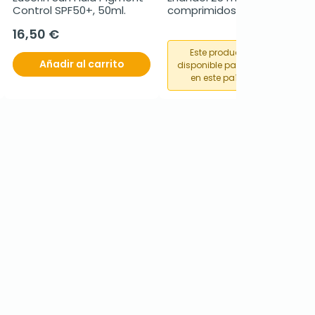
Control SPF50+, 50ml.
comprimidos
16,50 €
Este producto no está
Añadir al carrito
disponible para su compra
en este país o región.