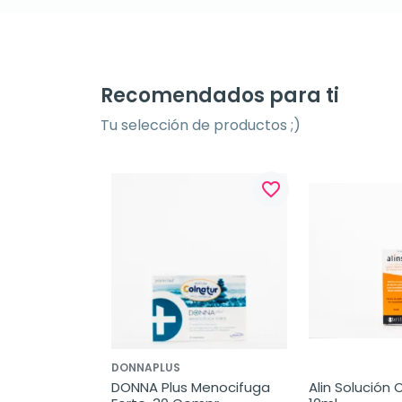
Recomendados para ti
Tu selección de productos ;)
favorite_border
favorite_border
DONNAPLUS
t Gases, 60 
DONNA Plus Menocifuga 
Alin Solución O