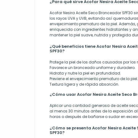
¿Para qué sirve Acofar Nesira Aceite Se
Acofar Nesira Aceite Seco Bronceador SPF30 sir
los rayos UVA y UVB, evitando así quemaduras 
envejecimiento prematuro de la piel. Además, 
enriquecida con ingredientes hidratantes y an
mantener la piel suave, nutrida y protegida dur
¿Qué beneficios tiene Acofar Nesira Ace
SPF30?
Protege la piel de los daños causados por los 
Favorece un bronceado uniforme y duradero.
Hidrata y nutre la piel en profundidad.
Previene el envejecimiento prematuro de la piel.
Textura ligera y de rápida absorción.
¿Cómo usar Acofar Nesira Aceite Seco B
Aplicar una cantidad generosa de aceite seco s
al menos 30 minutos antes de la exposición al
horas o después de bañarse o sudar en exces
¿Cómo se presenta Acofar Nesira Aceite
SPF30?