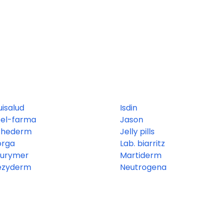
uisalud
Isdin
tel-farma
Jason
thederm
Jelly pills
orga
Lab. biarritz
eurymer
Martiderm
ezyderm
Neutrogena