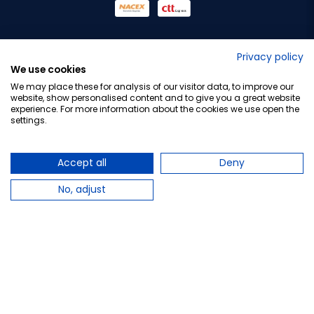
No lo decimos nosotros...
Privacy policy
We use cookies
¡Tu opinión es importante!
We may place these for analysis of our visitor data, to improve our
website, show personalised content and to give you a great website
experience. For more information about the cookies we use open the
settings.
Copyright © 2010-2026 Farmacia Barata S.L. Todos los
derechos reservados.
Accept all
Deny
No, adjust
Total:
11,92 €
−
+
Añadir al carrito