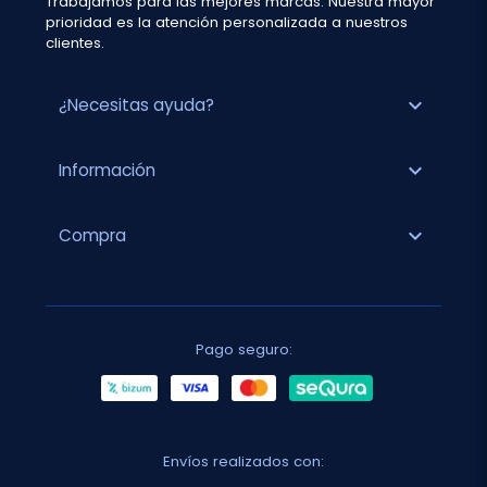
Trabajamos para las mejores marcas. Nuestra mayor
prioridad es la atención personalizada a nuestros
clientes.
expand_more
¿Necesitas ayuda?
expand_more
Información
expand_more
Compra
Pago seguro:
Envíos realizados con: