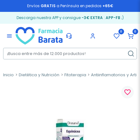
Envíos
GRATIS
a Península en pedidos
+65€
Descarga nuestra APP y consigue
-3€ EXTRA
:
APP-FB
;)
0
0
menu
Inicio
Dietética y Nutrición
Fitoterapia
Antiinflamatorios y Arti
favorite_border