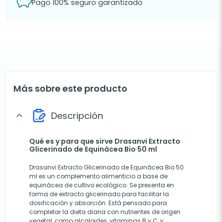
Pago 100% seguro garantizado
Más sobre este producto
Descripción
expand_more
Qué es y para que sirve Drasanvi Extracto
Glicerinado de Equinácea Bio 50 ml
Drasanvi Extracto Glicerinado de Equinácea Bio 50
ml es un complemento alimenticio a base de
equinácea de cultivo ecológico. Se presenta en
forma de extracto glicerinado para facilitar la
dosificación y absorción. Está pensado para
completar la dieta diaria con nutrientes de origen
vegetal, como alcaloides, vitaminas B y C, y