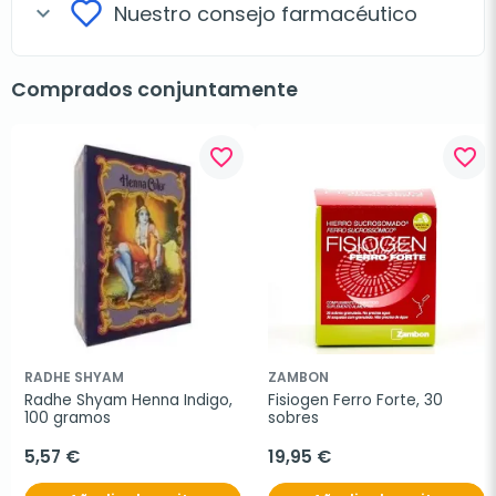
Nuestro consejo farmacéutico
expand_more
Comprados conjuntamente
favorite_border
favorite_border
RADHE SHYAM
ZAMBON
Radhe Shyam Henna Indigo, 
Fisiogen Ferro Forte, 30 
100 gramos
sobres
5,57 €
19,95 €