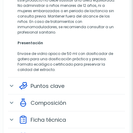
Este producto no debe sustituir una dieta equilibrada.
No administrar a niños menores de 12 años, ni a
mujeres embarazadas o en periodo de lactancia sin
consulta previa. Mantener fuera del alcance de los
niños. En caso de tratamientos con
inmunomoduladores, se recomienda consultar a un
profesional sanitario.
Presentación
Envase de vidrio opaco de 50 ml con dosificador de
gotero para una dosificación práctica y precisa.
Formato ecológico certificado para preservar la
calidad del extracto.
Puntos clave
expand_more
Composición
expand_more
Ficha técnica
expand_more