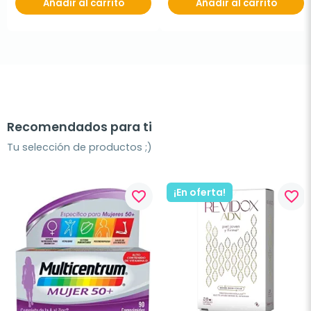
Añadir al carrito
Añadir al carrito
Recomendados para ti
Tu selección de productos ;)
¡En oferta!
favorite_border
favorite_border