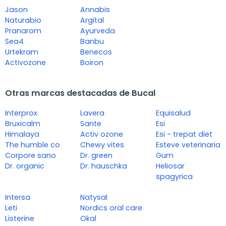
Jason
Annabis
Naturabio
Argital
Pranarom
Ayurveda
Sea4
Banbu
Urtekram
Benecos
Activozone
Boiron
Otras marcas destacadas de Bucal
Interprox
Lavera
Equisalud
Bruxicalm
Sante
Esi
Himalaya
Activ ozone
Esi - trepat diet
The humble co
Chewy vites
Esteve veterinaria
Corpore sano
Dr. green
Gum
Dr. organic
Dr. hauschka
Heliosar
spagyrica
Intersa
Natysal
Leti
Nordics oral care
Listerine
Okal