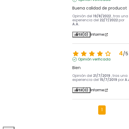
Buena calidad de producot
Opinión del
19/8/2022
, tras una
experiencia del
22/7/2022
por
A.A.
Útil
(0)
Informe
4
/
5
Opinión verificada
Bien
Opinión del
21/7/2019
, tras una
experiencia del
15/7/2019
por
A.
Útil
(0)
Informe
1