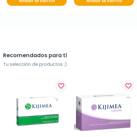
Añadir al carrito
Añadir al carrito
Recomendados para ti
Tu selección de productos ;)
favorite_border
favorite_border