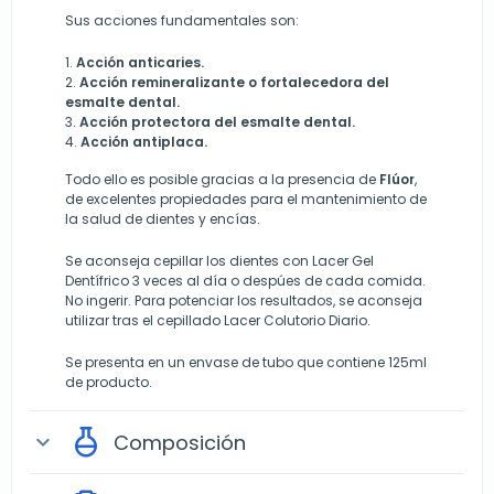
Sus acciones fundamentales son:
1.
Acción anticaries.
2.
Acción remineralizante o fortalecedora del
esmalte dental.
3.
Acción protectora del esmalte dental.
4.
Acción antiplaca.
Todo ello es posible gracias a la presencia de
Flúor
,
de excelentes propiedades para el mantenimiento de
la salud de dientes y encías.
Se aconseja cepillar los dientes con Lacer Gel
Dentífrico 3 veces al día o despúes de cada comida.
No ingerir. Para potenciar los resultados, se aconseja
utilizar tras el cepillado Lacer Colutorio Diario.
Se presenta en un envase de tubo que contiene 125ml
de producto.
Composición
expand_more