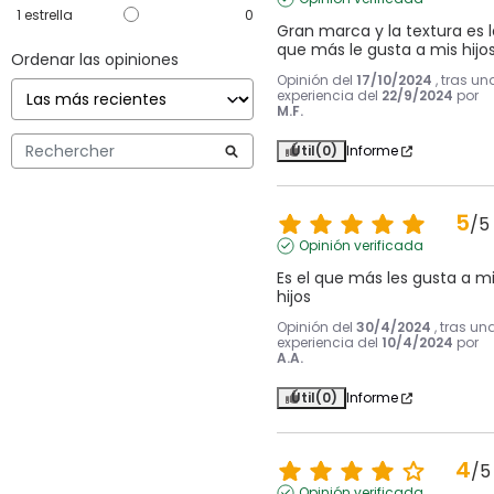
1
estrella
0
Gran marca y la textura es la
que más le gusta a mis hijo
Ordenar las opiniones
Opinión del
17/10/2024
, tras un
experiencia del
22/9/2024
por
M.F.
Útil
(0)
Informe
5
/
5
Opinión verificada
Es el que más les gusta a mi
hijos
Opinión del
30/4/2024
, tras un
experiencia del
10/4/2024
por
A.A.
Útil
(0)
Informe
4
/
5
Opinión verificada