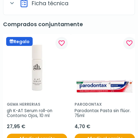
Ficha técnica
expand_more
Comprados conjuntamente
Regalo
favorite_border
favorite_border
GEMA HERRERIAS
PARODONTAX
gh K-AT Serum roll-on 
Parodontax Pasta sin flúor. 
Contorno Ojos, 10 ml
75ml
27,95 €
4,70 €