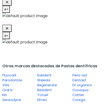
Otras marcas destacadas de Pastas dentífricas
Fluocaril
Kukident
Perio aid
Parodontax
Weleda
Dentaid
Vitis
Regenerate
Dr organics
Oral b
Bexident
Ozoaqua
Kin
Yotuel
Cattier
Sensodyne
Elmex
Corega