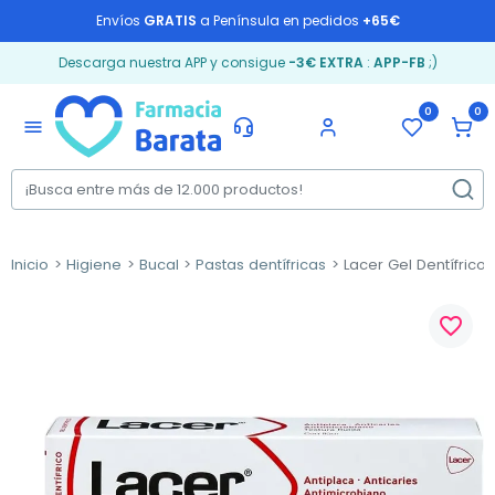
Envíos
GRATIS
a Península en pedidos
+65€
Descarga nuestra APP y consigue
-3€ EXTRA
:
APP-FB
;)
0
0
menu
Inicio
Higiene
Bucal
Pastas dentífricas
Lacer Gel Dentífrico,
favorite_border