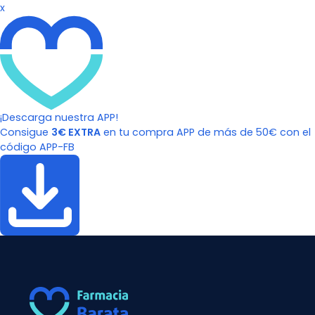
x
¡Descarga nuestra APP!
Consigue
3€ EXTRA
en tu compra APP de más de 50€ con el
código APP-FB