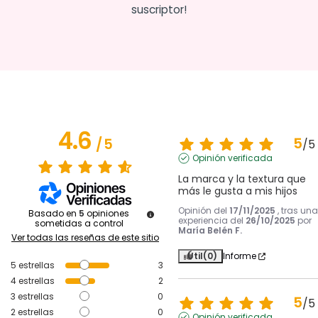
suscriptor!
4.6
5
/
5
/
5
Opinión verificada
La marca y la textura que 
más le gusta a mis hijos
Opinión del
17/11/2025
, tras una
Basado en
5
opiniones
experiencia del
26/10/2025
por
sometidas a control
María Belén F.
Ver todas las reseñas de este sitio
Útil
(0)
Informe
5
estrellas
3
4
estrellas
2
3
estrellas
0
5
/
5
2
estrellas
0
Opinión verificada