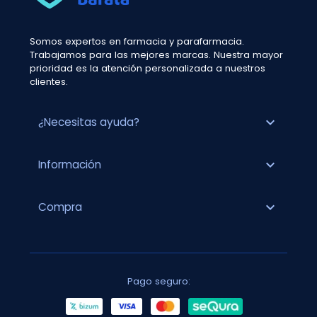
Somos expertos en farmacia y parafarmacia.
Trabajamos para las mejores marcas. Nuestra mayor
prioridad es la atención personalizada a nuestros
clientes.
expand_more
¿Necesitas ayuda?
expand_more
Información
expand_more
Compra
Pago seguro: