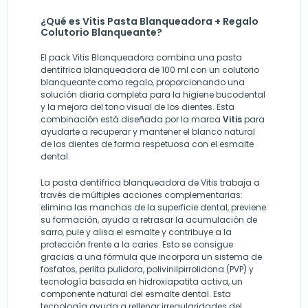
¿Qué es Vitis Pasta Blanqueadora + Regalo
Colutorio Blanqueante?
El pack Vitis Blanqueadora combina una pasta
dentífrica blanqueadora de 100 ml con un colutorio
blanqueante como regalo, proporcionando una
solución diaria completa para la higiene bucodental
y la mejora del tono visual de los dientes. Esta
combinación está diseñada por la marca
Vitis
para
ayudarte a recuperar y mantener el blanco natural
de los dientes de forma respetuosa con el esmalte
dental.
La pasta dentífrica blanqueadora de Vitis trabaja a
través de múltiples acciones complementarias:
elimina las manchas de la superficie dental, previene
su formación, ayuda a retrasar la acumulación de
sarro, pule y alisa el esmalte y contribuye a la
protección frente a la caries. Esto se consigue
gracias a una fórmula que incorpora un sistema de
fosfatos, perlita pulidora, polivinilpirrolidona (PVP) y
tecnología basada en hidroxiapatita activa, un
componente natural del esmalte dental. Esta
tecnología ayuda a rellenar irregularidades del