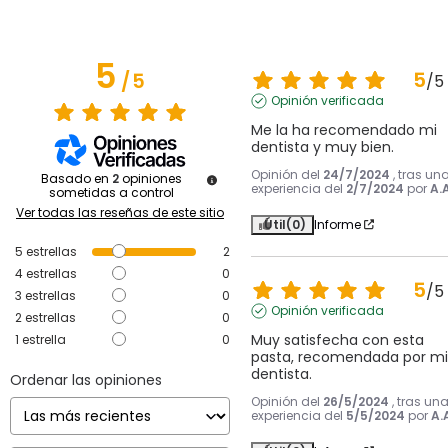
5
5
/
5
/
5
Opinión verificada
Me la ha recomendado mi 
dentista y muy bien.
Opinión del
24/7/2024
, tras un
Basado en
2
opiniones
experiencia del
2/7/2024
por
A.A
sometidas a control
Ver todas las reseñas de este sitio
Útil
(0)
Informe
5
estrellas
2
4
estrellas
0
5
/
5
3
estrellas
0
Opinión verificada
2
estrellas
0
Muy satisfecha con esta 
1
estrella
0
pasta, recomendada por mi 
dentista.
Ordenar las opiniones
Opinión del
26/5/2024
, tras un
experiencia del
5/5/2024
por
A.