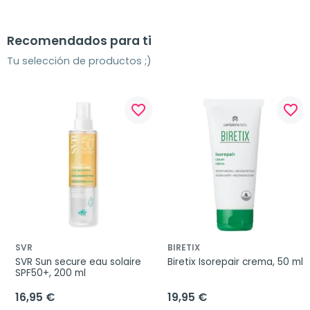
Recomendados para ti
Tu selección de productos ;)
favorite_border
favorite_border
SVR
BIRETIX
SVR Sun secure eau solaire 
Biretix Isorepair crema, 50 ml
SPF50+, 200 ml
16,95 €
19,95 €