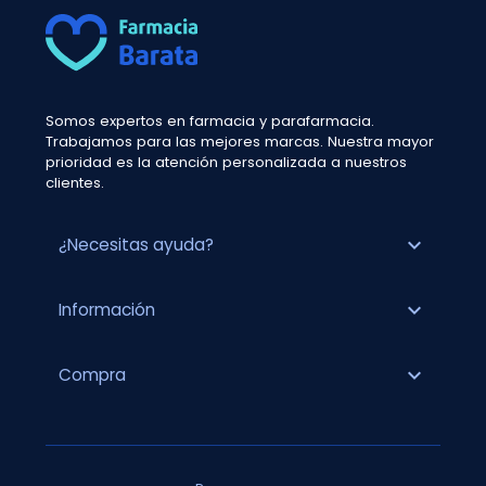
Somos expertos en farmacia y parafarmacia.
Trabajamos para las mejores marcas. Nuestra mayor
prioridad es la atención personalizada a nuestros
clientes.
expand_more
¿Necesitas ayuda?
expand_more
Información
expand_more
Compra