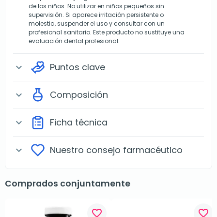
de los niños. No utilizar en niños pequeños sin
supervisión. Si aparece irritación persistente o
molestia, suspender el uso y consultar con un
profesional sanitario. Este producto no sustituye una
evaluación dental profesional.
Puntos clave
expand_more
Composición
expand_more
Ficha técnica
expand_more
Nuestro consejo farmacéutico
expand_more
Comprados conjuntamente
favorite_border
favorite_border