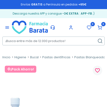
Envíos
GRATIS
a Península en pedidos
+65€
Descarga nuestra APP y consigue
-3€ EXTRA
:
APP-FB
;)
0
0
menu
Inicio
Higiene
Bucal
Pastas dentífricas
Pastas Blanqueador
¡Pack Ahorro!
favorite_border