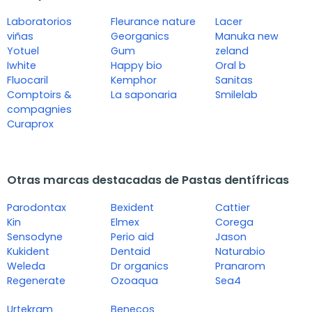
Laboratorios
Fleurance nature
Lacer
viñas
Georganics
Manuka new
Yotuel
Gum
zeland
Iwhite
Happy bio
Oral b
Fluocaril
Kemphor
Sanitas
Comptoirs &
La saponaria
Smilelab
compagnies
Curaprox
Otras marcas destacadas de Pastas dentífricas
Parodontax
Bexident
Cattier
Kin
Elmex
Corega
Sensodyne
Perio aid
Jason
Kukident
Dentaid
Naturabio
Weleda
Dr organics
Pranarom
Regenerate
Ozoaqua
Sea4
Urtekram
Benecos