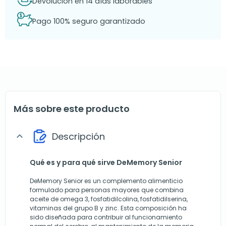
Devolución en 14 días laborables
Pago 100% seguro garantizado
Más sobre este producto
Descripción
expand_more
Qué es y para qué sirve DeMemory Senior
DeMemory Senior es un complemento alimenticio
formulado para personas mayores que combina
aceite de omega 3, fosfatidilcolina, fosfatidilserina,
vitaminas del grupo B y zinc. Esta composición ha
sido diseñada para contribuir al funcionamiento