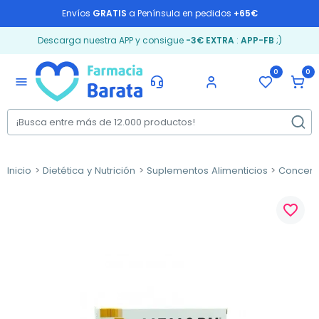
Envíos
GRATIS
a Península en pedidos
+65€
Descarga nuestra APP y consigue
-3€ EXTRA
:
APP-FB
;)
0
0
menu
Inicio
Dietética y Nutrición
Suplementos Alimenticios
Concent
favorite_border