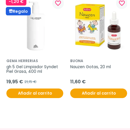
-1,20 €
favorite_border
favorite_border
Regalo
GEMA HERRERIAS
BUONA
gh 5 Gel Limpiador Syndet 
Nauzen Gotas, 20 ml
Piel Grasa, 400 ml
19,95 €
11,60 €
21,15 €
Añadir al carrito
Añadir al carrito