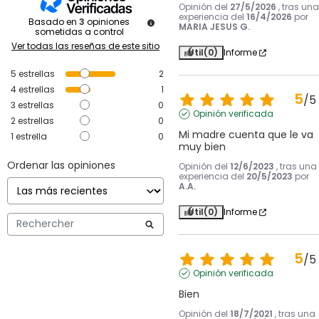
Opinión del
27/5/2026
, tras una
experiencia del
16/4/2026
por
Basado en
3
opiniones
MARIA JESUS G.
sometidas a control
Ver todas las reseñas de este sitio
Útil
(0)
Informe
5
estrellas
2
4
estrellas
1
5
/
5
3
estrellas
0
Opinión verificada
2
estrellas
0
Mi madre cuenta que le va 
1
estrella
0
muy bien
Ordenar las opiniones
Opinión del
12/6/2023
, tras una
experiencia del
20/5/2023
por
A.A.
Útil
(0)
Informe
5
/
5
Opinión verificada
Bien
Opinión del
18/7/2021
, tras una