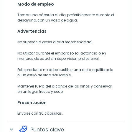
Modo de empleo
Tomar una cápsula al día, preferiblemente durante el
desayuno, con un vaso de agua.
Advertencias
No superar la dosis diaria recomendada.
No utilizar durante el embarazo, la lactancia o en
menores de edad sin supervisión profesional.
Este producto no debe sustituir una dieta equilibrada
ni un estilo de vida saludable.
Mantener fuera del alcance de los niños y conservar
en un lugar fresco y seco.
Presentación
Envase con 30 cápsulas.
Puntos clave
expand_more