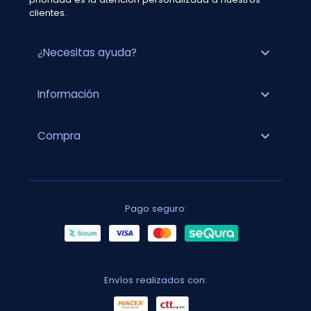
clientes.
expand_more
¿Necesitas ayuda?
expand_more
Información
expand_more
Compra
Pago seguro:
Envíos realizados con: