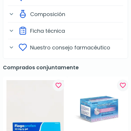
Composición
expand_more
Ficha técnica
expand_more
Nuestro consejo farmacéutico
expand_more
Comprados conjuntamente
favorite_border
favorite_border