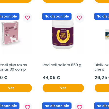
disponible
No disponible
No dis
favorite_border
favorite_border
osil plus razas 
Red cell pellets 850 g
Dialix o
anas 30 comp
chew
20 €
44,05 €
26,25
Ver
Ver
disponible
No disponible
No dis
favorite_border
favorite_border