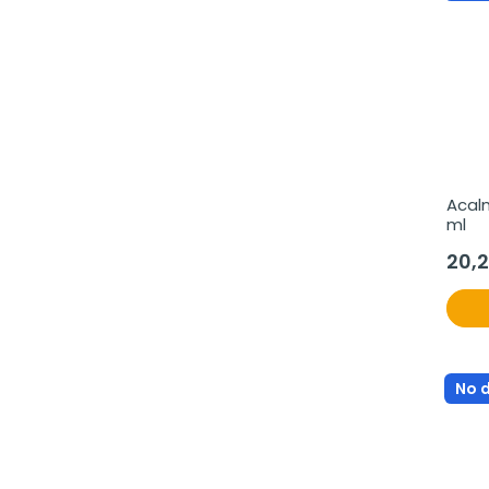
Acalm
ml
20,
No 