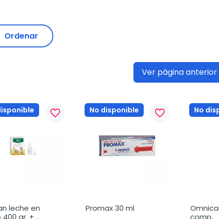
Ordenar
Ver página anterior
disponible
No disponible
No dis
favorite_border
favorite_border
an leche en 
Promax 30 ml
Omnicar
 400 gr. + 
comp.