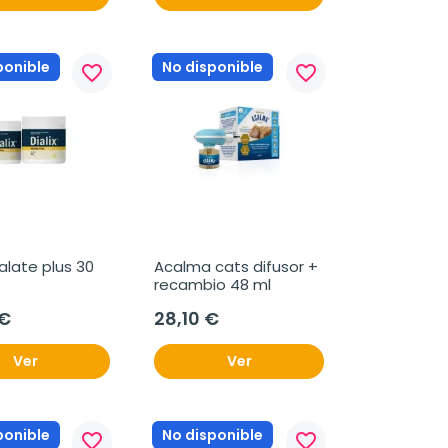
ponible
No disponible
favorite_border
favorite_border
xalate plus 30 
Acalma cats difusor + 
recambio 48 ml
 €
28,10 €
Ver
Ver
ponible
No disponible
favorite_border
favorite_border