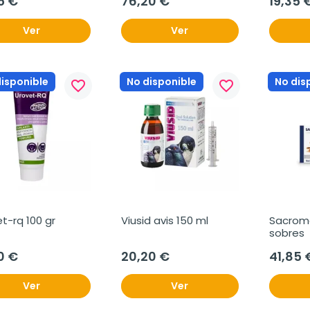
5 €
76,20 €
19,35 
Ver
Ver
disponible
No disponible
No dis
favorite_border
favorite_border
t-rq 100 gr
Viusid avis 150 ml
Sacroma
sobres
0 €
20,20 €
41,85 
Ver
Ver