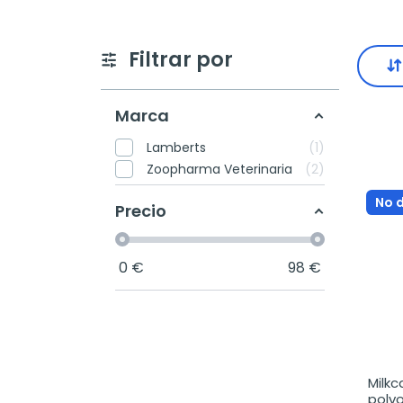
Filtrar por
Marca
Lamberts
1
Zoopharma Veterinaria
2
No 
Precio
0
€
98
€
Milkc
polvo