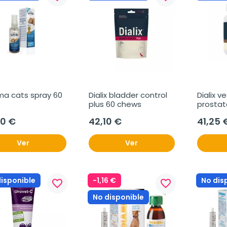
a cats spray 60 
Dialix bladder control 
Dialix ve
plus 60 chews
prosta
20 €
42,10 €
41,25 
Ver
Ver
disponible
-1,16 €
No dis
favorite_border
favorite_border
No disponible