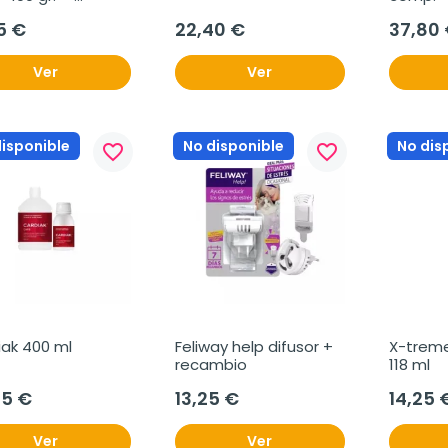
ron
5 €
22,40 €
37,80
Ver
Ver
disponible
No disponible
No dis
favorite_border
favorite_border
iak 400 ml
Feliway help difusor + 
X-treme
recambio
118 ml
95 €
13,25 €
14,25 
Ver
Ver