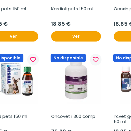
 pets 150 ml
Kardioli pets 150 ml
Ocoxin 
5 €
18,85 €
18,85 
Ver
Ver
disponible
No disponible
No dis
favorite_border
favorite_border
d pets 150 ml
Oncovet i 300 comp
Ircvet g
50 ml