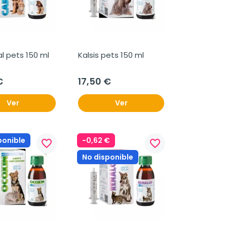
l pets 150 ml
Kalsis pets 150 ml
€
17,50 €
Ver
Ver
ponible
-0,62 €
favorite_border
favorite_border
No disponible