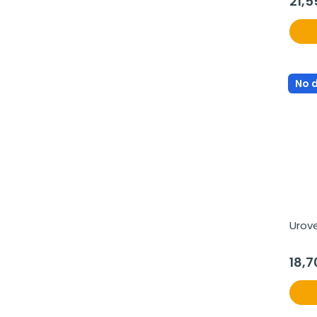
21,5
No 
Urove
18,7