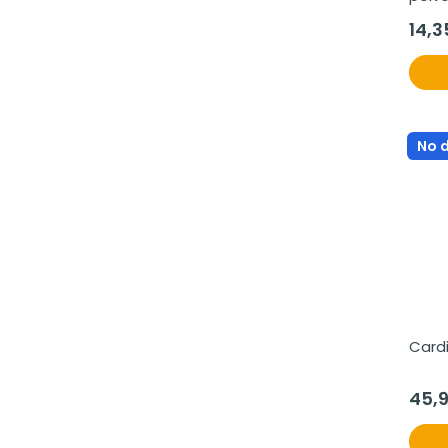
bibe
14,3
No 
Card
45,