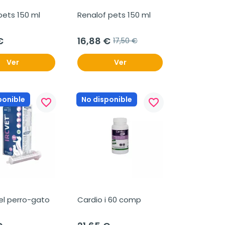
pets 150 ml
Renalof pets 150 ml
€
16,88 €
17,50 €
Ver
Ver
ponible
No disponible
favorite_border
favorite_border
el perro-gato 
Cardio i 60 comp