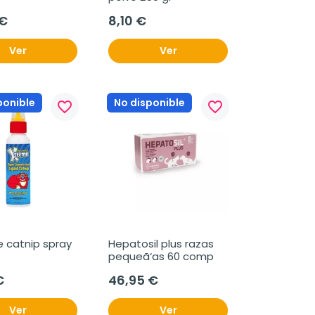
 €
8,10 €
Ver
Ver
ponible
No disponible
favorite_border
favorite_border
 catnip spray 
Hepatosil plus razas 
pequeã‘as 60 comp
€
46,95 €
Ver
Ver