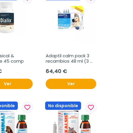
sical & 
Adaptil calm pack 3 
te 45 comp
recambios 48 ml (3 
meses)
€
64,40 €
Ver
Ver
ponible
No disponible
favorite_border
favorite_border