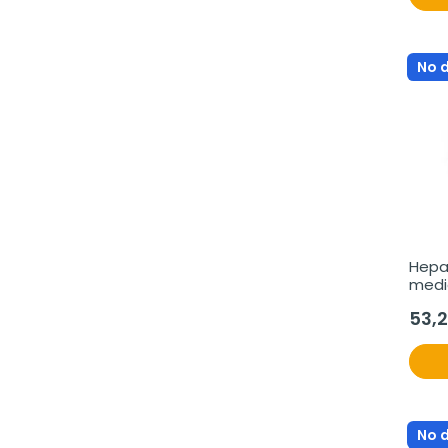
No 
Hepat
medi
53,
No 