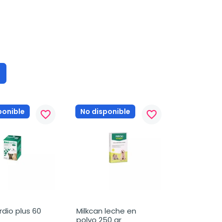
ponible
No disponible
favorite_border
favorite_border
dio plus 60 
Milkcan leche en 
polvo 250 gr