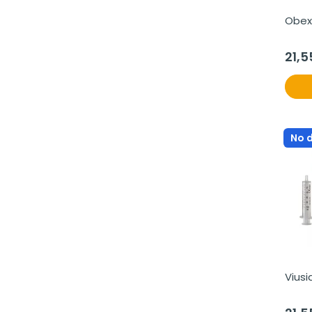
Obex
21,5
No 
Viusi