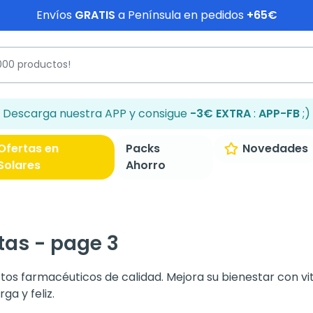
Envíos
GRATIS
a Península en pedidos
+65€
Descarga nuestra APP y consigue
-3€ EXTRA
:
APP-FB
;)
Ofertas en
Packs
Novedades
Solares
Ahorro
as - page 3
tos farmacéuticos de calidad. Mejora su bienestar con v
ga y feliz.