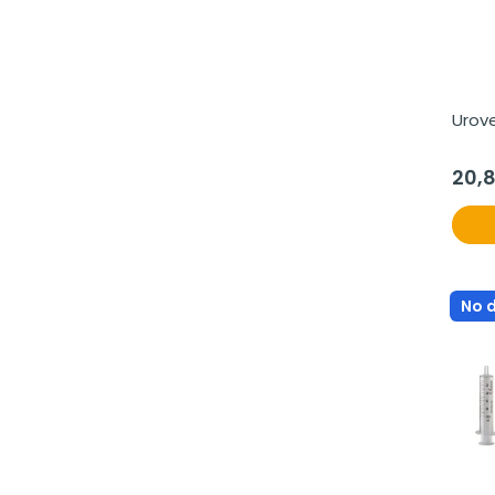
Urove
20,
No 