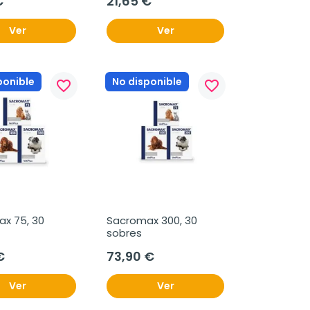
€
21,65 €
Ver
Ver
ponible
No disponible
favorite_border
favorite_border
x 75, 30 
Sacromax 300, 30 
sobres
€
73,90 €
Ver
Ver