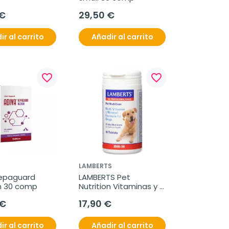
 €
29,50 €
ir al carrito
Añadir al carrito
favorite_border
favorite_border
LAMBERTS
epaguard 
LAMBERTS Pet 
 30 comp
Nutrition Vitaminas y 
Minerales para Perros, 
 €
17,90 €
90 comprimidos.
ir al carrito
Añadir al carrito