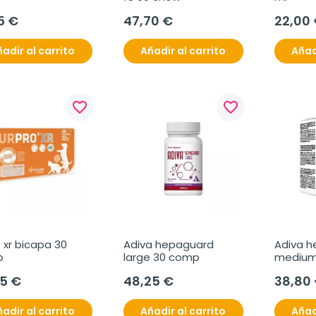
5 €
47,70 €
22,00
adir al carrito
Añadir al carrito
Añad
favorite_border
favorite_border
 xr bicapa 30 
Adiva hepaguard 
Adiva h
p
large 30 comp
medium
75 €
48,25 €
38,80
adir al carrito
Añadir al carrito
Añad