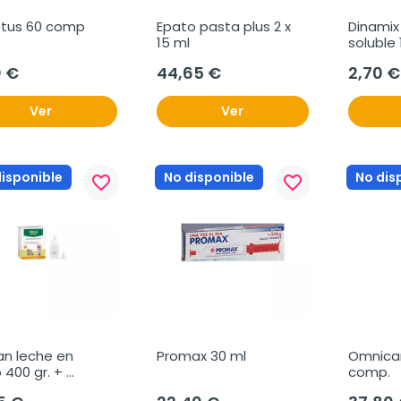
tus 60 comp
Epato pasta plus 2 x 
Dinamix 
15 ml
soluble 
0 €
44,65 €
2,70 €
Ver
Ver
disponible
No disponible
No dis
favorite_border
favorite_border
an leche en 
Promax 30 ml
Omnicar
 400 gr. + 
comp.
ron