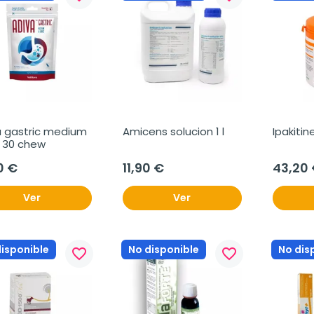
 gastric medium 
Amicens solucion 1 l
e 30 chew
0 €
11,90 €
43,20
Ver
Ver
disponible
No disponible
No dis
favorite_border
favorite_border