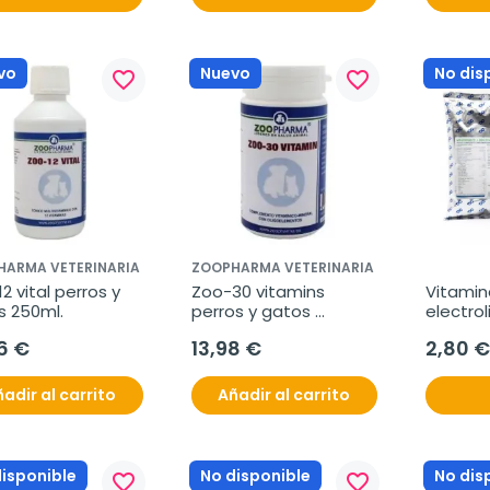
vo
Nuevo
No dis
favorite_border
favorite_border
HARMA VETERINARIA
ZOOPHARMA VETERINARIA
2 vital perros y 
Zoo-30 vitamins 
Vitamina
s 250ml.
perros y gatos 
electrol
30comp
6 €
13,98 €
2,80 €
adir al carrito
Añadir al carrito
disponible
No disponible
No dis
favorite_border
favorite_border