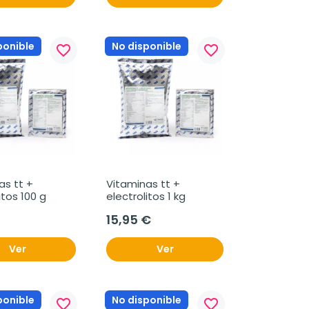
ponible
No disponible
favorite_border
favorite_border
s tt + 
Vitaminas tt + 
itos 100 g
electrolitos 1 kg
15,95 €
Ver
Ver
ponible
No disponible
favorite_border
favorite_border