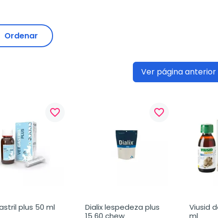
Ordenar
Ver página anterior
favorite_border
favorite_border
stril plus 50 ml
Dialix lespedeza plus 
Viusid d
15 60 chew
ml