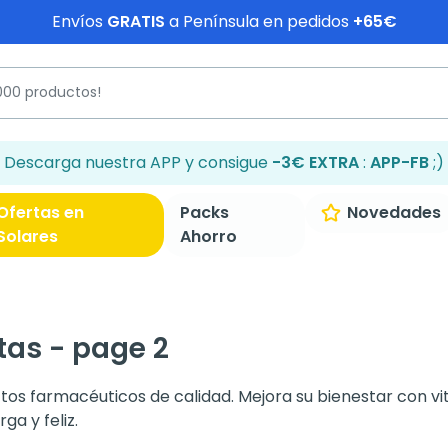
Envíos
GRATIS
a Península en pedidos
+65€
Descarga nuestra APP y consigue
-3€ EXTRA
:
APP-FB
;)
Ofertas en
Packs
Novedades
Solares
Ahorro
as - page 2
tos farmacéuticos de calidad. Mejora su bienestar con v
ga y feliz.