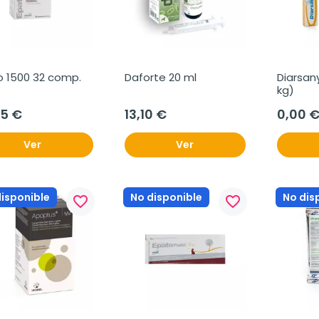
o 1500 32 comp.
Daforte 20 ml
Diarsany
kg)
75 €
13,10 €
0,00 
Ver
Ver
disponible
No disponible
No dis
favorite_border
favorite_border