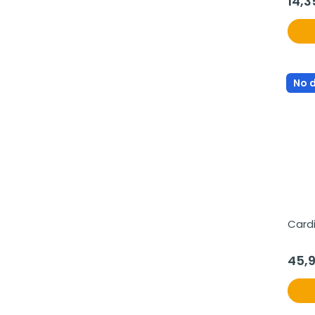
14,3
No 
Card
45,