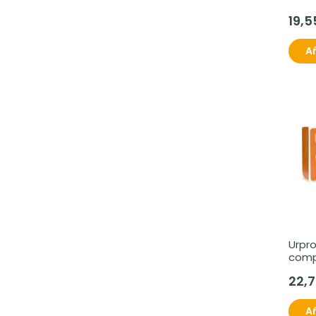
19,5
Añ
Urpro
com
22,
Añ