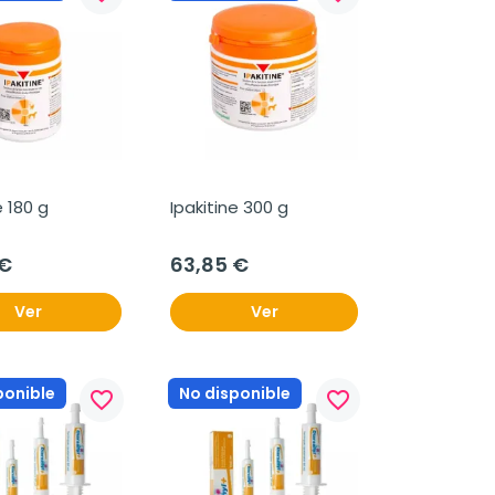
Ipakitine 180 g 
Ipakitine 300 g 
 €
63,85 €
Ver
Ver
ponible
No disponible
favorite_border
favorite_border