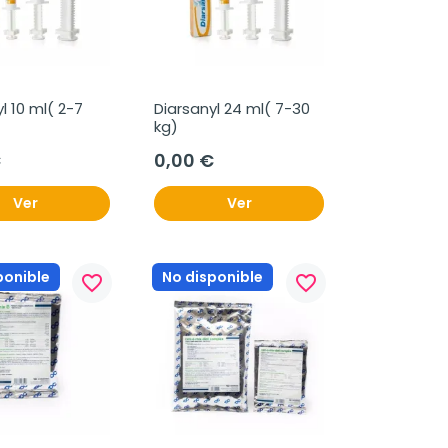
l 10 ml( 2-7 
Diarsanyl 24 ml( 7-30 
kg)
€
0,00 €
Ver
Ver
ponible
No disponible
favorite_border
favorite_border