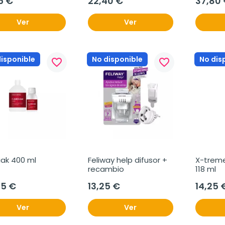
5 €
22,40 €
37,80
Ver
Ver
disponible
No disponible
No dis
favorite_border
favorite_border
iak 400 ml
Feliway help difusor + 
X-treme
recambio
118 ml
95 €
13,25 €
14,25 
Ver
Ver