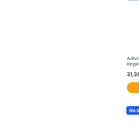
Adiva
larg
31,3
No 