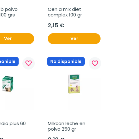
b polvo 
Cen a mix diet 
100 grs
complex 100 gr
2,15 €
Ver
Ver
ponible
No disponible
favorite_border
favorite_border
dio plus 60 
Milkcan leche en 
polvo 250 gr