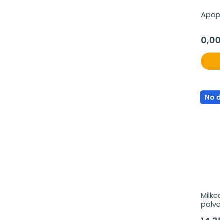
Apop
0,0
No 
Milkc
polvo
bibe