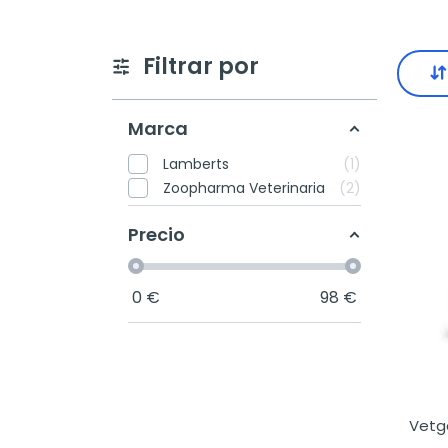
Filtrar por
Marca
Lamberts
1
Zoopharma Veterinaria
2
Precio
0
€
98
€
Vetga