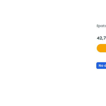
Epat
42,
No 