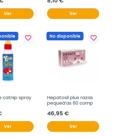
 €
8,10 €
Ver
Ver
ponible
No disponible
favorite_border
favorite_border
 catnip spray 
Hepatosil plus razas 
pequeã‘as 60 comp
€
46,95 €
Ver
Ver