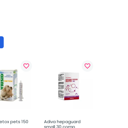
favorite_border
favorite_border
etox pets 150 
Adiva hepaguard 
small 30 comp