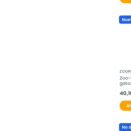
Nue
ZOOP
Zoo-1
gato
40,1
Añ
No 