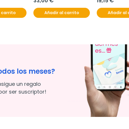
33,00 €
19,15 €
 carrito
Añadir al carrito
Añadir al 
odos los meses?
nsigue un regalo
or ser suscriptor!