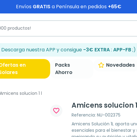
Envíos
GRATIS
a Península en pedidos
+65€
Descarga nuestra APP y consigue
-3€ EXTRA
:
APP-FB
;)
Ofertas en
Packs
Novedades
Solares
Ahorro
Amicens solucion 1 l
Amicens solucion 1
favorite_border
Referencia: NU-002375
Amicens Solución 1L aporta u
esenciales para el bienestar y
mejorando su nutrición y vital