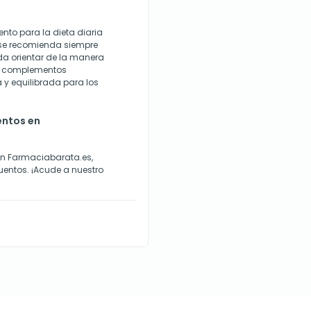
nto para la dieta diaria
 se recomienda siempre
eda orientar de la manera
os complementos
 y equilibrada para los
entos en
en Farmaciabarata.es,
uentos. ¡Acude a nuestro