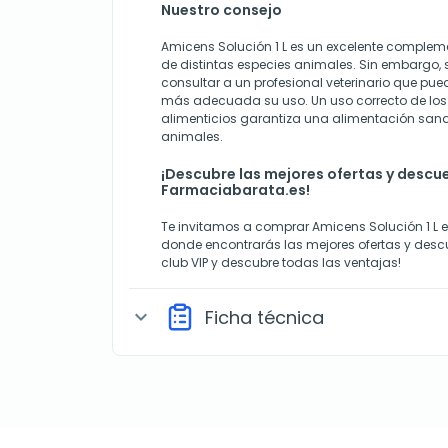
Nuestro consejo
Amicens Solución 1 L es un excelente compleme
de distintas especies animales. Sin embargo,
consultar a un profesional veterinario que pu
más adecuada su uso. Un uso correcto de l
alimenticios garantiza una alimentación sana
animales.
¡Descubre las mejores ofertas y descu
Farmaciabarata.es!
Te invitamos a comprar Amicens Solución 1 L 
donde encontrarás las mejores ofertas y desc
club VIP y descubre todas las ventajas!
Ficha técnica
expand_more