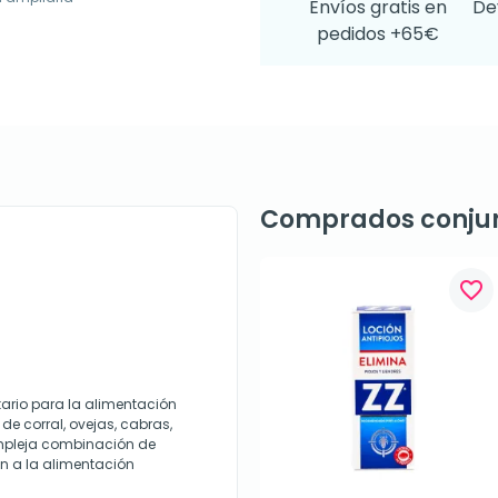
Envíos gratis en
De
pedidos +65€
Comprados conju
favorite_border
ario para la alimentación
e corral, ovejas, cabras,
ompleja combinación de
n a la alimentación