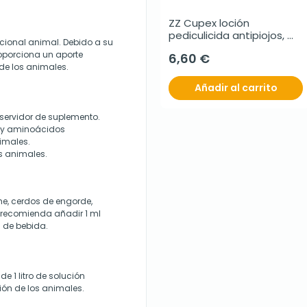
ZZ Cupex loción 
pediculicida antipiojos, 
icional animal. Debido a su
100 ml
oporciona un aporte
6,60 €
 de los animales.
Añadir al carrito
servidor de suplemento.
s y aminoácidos
nimales.
es animales.
he, cerdos de engorde,
 recomienda añadir 1 ml
a de bebida.
e 1 litro de solución
ción de los animales.