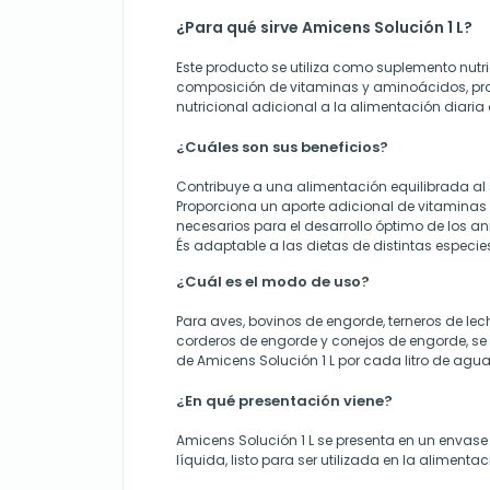
¿Para qué sirve Amicens Solución 1 L?
Este producto se utiliza como suplemento nutr
composición de vitaminas y aminoácidos, pr
nutricional adicional a la alimentación diaria
¿Cuáles son sus beneficios?
Contribuye a una alimentación equilibrada al 
Proporciona un aporte adicional de vitamina
necesarios para el desarrollo óptimo de los a
És adaptable a las dietas de distintas especi
¿Cuál es el modo de uso?
Para aves, bovinos de engorde, terneros de lec
corderos de engorde y conejos de engorde, se
de Amicens Solución 1 L por cada litro de agu
¿En qué presentación viene?
Amicens Solución 1 L se presenta en un envase d
líquida, listo para ser utilizada en la alimenta