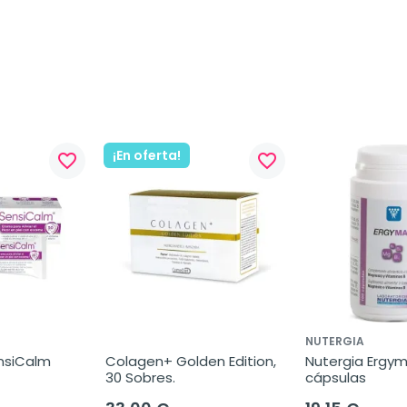
¡En oferta!
favorite_border
favorite_border
NUTERGIA
siCalm 
Colagen+ Golden Edition, 
Nutergia Ergyma
30 Sobres.
cápsulas