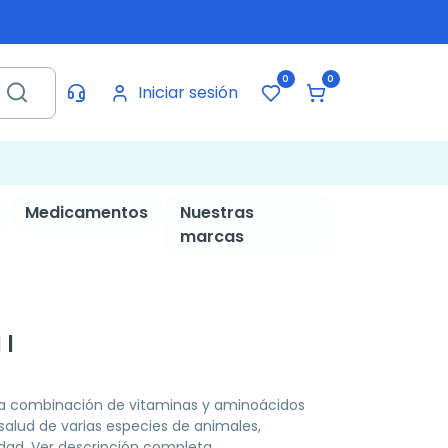
0
0
Iniciar sesión
Medicamentos
Nuestras
marcas
 l
na combinación de vitaminas y aminoácidos
 salud de varias especies de animales,
idad.
Ver descripción completa