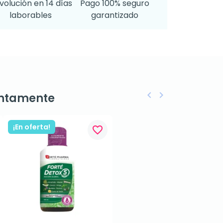
volución en 14 días
Pago 100% seguro
laborables
garantizado
keyboard_arrow_left
keyboard_arrow_right
ntamente
Anterior
Siguiente
¡En oferta!
favorite_border