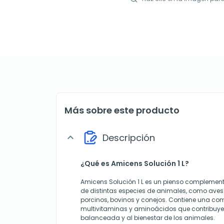
Más sobre este producto
Descripción
expand_more
¿Qué es Amicens Solución 1 L?
Amicens Solución 1 L es un pienso complement
de distintas especies de animales, como aves d
porcinos, bovinos y conejos. Contiene una c
multivitaminas y aminoácidos que contribuye
balanceada y al bienestar de los animales.