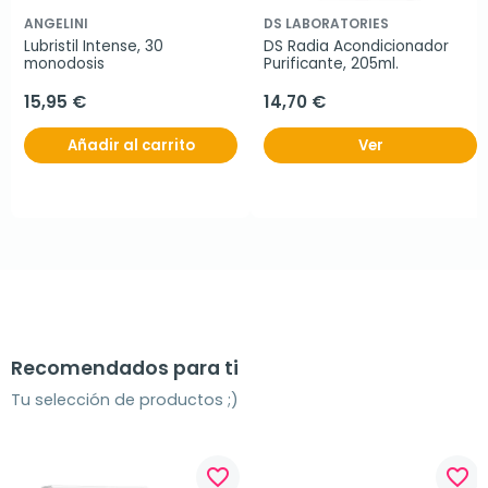
ANGELINI
DS LABORATORIES
Lubristil Intense, 30 
DS Radia Acondicionador 
monodosis
Purificante, 205ml.
15,95 €
14,70 €
Añadir al carrito
Ver
Recomendados para ti
Tu selección de productos ;)
favorite_border
favorite_border