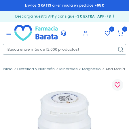
Envíos
GRATIS
a Península en pedidos
+65€
Descarga nuestra APP y consigue
-3€ EXTRA
:
APP-FB
;)
0
0
menu
Inicio
Dietética y Nutrición
Minerales
Magnesio
Ana María La
favorite_border