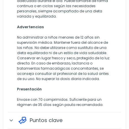
adecuada durante el día. Puede tomarse de forma
continua o en ciclos según las necesidades
personales, siempre acompañado de una dieta
variada y equilibrada.
Advertencias
No administrar a niños menores de 12 años sin
supervisión médica. Mantener fuera del alcance de
los niños. No debe utilizarse como sustituto de una
dieta equilibrada ni de un estilo de vida saludable.
Conservar en lugar fresco y seco, protegido de la luz
directa. En caso de embarazo, lactancia o
tratamientos farmacológicos concomitantes, se
aconseja consultar al profesional de la salud antes
de su uso. No superar la dosis diaria indicada.
Presentación
Envase con 70 comprimidos. Suficiente para un
régimen de 35 días según pauta recomendada.
Puntos clave
expand_more