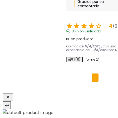
Gracias por su 
comentario.
4
/
5
Opinión verificada
Buen producto
Opinión del
5/4/2023
, tras una
experiencia del
10/3/2023
por
A.
Útil
(0)
Informe
1