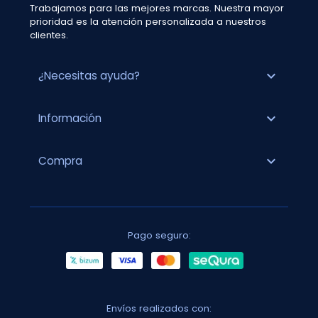
Trabajamos para las mejores marcas. Nuestra mayor
prioridad es la atención personalizada a nuestros
clientes.
expand_more
¿Necesitas ayuda?
expand_more
Información
expand_more
Compra
Pago seguro:
Envíos realizados con: