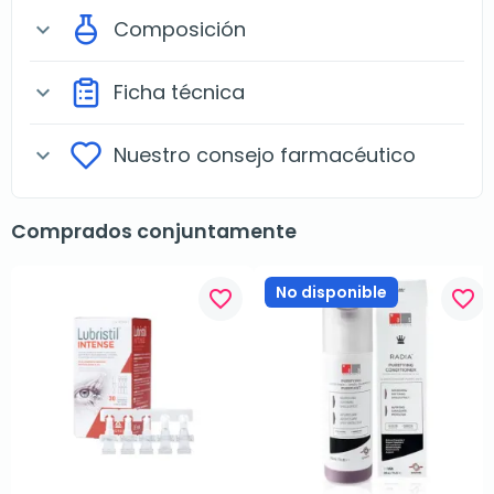
Composición
expand_more
Ficha técnica
expand_more
Nuestro consejo farmacéutico
expand_more
Comprados conjuntamente
No disponible
favorite_border
favorite_border