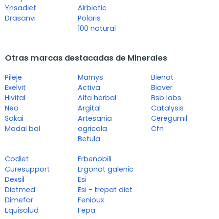
Ynsadiet
Airbiotic
Drasanvi
Polaris
100 natural
Otras marcas destacadas de Minerales
Pileje
Marnys
Bienat
Exelvit
Activa
Biover
Hivital
Alfa herbal
Bsb labs
Neo
Argital
Catalysis
Sakai
Artesania
Ceregumil
Madal bal
agricola
Cfn
Betula
Codiet
Erbenobili
Curesupport
Ergonat galenic
Dexsil
Esi
Dietmed
Esi - trepat diet
Dimefar
Fenioux
Equisalud
Fepa