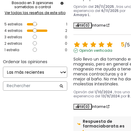
Basado en
3
opiniones
Opinión del
29/11/2025
, tras un
sometidas a control
experiencia del
6/11/2025
por
Ver todas las reseñas de este sitio
Amaya L.
5
estrellas
1
Útil
(0)
Informe
4
estrellas
2
3
estrellas
0
5
2
estrellas
0
/
5
1
estrella
0
Opinión verificada
Solo llevo un dia tomando es
Ordenar las opiniones
magnesio, pero en general el
magnesio me ayuda a tener
menos contracturas y a ir 
mejor al baño. No me ha dad
molestias intestinales.
Opinión del
1/10/2024
, tras una
experiencia del
13/9/2024
por
B
Útil
(0)
Informe
Respuesta de
farmaciabarata.es