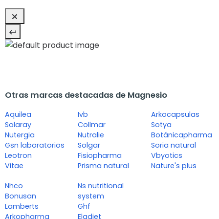
Otras marcas destacadas de Magnesio
Aquilea
Ivb
Arkocapsulas
Solaray
Collmar
Sotya
Nutergia
Nutralie
Botánicapharma
Gsn laboratorios
Solgar
Soria natural
Leotron
Fisiopharma
Vbyotics
Vitae
Prisma natural
Nature's plus
Nhco
Ns nutritional
Bonusan
system
Lamberts
Ghf
Arkopharma
Eladiet