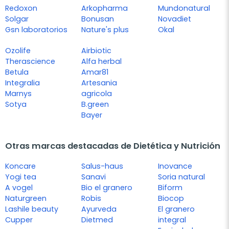
Redoxon
Arkopharma
Mundonatural
Solgar
Bonusan
Novadiet
Gsn laboratorios
Nature's plus
Okal
Ozolife
Airbiotic
Therascience
Alfa herbal
Betula
Amar81
Integralia
Artesania
Marnys
agricola
Sotya
B.green
Bayer
Otras marcas destacadas de Dietética y Nutrición
Koncare
Salus-haus
Inovance
Yogi tea
Sanavi
Soria natural
A vogel
Bio el granero
Biform
Naturgreen
Robis
Biocop
Lashile beauty
Ayurveda
El granero
Cupper
Dietmed
integral