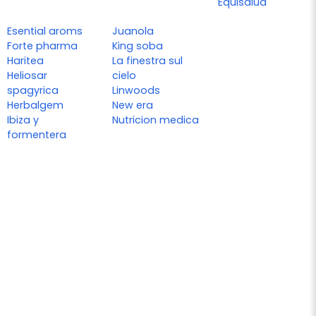
Equisalud
Esential aroms
Juanola
Forte pharma
King soba
Haritea
La finestra sul
Heliosar
cielo
spagyrica
Linwoods
Herbalgem
New era
Ibiza y
Nutricion medica
formentera