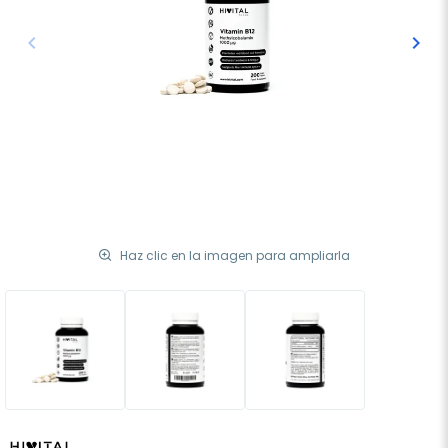
keyboard_arrow_left
keyboard_arrow_right
Anterior
Sigu
Haz clic en la imagen para ampliarla