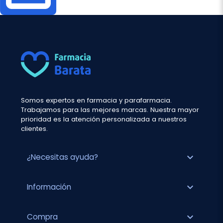
Somos expertos en farmacia y parafarmacia.
Trabajamos para las mejores marcas. Nuestra mayor
prioridad es la atención personalizada a nuestros
clientes.
expand_more
¿Necesitas ayuda?
expand_more
Información
expand_more
Compra