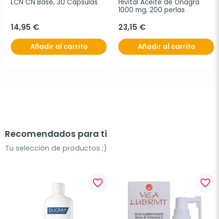
LCN CN Base, 30 Cápsulas
Hivital Aceite de Onagra 
1000 mg, 200 perlas
14,95 €
23,15 €
Añadir al carrito
Añadir al carrito
Recomendados para ti
Tu selección de productos ;)
favorite_border
favorite_border