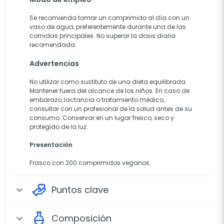
Se recomienda tomar un comprimido al día con un
vaso de agua, preferentemente durante una de las
comidas principales. No superar la dosis diaria
recomendada.
Advertencias
No utilizar como sustituto de una dieta equilibrada.
Mantener fuera del alcance de los niños. En caso de
embarazo, lactancia o tratamiento médico,
consultar con un profesional de la salud antes de su
consumo. Conservar en un lugar fresco, seco y
protegido de la luz.
Presentación
Frasco con 200 comprimidos veganos.
Puntos clave
expand_more
Composición
expand_more