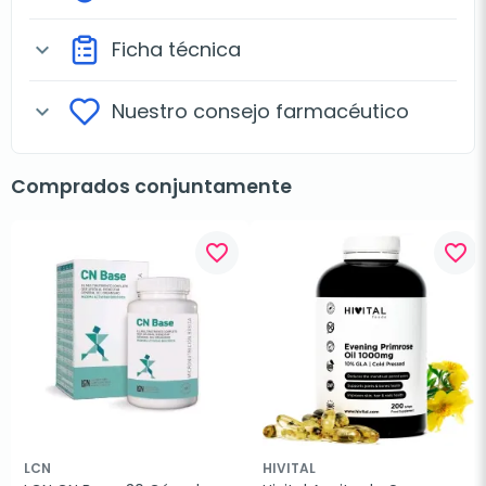
Ficha técnica
expand_more
Nuestro consejo farmacéutico
expand_more
Comprados conjuntamente
favorite_border
favorite_border
LCN
HIVITAL