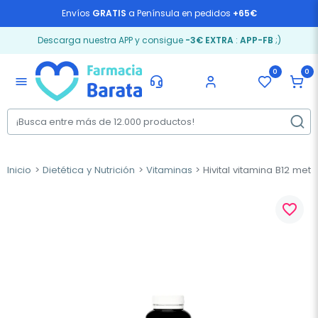
Envíos
GRATIS
a Península en pedidos
+65€
Descarga nuestra APP y consigue
-3€ EXTRA
:
APP-FB
;)
0
0
menu
Inicio
Dietética y Nutrición
Vitaminas
Hivital vitamina B12 me
favorite_border