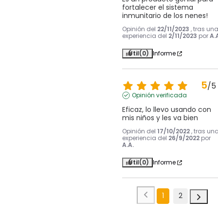
fortalecer el sistema 
inmunitario de los nenes!
Opinión del
22/11/2023
, tras un
experiencia del
2/11/2023
por
A.
Útil
(0)
Informe
5
/
5
Opinión verificada
Eficaz, lo llevo usando con 
mis niños y les va bien
Opinión del
17/10/2022
, tras un
experiencia del
26/9/2022
por
A.A.
Útil
(0)
Informe
1
2