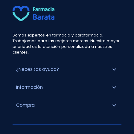
Somos expertos en farmacia y parafarmacia.
Trabajamos para las mejores marcas. Nuestra mayor
prioridad es la atención personalizada a nuestros
clientes.
expand_more
¿Necesitas ayuda?
expand_more
Información
expand_more
Compra