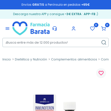
Envíos
GRATIS
a Península en pedidos
+65€
Descarga nuestra APP y consigue
-3€ EXTRA
:
APP-FB
;)
0
0
menu
Inicio
Dietética y Nutrición
Complementos alimenticios
Compl
favorite_border