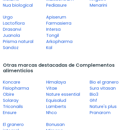
Nua biological
Pediasure
Menarini
Urgo
Apiserum
Lactoflora
Farmasierra
Drasanvi
Intersa
Juanola
Tongil
Prisma natural
Arkopharma
Sandoz
Kal
Otras marcas destacadas de Complementos
alimenticios
Koncare
Himalaya
Bio el granero
Fisiopharma
Vitae
Sura vitasan
Obire
Nature essential
Bio3
Solaray
Equisalud
Ghf
Triconails
Lamberts
Nature's plus
Ensure
Nhco
Pranarom
El granero
Bonusan