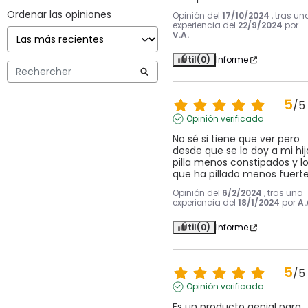
Ordenar las opiniones
Opinión del
17/10/2024
, tras un
experiencia del
22/9/2024
por
V.A.
Útil
(0)
Informe
5
/
5
Opinión verificada
No sé si tiene que ver pero 
desde que se lo doy a mi hija
pilla menos constipados y lo
que ha pillado menos fuert
Opinión del
6/2/2024
, tras una
experiencia del
18/1/2024
por
A.
Útil
(0)
Informe
5
/
5
Opinión verificada
Es un producto genial para 