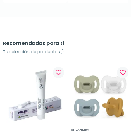
Recomendados para ti
Tu selección de productos ;)
favorite_border
favorite_border
SUAVINEX