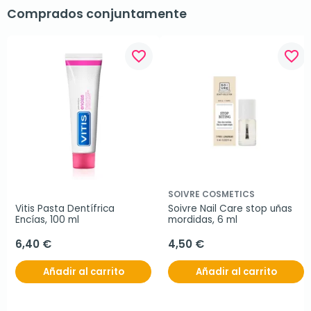
Comprados conjuntamente
favorite_border
favorite_border
SOIVRE COSMETICS
Vitis Pasta Dentífrica 
Soivre Nail Care stop uñas 
Encías, 100 ml
mordidas, 6 ml
6,40 €
4,50 €
Añadir al carrito
Añadir al carrito