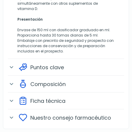
simultáneamente con otros suplementos de
vitamina D.
Presentación
Envase de 150 ml con dosificador graduado en ml.
Proporciona hasta 30 tomas diarias de 5 ml.
Embalaje con precinto de seguridad y prospecto con
instrucciones de conservación y de preparación
incluidas en el prospecto.
Puntos clave
expand_more
Composición
expand_more
Ficha técnica
expand_more
Nuestro consejo farmacéutico
expand_more