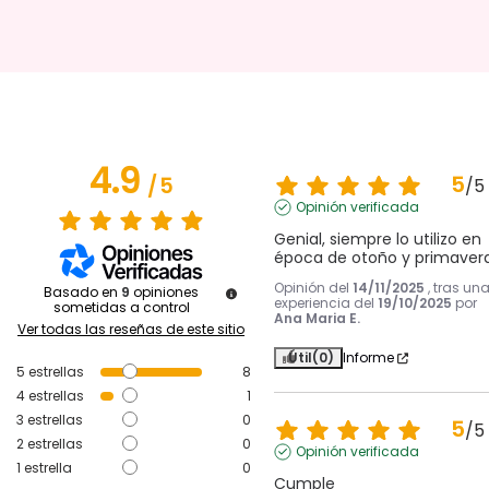
4.9
5
/
5
/
5
Opinión verificada
Genial, siempre lo utilizo en 
época de otoño y primaver
Opinión del
14/11/2025
, tras un
Basado en
9
opiniones
experiencia del
19/10/2025
por
sometidas a control
Ana Maria E.
Ver todas las reseñas de este sitio
Útil
(0)
Informe
5
estrellas
8
4
estrellas
1
3
estrellas
0
5
/
5
2
estrellas
0
Opinión verificada
1
estrella
0
Cumple