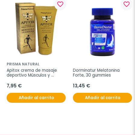
favorite_border
favorite_border
PRISMA NATURAL
Apitox crema de masaje 
Dorminatur Melatonina 
deportivo Músculos y 
Forte, 30 gummies
Ligamentos, 60 ml
7,95 €
13,45 €
Añadir al carrito
Añadir al carrito