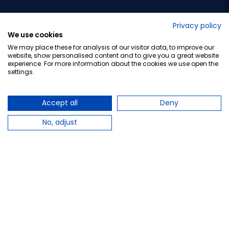
No lo decimos nosotros...
Privacy policy
We use cookies
¡Tu opinión es importante!
We may place these for analysis of our visitor data, to improve our
website, show personalised content and to give you a great website
experience. For more information about the cookies we use open the
settings.
Copyright © 2010-2026 Farmacia Barata S.L. Todos los
derechos reservados.
Accept all
Deny
No, adjust
Total:
41,70 €
−
+
Añadir al carrito