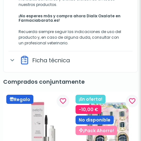
nuestros productos.
¡No esperes más y compra ahora Dialix Oxalate en
Farmaciabarata.es!
Recuerda siempre seguir las indicaciones de uso del
producto y, en caso de alguna duda, consultar con
un profesional veterinario.
Ficha técnica
expand_more
Comprados conjuntamente
¡En oferta!
Regalo
favorite_border
favorite_border
-10,00 €
No disponible
¡Pack Ahorro!