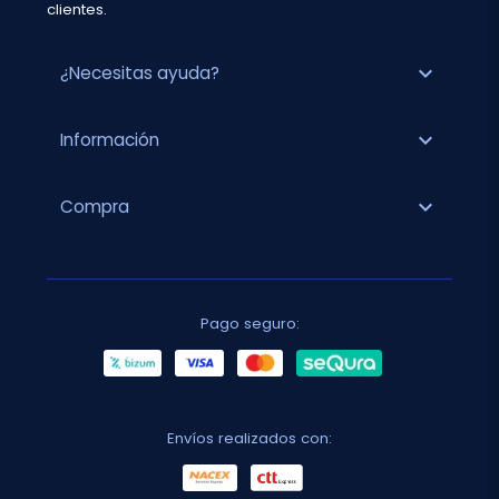
clientes.
expand_more
¿Necesitas ayuda?
expand_more
Información
expand_more
Compra
Pago seguro:
Envíos realizados con: