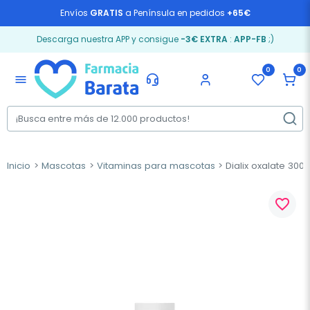
Envíos
GRATIS
a Península en pedidos
+65€
Descarga nuestra APP y consigue
-3€ EXTRA
:
APP-FB
;)
0
0
menu
Inicio
Mascotas
Vitaminas para mascotas
Dialix oxalate 300 
favorite_border