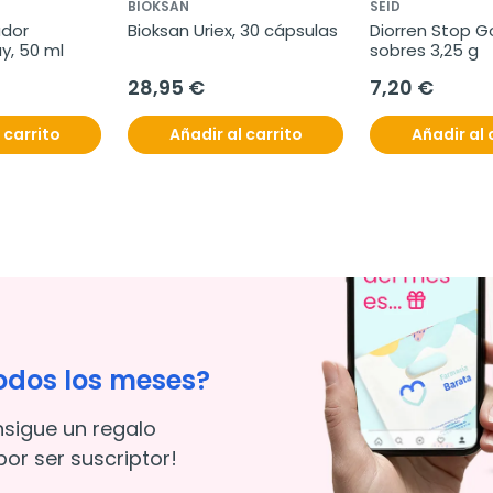
BIOKSAN
SEID
dor 
Bioksan Uriex, 30 cápsulas
Diorren Stop Go,
y, 50 ml
sobres 3,25 g
28,95 €
7,20 €
 carrito
Añadir al carrito
Añadir al 
odos los meses?
nsigue un regalo
or ser suscriptor!