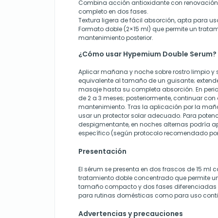
Combina acción antioxidante con renovació
completo en dos fases.
Textura ligera de fácil absorción, apta para uso
Formato doble (2×15 ml) que permite un tratam
mantenimiento posterior.
¿Cómo usar Hypemium Double Serum?
Aplicar mañana y noche sobre rostro limpio y
equivalente al tamaño de un guisante; exten
masaje hasta su completa absorción. En peri
de 2 a 3 meses; posteriormente, continuar con
mantenimiento. Tras la aplicación por la ma
usar un protector solar adecuado. Para poten
despigmentante, en noches alternas podría ap
específico (según protocolo recomendado por e
Presentación
El sérum se presenta en dos frascos de 15 ml
tratamiento doble concentrado que permite un
tamaño compacto y dos fases diferenciadas
para rutinas domésticas como para uso cont
Advertencias y precauciones