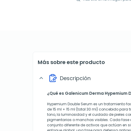
Más sobre este producto
Descripción
expand_more
¿Qué es Galenicum Derma Hypemium 
Hypemium Double Serum es un tratamiento faci
de 15 ml + 15 ml (total 30 ml) concebido para 
tono, la luminosidad y el cuidado de pieles co
pigmentarias o manchas visibles. Cada fase 
conjunto diferente de activos que actúan en si
enfoque global: una fase para defensa antiox