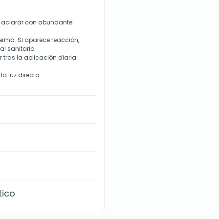
o, aclarar con abundante
nferma. Si aparece reacción,
l sanitario.
r tras la aplicación diaria
la luz directa.
tico