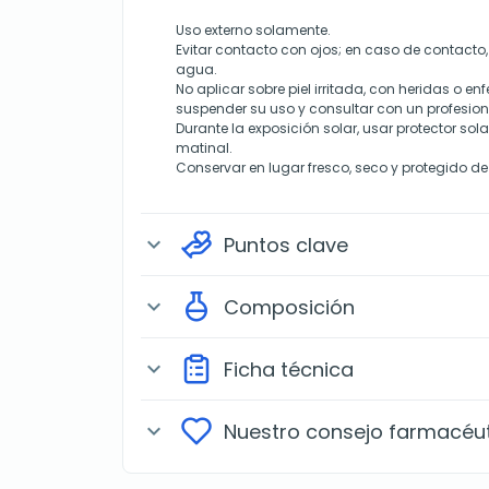
Uso externo solamente.
Evitar contacto con ojos; en caso de contact
agua.
No aplicar sobre piel irritada, con heridas o e
suspender su uso y consultar con un profesiona
Durante la exposición solar, usar protector sola
matinal.
Conservar en lugar fresco, seco y protegido de 
Puntos clave
expand_more
Composición
expand_more
Ficha técnica
expand_more
Nuestro consejo farmacéu
expand_more