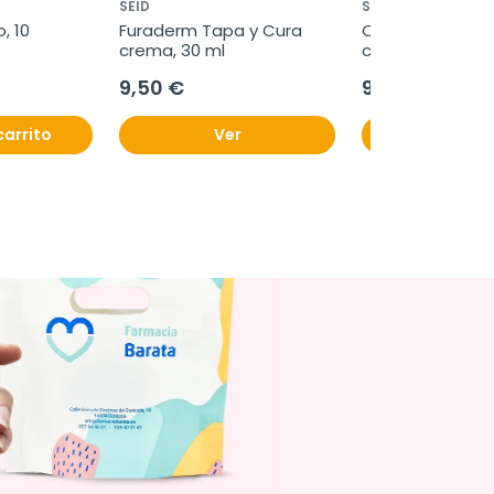
SEID
SANTE VERTE
 10 
Furaderm Tapa y Cura 
Oniria Plus, 30 
crema, 30 ml
comprimidos
9,50 €
9,99 €
carrito
Ver
Añadir al c