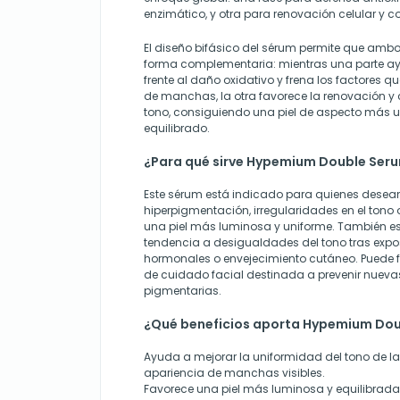
enzimático, y otra para renovación celular y co
El diseño bifásico del sérum permite que am
forma complementaria: mientras una parte ayu
frente al daño oxidativo y frena los factores q
de manchas, la otra favorece la renovación y c
tono, consiguiendo una piel de aspecto más u
equilibrado.
¿Para qué sirve Hypemium Double Ser
Este sérum está indicado para quienes desea
hiperpigmentación, irregularidades en el tono
una piel más luminosa y uniforme. También e
tendencia a desigualdades del tono tras expo
hormonales o envejecimiento cutáneo. Puede f
de cuidado facial destinada a prevenir nueva
pigmentarias.
¿Qué beneficios aporta Hypemium Do
Ayuda a mejorar la uniformidad del tono de la p
apariencia de manchas visibles.
Favorece una piel más luminosa y equilibrada