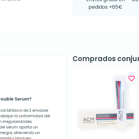
pedidos +65€
Comprados conju
favorite_border
Double Serum?
al bifásico de 2 envases
trabajar la uniformidad del
n irregularidades
del sérum aporta un
nergia, ofreciendo un
idante y bloqueo