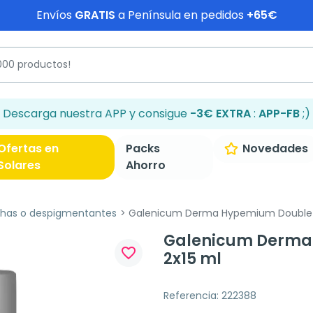
Envíos
GRATIS
a Península en pedidos
+65€
Descarga nuestra APP y consigue
-3€ EXTRA
:
APP-FB
;)
Ofertas en
Packs
Novedades
Solares
Ahorro
has o despigmentantes
Galenicum Derma Hypemium Double S
Galenicum Derma
favorite_border
2x15 ml
Referencia: 222388