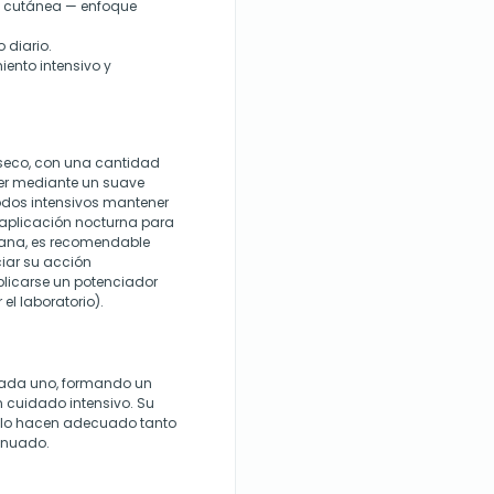
n cutánea — enfoque
 diario.
iento intensivo y
 seco, con una cantidad
der mediante un suave
odos intensivos mantener
 aplicación nocturna para
ñana, es recomendable
ciar su acción
licarse un potenciador
l laboratorio).
 cada uno, formando un
 cuidado intensivo. Su
 lo hacen adecuado tanto
inuado.