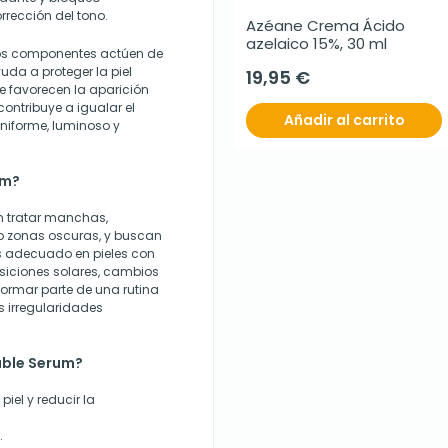
rrección del tono.
Azéane Crema Ácido 
azelaico 15%, 30 ml
bos componentes actúen de
da a proteger la piel
19,95 €
ue favorecen la aparición
ontribuye a igualar el
Añadir al carrito
niforme, luminoso y
um?
n tratar manchas,
 o zonas oscuras, y buscan
s adecuado en pieles con
siciones solares, cambios
ormar parte de una rutina
s irregularidades
uble Serum?
iel y reducir la
.