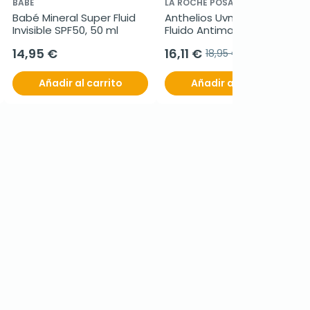
BABÉ
LA ROCHE POSAY ANTHELIOS
Babé Mineral Super Fluid 
Anthelios Uvmune 400 
Invisible SPF50, 50 ml
Fluido Antimanchas 
SPF50+, 50 ml
14,95 €
16,11 €
18,95 €
Añadir al carrito
Añadir al carrito