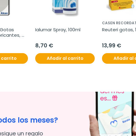
CASEN RECORDAT
 Gotas 
Ialumar Spray, 100ml
Reuteri gotas, 
ricantes, 
8,70 €
13,99 €
 carrito
Añadir al carrito
Añadir al 
odos los meses?
nsigue un regalo