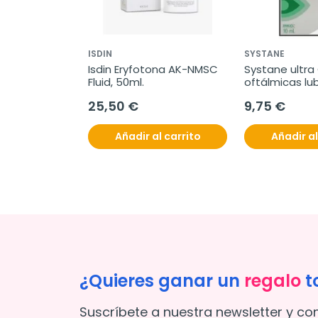
ISDIN
SYSTANE
Isdin Eryfotona AK-NMSC 
Systane ultra
Fluid, 50ml.
oftálmicas lub
10ml
25,50 €
9,75 €
Añadir al carrito
Añadir al
¿Quieres ganar un
regalo
t
Suscríbete a nuestra newsletter y co