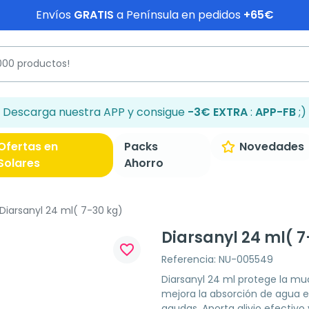
Envíos
GRATIS
a Península en pedidos
+65€
Descarga nuestra APP y consigue
-3€ EXTRA
:
APP-FB
;)
Ofertas en
Packs
Novedades
Solares
Ahorro
Diarsanyl 24 ml( 7-30 kg)
Diarsanyl 24 ml( 7
favorite_border
Referencia: NU-005549
Diarsanyl 24 ml protege la muco
mejora la absorción de agua e
agudas. Aporta alivio efectivo 