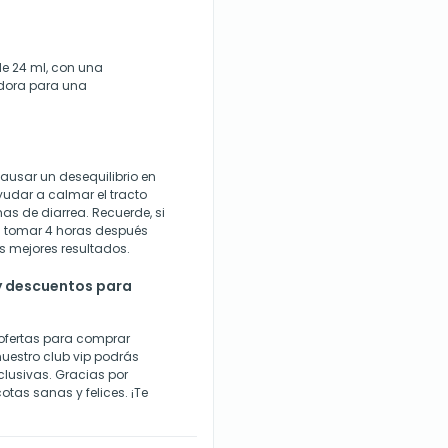
de 24 ml, con una
dora para una
usar un desequilibrio en
yudar a calmar el tracto
mas de diarrea. Recuerde, si
n tomar 4 horas después
s mejores resultados.
y descuentos para
ofertas para comprar
uestro club vip podrás
lusivas. Gracias por
tas sanas y felices. ¡Te