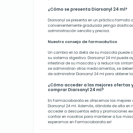
¿Cómo se presenta Diarsanyl 24 ml?
Diarsanyl se presenta en un práctico formato 
convenientemente graduada jeringa dosifica
administración sencilla y precisa.
Nuestro consejo de farmacéutico
Un cambio en la dieta de su mascota puede ca
su sistema digestivo. Diarsanyl 24 ml puede a
intestinal de su mascota y a reducir los sínto
se administran otros medicamentos, se debe
de administrar Diarsanyl 24 ml para obtener lo
¿Cómo acceder a las mejores ofertas 
comprar Diarsanyl 24 ml?
En Farmaciabarata.es ofrecemos las mejores 
Diarsanyl 24 ml. Además, dándote de alta en n
acceder a descuentos extra y promociones exc
confiar en nosotros para mantener a tus masco
esperamos en Farmaciabarata.es!