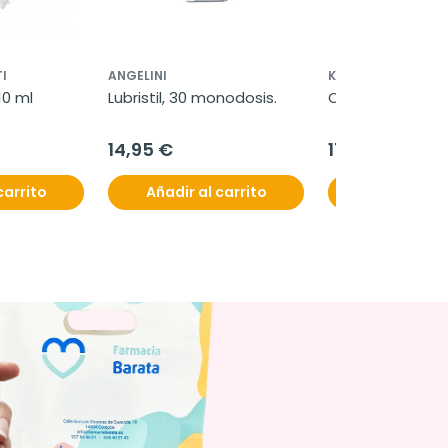
I
ANGELINI
KERN PHARMA
10 ml
Lubristil, 30 monodosis.
Oxicol, 28 cápsu
14,95 €
17,50 €
carrito
Añadir al carrito
Añadir al c