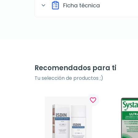
Ficha técnica
expand_more
Recomendados para ti
Tu selección de productos ;)
favorite_border