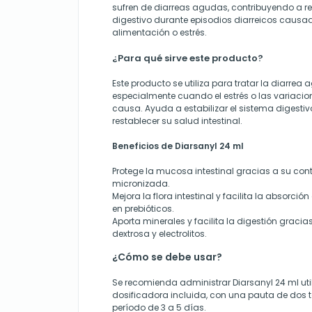
sufren de diarreas agudas, contribuyendo a res
digestivo durante episodios diarreicos causa
alimentación o estrés.
¿Para qué sirve este producto?
Este producto se utiliza para tratar la diarrea
especialmente cuando el estrés o las variacion
causa. Ayuda a estabilizar el sistema digesti
restablecer su salud intestinal.
Beneficios de Diarsanyl 24 ml
Protege la mucosa intestinal gracias a su con
micronizada.
Mejora la flora intestinal y facilita la absorci
en prebióticos.
Aporta minerales y facilita la digestión gracia
dextrosa y electrolitos.
¿Cómo se debe usar?
Se recomienda administrar Diarsanyl 24 ml util
dosificadora incluida, con una pauta de dos 
período de 3 a 5 días.