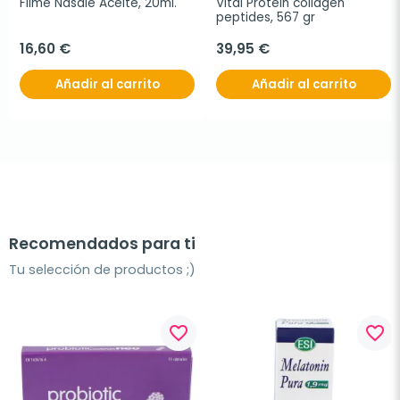
Filme Nasale Aceite, 20ml.
Vital Protein collagen 
peptides, 567 gr
16,60 €
39,95 €
Añadir al carrito
Añadir al carrito
Recomendados para ti
Tu selección de productos ;)
favorite_border
favorite_border