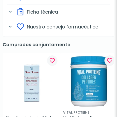
Ficha técnica
expand_more
Nuestro consejo farmacéutico
expand_more
Comprados conjuntamente
favorite_border
favorite_border
VITAL PROTEINS