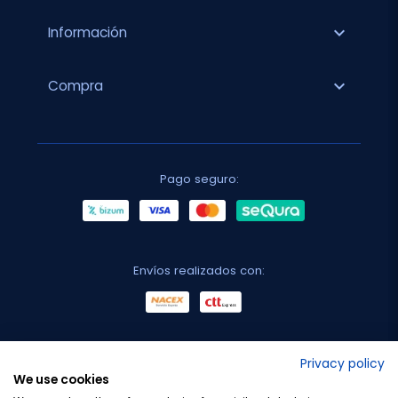
expand_more
Información
expand_more
Compra
Pago seguro:
Envíos realizados con:
No lo decimos nosotros...
Privacy policy
We use cookies
¡Tu opinión es importante!