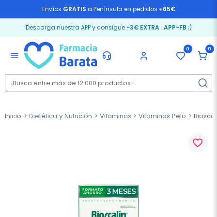
Envíos
GRATIS
a Península en pedidos
+65€
Descarga nuestra APP y consigue
-3€ EXTRA
:
APP-FB
;)
0
0
menu
Inicio
Dietética y Nutrición
Vitaminas
Vitaminas Pelo
Bioscal
favorite_border