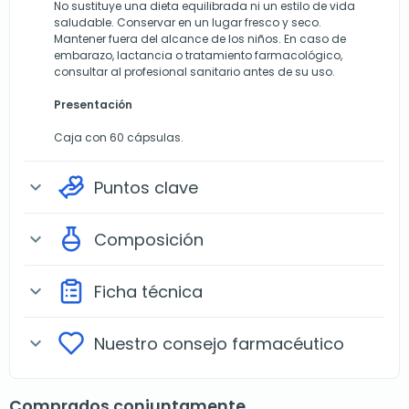
No sustituye una dieta equilibrada ni un estilo de vida
saludable. Conservar en un lugar fresco y seco.
Mantener fuera del alcance de los niños. En caso de
embarazo, lactancia o tratamiento farmacológico,
consultar al profesional sanitario antes de su uso.
Presentación
Caja con 60 cápsulas.
Puntos clave
expand_more
Composición
expand_more
Ficha técnica
expand_more
Nuestro consejo farmacéutico
expand_more
Comprados conjuntamente