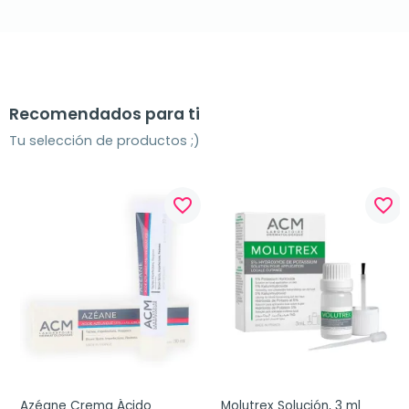
Recomendados para ti
Tu selección de productos ;)
favorite_border
favorite_border
Azéane Crema Ácido 
Molutrex Solución, 3 ml