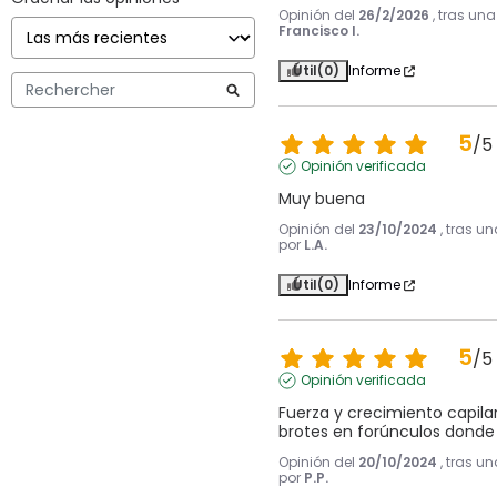
Opinión del
26/2/2026
, tras un
Francisco I.
Útil
(0)
Informe
5
/
5
Opinión verificada
Muy buena
Opinión del
23/10/2024
, tras u
por
L.A.
Útil
(0)
Informe
5
/
5
Opinión verificada
Fuerza y crecimiento capila
brotes en forúnculos donde s
Opinión del
20/10/2024
, tras u
por
P.P.