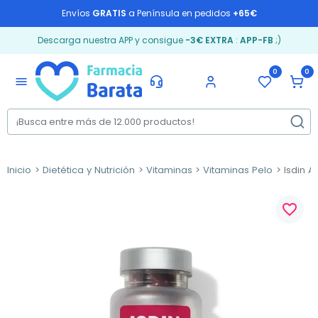
Envíos
GRATIS
a Península en pedidos
+65€
Descarga nuestra APP y consigue
-3€ EXTRA
:
APP-FB
;)
0
0
menu
Inicio
Dietética y Nutrición
Vitaminas
Vitaminas Pelo
Isdin A
favorite_border