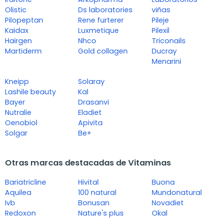
Olistic
Ds laboratories
viñas
Pilopeptan
Rene furterer
Pileje
Kaidax
Luxmetique
Pilexil
Hairgen
Nhco
Triconails
Martiderm
Gold collagen
Ducray
Menarini
Kneipp
Solaray
Lashile beauty
Kal
Bayer
Drasanvi
Nutralie
Eladiet
Oenobiol
Apivita
Solgar
Be+
Otras marcas destacadas de Vitaminas
Bariatricline
Hivital
Buona
Aquilea
100 natural
Mundonatural
Ivb
Bonusan
Novadiet
Redoxon
Nature's plus
Okal