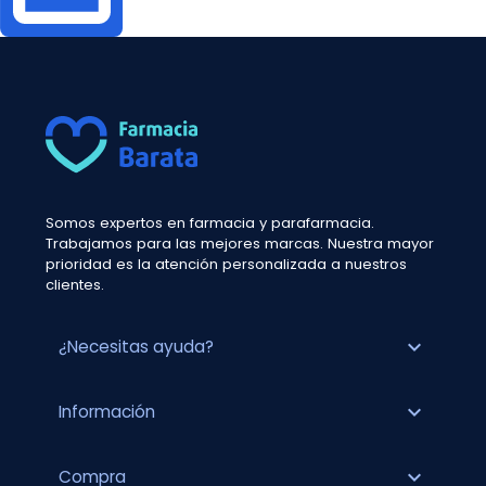
Somos expertos en farmacia y parafarmacia.
Trabajamos para las mejores marcas. Nuestra mayor
prioridad es la atención personalizada a nuestros
clientes.
expand_more
¿Necesitas ayuda?
expand_more
Información
expand_more
Compra