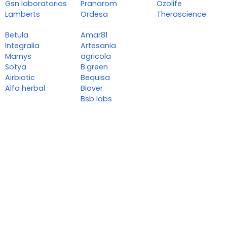
Gsn laboratorios
Pranarom
Ozolife
Lamberts
Ordesa
Therascience
Betula
Amar81
Integralia
Artesania
Marnys
agricola
Sotya
B.green
Airbiotic
Bequisa
Alfa herbal
Biover
Bsb labs