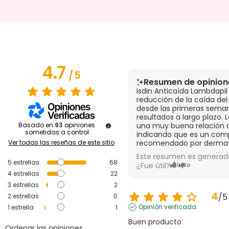
4.7
/
5
Resumen de opinion
Isdin Anticaída Lambdapil
reducción de la caída del
desde las primeras sema
resultados a largo plazo.
Basado en
93
opiniones
una muy buena relación c
sometidas a control
indicando que es un com
Ver todas las reseñas de este sitio
recomendado por dermat
Este resumen es generado
5
estrellas
68
¿Fue útil?
Sí
No
4
estrellas
22
3
estrellas
2
4
/
5
2
estrellas
0
Opinión verificada
1
estrella
1
Buen producto
Ordenar las opiniones