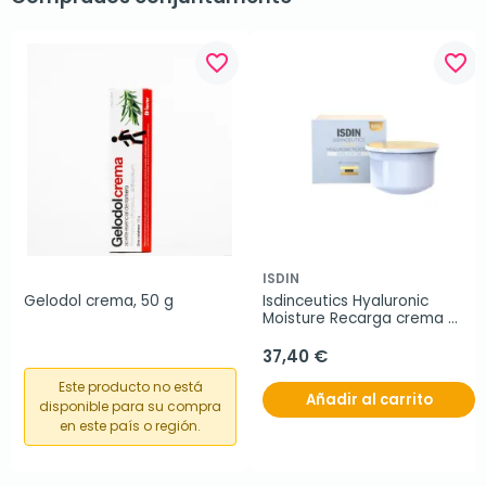
favorite_border
favorite_border
ISDIN
Gelodol crema, 50 g
Isdinceutics Hyaluronic 
Moisture Recarga crema 
facial piel normal a seca, 50 
g
37,40 €
Este producto no está
Añadir al carrito
disponible para su compra
en este país o región.