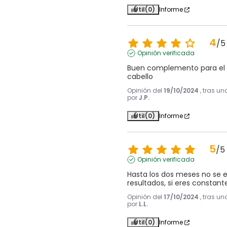
Útil
(0)
Informe
4
/
5
Opinión verificada
Buen complemento para el f
cabello
Opinión del
19/10/2024
, tras u
por
J.P.
Útil
(0)
Informe
5
/
5
Opinión verificada
Hasta los dos meses no se e
resultados, si eres constan
Opinión del
17/10/2024
, tras u
por
L.L.
Útil
(0)
Informe