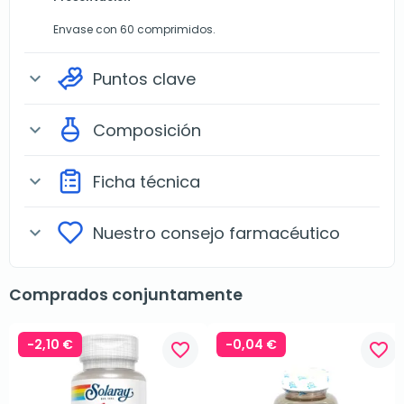
Envase con 60 comprimidos.
Puntos clave
expand_more
Composición
expand_more
Ficha técnica
expand_more
Nuestro consejo farmacéutico
expand_more
Comprados conjuntamente
-2,10 €
-0,04 €
favorite_border
favorite_border