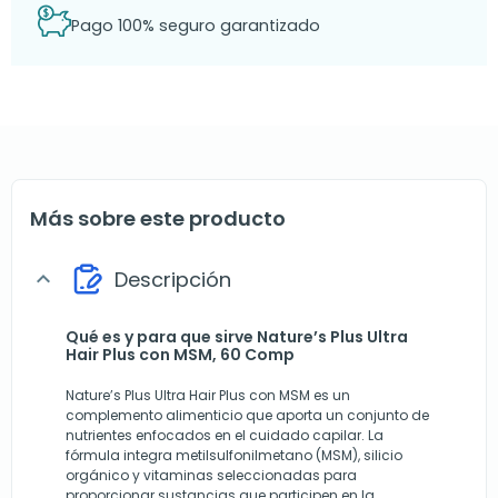
Pago 100% seguro garantizado
Más sobre este producto
Descripción
expand_more
Qué es y para que sirve Nature’s Plus Ultra
Hair Plus con MSM, 60 Comp
Nature’s Plus Ultra Hair Plus con MSM es un
complemento alimenticio que aporta un conjunto de
nutrientes enfocados en el cuidado capilar. La
fórmula integra metilsulfonilmetano (MSM), silicio
orgánico y vitaminas seleccionadas para
proporcionar sustancias que participen en la