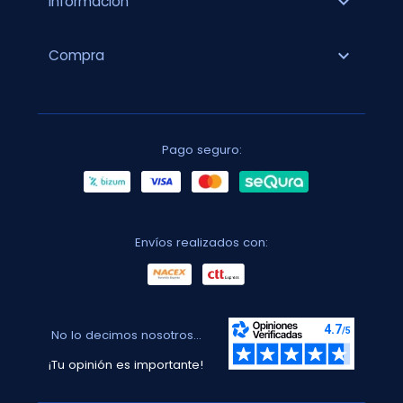
expand_more
Información
expand_more
Compra
Pago seguro:
Envíos realizados con:
No lo decimos nosotros...
¡Tu opinión es importante!