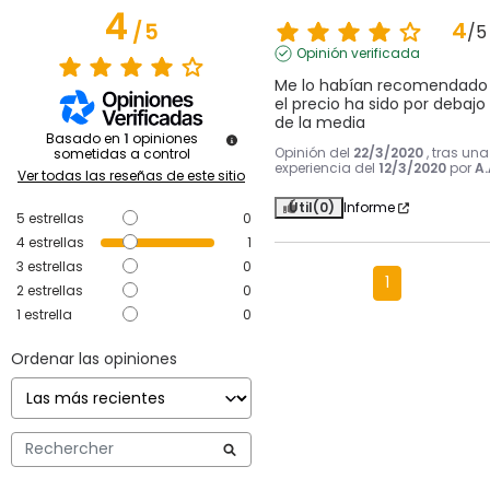
4
4
/
5
/
5
Opinión verificada
Me lo habían recomendado 
el precio ha sido por debajo 
de la media
Basado en
1
opiniones
Opinión del
22/3/2020
, tras una
sometidas a control
experiencia del
12/3/2020
por
A.
Ver todas las reseñas de este sitio
Útil
(0)
Informe
5
estrellas
0
4
estrellas
1
3
estrellas
0
1
2
estrellas
0
1
estrella
0
Ordenar las opiniones