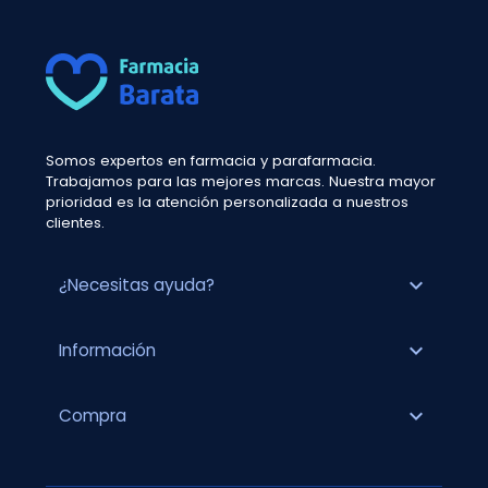
Somos expertos en farmacia y parafarmacia.
Trabajamos para las mejores marcas. Nuestra mayor
prioridad es la atención personalizada a nuestros
clientes.
expand_more
¿Necesitas ayuda?
expand_more
Información
expand_more
Compra