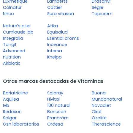
Luxmetique
Lamberts
Drasanvi
Colnatur
Cattier
Segle
Nhco
Sura vitasan
Topicrem
Nature's plus
Atika
Cumlaude lab
Equisalud
Integralia
Esential aroms
Tongil
Inovance
Advanced
Intersa
nutrition
Kneipp
Airbiotic
Otras marcas destacadas de Vitaminas
Bariatricline
Solaray
Buona
Aquilea
Hivital
Mundonatural
Ivb
100 natural
Novadiet
Redoxon
Bonusan
Okal
Solgar
Pranarom
Ozolife
Gsn laboratorios
Ordesa
Therascience