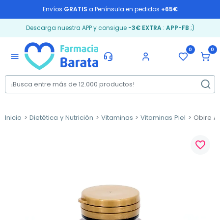
Envíos
GRATIS
a Península en pedidos
+65€
Descarga nuestra APP y consigue
-3€ EXTRA
:
APP-FB
;)
0
0
menu
Inicio
Dietética y Nutrición
Vitaminas
Vitaminas Piel
Obire Ar
favorite_border