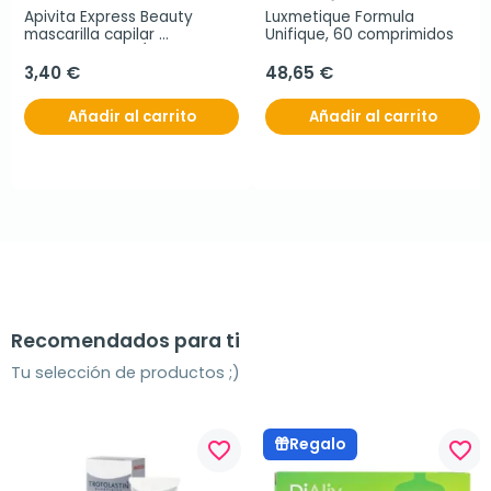
Apivita Express Beauty 
Luxmetique Formula 
mascarilla capilar 
Unifique, 60 comprimidos
hidratante con Ácido 
Hialurónico, 20 ml
3,40 €
48,65 €
Añadir al carrito
Añadir al carrito
Recomendados para ti
Tu selección de productos ;)
Regalo
favorite_border
favorite_border