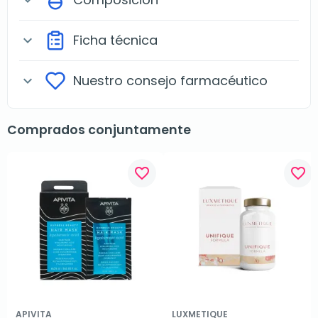
Ficha técnica
expand_more
Nuestro consejo farmacéutico
expand_more
Comprados conjuntamente
favorite_border
favorite_border
APIVITA
LUXMETIQUE