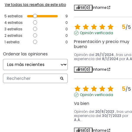
Ver todas las reseñas de este sitio
Útil
(0)
Informe
5
estrellas
9
4
estrellas
0
5
/
5
3
estrellas
0
Opinión verificada
2
estrellas
0
Presentación y precio muy 
1
estrella
0
bueno
Ordenar las opiniones
Opinión del
25/1/2024
, tras una
experiencia del
8/1/2024
por
A.A
Útil
(0)
Informe
5
/
5
Opinión verificada
Va bien
Opinión del
20/8/2023
, tras una
experiencia del
30/7/2023
por
A.A.
Útil
(0)
Informe