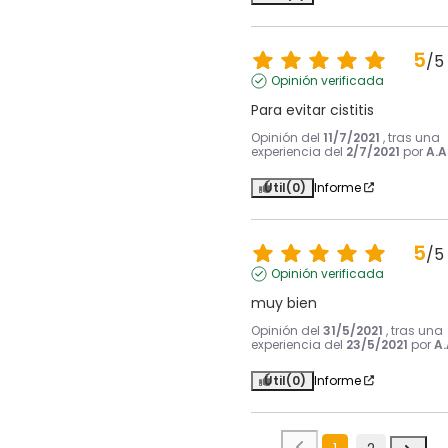
5
/
5
Opinión verificada
Para evitar cistitis
Opinión del
11/7/2021
, tras una
experiencia del
2/7/2021
por
A.A
Útil
(0)
Informe
5
/
5
Opinión verificada
muy bien
Opinión del
31/5/2021
, tras una
experiencia del
23/5/2021
por
A.
Útil
(0)
Informe