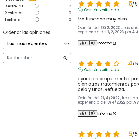
5
/
5
3
estrellas
0
Opinión verificada
2
estrellas
0
Me funciona muy bien
1
estrella
0
Opinión del
23/2/2023
, tras una
Ordenar las opiniones
experiencia del
1/2/2023
por
A.A
Útil
(0)
Informe
4
/
5
Opinión verificada
ayuda a complementar para
bien otros tratamientos para
pelo y uñas, Refuerza.
Opinión del
21/4/2022
, tras una
experiencia del
3/4/2022
por
A.A
Útil
(0)
Informe
5
/
5