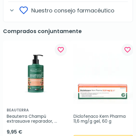
Nuestro consejo farmacéutico
expand_more
Comprados conjuntamente
favorite_border
favorite_border
BEAUTERRA
Beauterra Champú 
Diclofenaco Kern Pharma 
extrasuave reparador, 
11,6 mg/g gel, 60 g
750ml
9,95 €