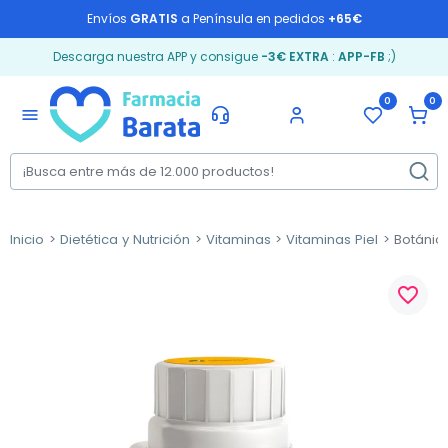
Envíos
GRATIS
a Península en pedidos
+65€
Descarga nuestra APP y consigue
-3€ EXTRA
:
APP-FB
;)
0
0
menu
Inicio
Dietética y Nutrición
Vitaminas
Vitaminas Piel
Botánic
favorite_border