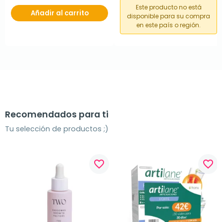
Este producto no está
Añadir al carrito
disponible para su compra
en este país o región.
Recomendados para ti
Tu selección de productos ;)
favorite_border
favorite_border