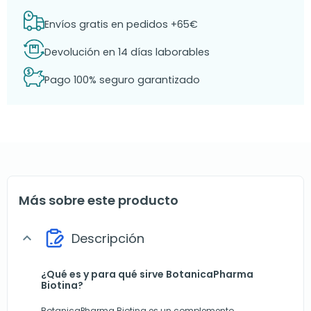
Envíos gratis en pedidos +65€
Devolución en 14 días laborables
Pago 100% seguro garantizado
Más sobre este producto
Descripción
expand_more
¿Qué es y para qué sirve BotanicaPharma
Biotina?
BotanicaPharma Biotina es un complemento