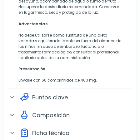
desayuno, acompañado de agua o zumo de fruta.
No superar la dosis diaria recomendada. Conservar
en lugar fresco, seco y protegido de la luz.
Advertencias
No debe utilizarse como sustituto de una dieta
variada y equilibrada. Mantener fuera del alcance de
los niños. En caso de embarazo, lactancia o
tratamiento farmacológico, consultar al profesional
sanitario antes de su administración.
Presentación
Envase con 60 comprimidos de 400 mg.
Puntos clave
expand_more
Composición
expand_more
Ficha técnica
expand_more