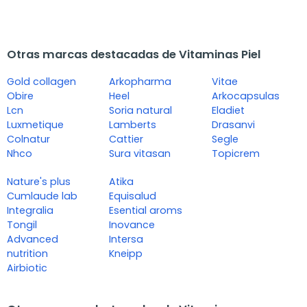
Otras marcas destacadas de Vitaminas Piel
Gold collagen
Arkopharma
Vitae
Obire
Heel
Arkocapsulas
Lcn
Soria natural
Eladiet
Luxmetique
Lamberts
Drasanvi
Colnatur
Cattier
Segle
Nhco
Sura vitasan
Topicrem
Nature's plus
Atika
Cumlaude lab
Equisalud
Integralia
Esential aroms
Tongil
Inovance
Advanced
Intersa
nutrition
Kneipp
Airbiotic