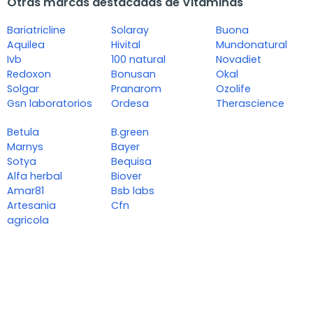
Otras marcas destacadas de Vitaminas
Bariatricline
Solaray
Buona
Aquilea
Hivital
Mundonatural
Ivb
100 natural
Novadiet
Redoxon
Bonusan
Okal
Solgar
Pranarom
Ozolife
Gsn laboratorios
Ordesa
Therascience
Betula
B.green
Marnys
Bayer
Sotya
Bequisa
Alfa herbal
Biover
Amar81
Bsb labs
Artesania
Cfn
agricola