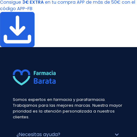
Consigue
3€ EXTRA
en tu compra APP de más de 50€ con el
código APP-FB
Somos expertos en farmacia y parafarmacia.
Trabajamos para las mejores marcas. Nuestra mayor
prioridad es la atención personalizada a nuestros
clientes.
expand_more
¿Necesitas ayuda?