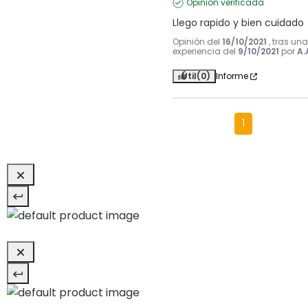
Opinión verificada
Llego rapido y bien cuidado
Opinión del
16/10/2021
, tras una
experiencia del
9/10/2021
por
A.
Útil
(0)
Informe
1