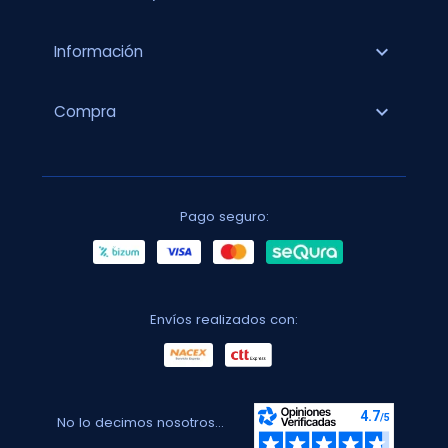
expand_more
Información
expand_more
Compra
Pago seguro:
Envíos realizados con:
No lo decimos nosotros...