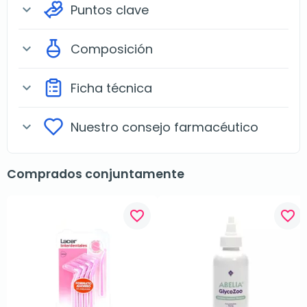
Puntos clave
expand_more
Composición
expand_more
Ficha técnica
expand_more
Nuestro consejo farmacéutico
expand_more
Comprados conjuntamente
favorite_border
favorite_border