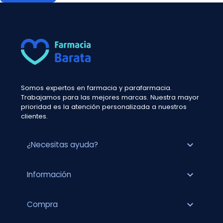
Somos expertos en farmacia y parafarmacia.
Trabajamos para las mejores marcas. Nuestra mayor
prioridad es la atención personalizada a nuestros
clientes.
expand_more
¿Necesitas ayuda?
expand_more
Información
expand_more
Compra