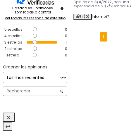
Opinión del
3/4/2022
, tras una
experiencia del
21/2/2022
por
A.
Basado en
1
opiniones
sometidas a control
Útil
(0)
Informe
Ver todas las reseñas de este sitio
5
estrellas
0
4
estrellas
0
1
3
estrellas
1
2
estrellas
0
1
estrella
0
Ordenar las opiniones