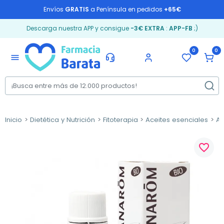
Envíos
GRATIS
a Península en pedidos
+65€
Descarga nuestra APP y consigue
-3€ EXTRA
:
APP-FB
;)
0
0
menu
Inicio
Dietética y Nutrición
Fitoterapia
Aceites esenciales
Ac
favorite_border