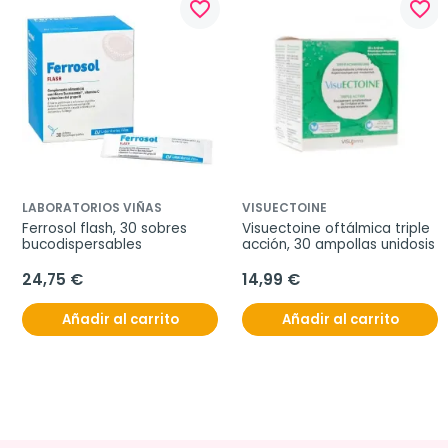
favorite_border
favorite_border
LABORATORIOS VIÑAS
VISUECTOINE
Ferrosol flash, 30 sobres 
Visuectoine oftálmica triple 
bucodispersables
acción, 30 ampollas unidosis
24,75 €
14,99 €
Añadir al carrito
Añadir al carrito