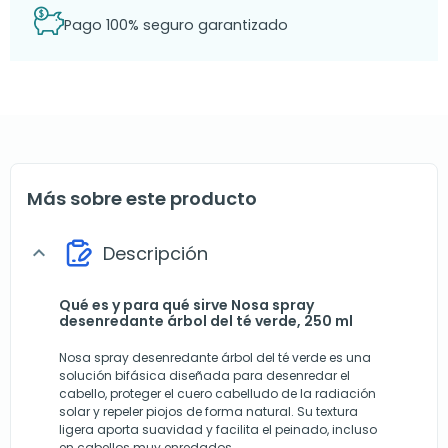
Pago 100% seguro garantizado
Más sobre este producto
Descripción
expand_more
Qué es y para qué sirve Nosa spray
desenredante árbol del té verde, 250 ml
Nosa spray desenredante árbol del té verde es una
solución bifásica diseñada para desenredar el
cabello, proteger el cuero cabelludo de la radiación
solar y repeler piojos de forma natural. Su textura
ligera aporta suavidad y facilita el peinado, incluso
en cabellos muy enredados.