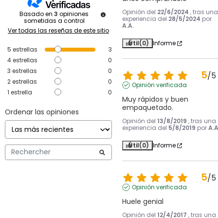
Opinión del
22/6/2024
, tras una
Basado en
3
opiniones
experiencia del
28/5/2024
por
sometidas a control
A.A.
Ver todas las reseñas de este sitio
Útil
(0)
Informe
5
estrellas
3
4
estrellas
0
3
estrellas
0
5
/
5
2
estrellas
0
Opinión verificada
1
estrella
0
Muy rápidos y buen 
empaquetado.
Ordenar las opiniones
Opinión del
13/8/2019
, tras una
experiencia del
5/8/2019
por
A.A
Útil
(0)
Informe
5
/
5
Opinión verificada
Huele genial
Opinión del
12/4/2017
, tras una