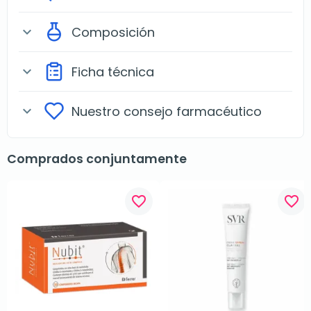
Composición
expand_more
Ficha técnica
expand_more
Nuestro consejo farmacéutico
expand_more
Comprados conjuntamente
favorite_border
favorite_border