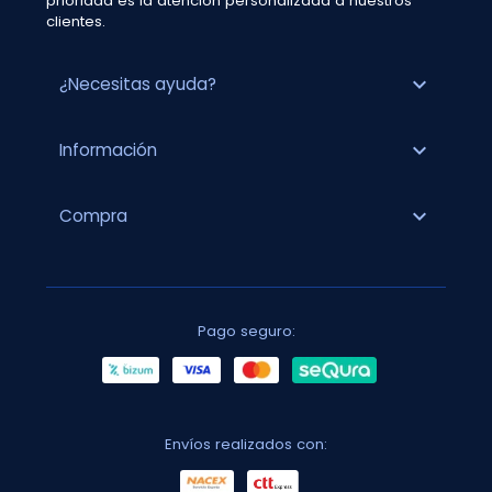
prioridad es la atención personalizada a nuestros
clientes.
expand_more
¿Necesitas ayuda?
expand_more
Información
expand_more
Compra
Pago seguro:
Envíos realizados con: