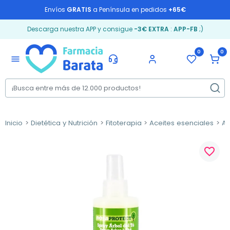
Envíos
GRATIS
a Península en pedidos
+65€
Descarga nuestra APP y consigue
-3€ EXTRA
:
APP-FB
;)
0
0
menu
Inicio
Dietética y Nutrición
Fitoterapia
Aceites esenciales
Ac
favorite_border