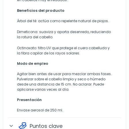
Beneficios del producto
Árbol del té: actúa como repelente natural de piojos.
Dimeticona: suaviza y aporta desenredo, reduciendo
la rotura del cabello.
Octinoxato: filtro UV que protege el cuero cabelludo y
la fibra capilar de los rayos solares.
Modo de empleo
Agitar bien antes de usar para mezclar ambas fases.
Pulverizar sobre el cabello limpio y seco o húmedo
desde una distancia de 15 cm. No aclarar. Puede
aplicarse varias veces al día.
Presentación
Envase aerosol de 250 ml.
Puntos clave
expand_more