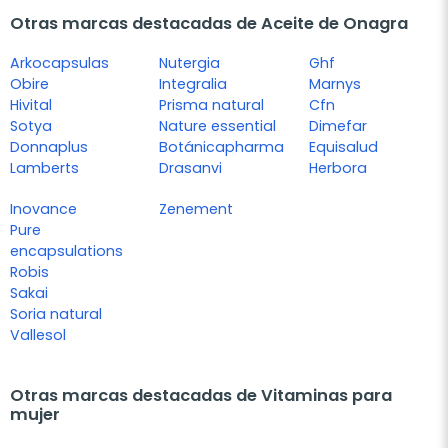
Otras marcas destacadas de Aceite de Onagra
Arkocapsulas
Nutergia
Ghf
Obire
Integralia
Marnys
Hivital
Prisma natural
Cfn
Sotya
Nature essential
Dimefar
Donnaplus
Botánicapharma
Equisalud
Lamberts
Drasanvi
Herbora
Inovance
Zenement
Pure
encapsulations
Robis
Sakai
Soria natural
Vallesol
Otras marcas destacadas de Vitaminas para
mujer