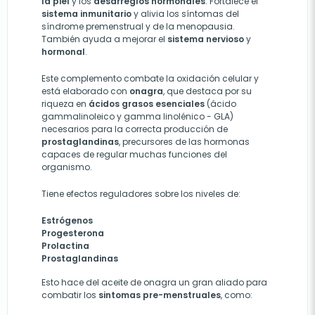
la piel
y los
desarreglos hormonales
. Fortalece el
sistema inmunitario
y alivia los síntomas del
síndrome premenstrual y de la menopausia.
También ayuda a mejorar el
sistema nervioso
y
hormonal
.
Este complemento combate la oxidación celular y
está elaborado con
onagra
, que destaca por su
riqueza en
ácidos grasos esenciales
(ácido
gammalinoleico y gamma linolénico - GLA)
necesarios para la correcta producción de
prostaglandinas
, precursores de las hormonas
capaces de regular muchas funciones del
organismo.
Tiene efectos reguladores sobre los niveles de:
Estrógenos
Progesterona
Prolactina
Prostaglandinas
Esto hace del aceite de onagra un gran aliado para
combatir los
sintomas pre-menstruales
, como: