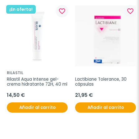
¡En oferta!
favorite_border
favorite_border
RILASTIL
Rilastil Aqua Intense gel-
Lactibiane Tolerance, 30 
crema hidratante 72H, 40 ml
cápsulas
14,50 €
21,95 €
Añadir al carrito
Añadir al carrito