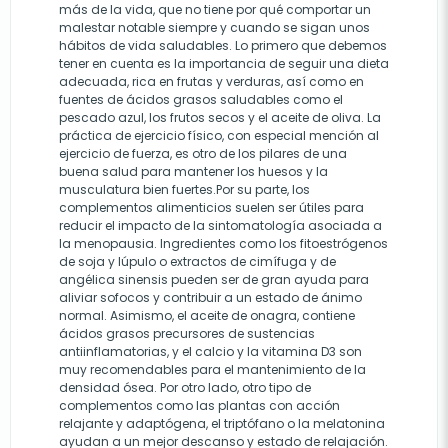
más de la vida, que no tiene por qué comportar un
malestar notable siempre y cuando se sigan unos
hábitos de vida saludables. Lo primero que debemos
tener en cuenta es la importancia de seguir una dieta
adecuada, rica en frutas y verduras, así como en
fuentes de ácidos grasos saludables como el
pescado azul, los frutos secos y el aceite de oliva. La
práctica de ejercicio físico, con especial mención al
ejercicio de fuerza, es otro de los pilares de una
buena salud para mantener los huesos y la
musculatura bien fuertes.Por su parte, los
complementos alimenticios suelen ser útiles para
reducir el impacto de la sintomatología asociada a
la menopausia. Ingredientes como los fitoestrógenos
de soja y lúpulo o extractos de cimífuga y de
angélica sinensis pueden ser de gran ayuda para
aliviar sofocos y contribuir a un estado de ánimo
normal. Asimismo, el aceite de onagra, contiene
ácidos grasos precursores de sustencias
antiinflamatorias, y el calcio y la vitamina D3 son
muy recomendables para el mantenimiento de la
densidad ósea. Por otro lado, otro tipo de
complementos como las plantas con acción
relajante y adaptógena, el triptófano o la melatonina
ayudan a un mejor descanso y estado de relajación.