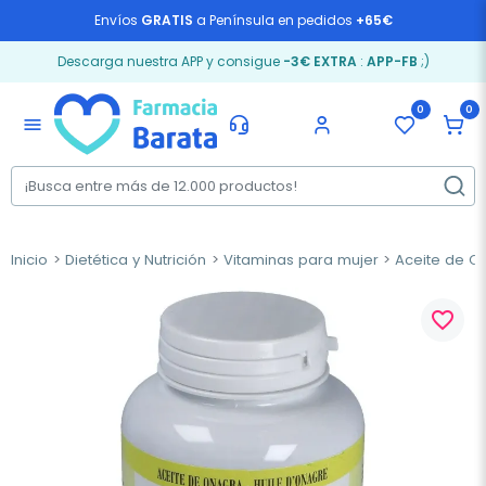
Envíos
GRATIS
a Península en pedidos
+65€
Descarga nuestra APP y consigue
-3€ EXTRA
:
APP-FB
;)
0
0
menu
Inicio
Dietética y Nutrición
Vitaminas para mujer
Aceite de O
favorite_border