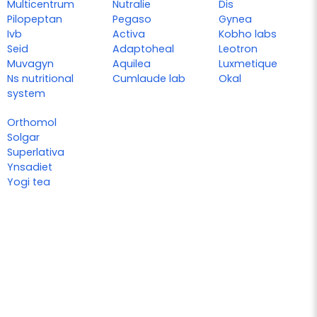
Multicentrum
Nutralie
Dis
Pilopeptan
Pegaso
Gynea
Ivb
Activa
Kobho labs
Seid
Adaptoheal
Leotron
Muvagyn
Aquilea
Luxmetique
Ns nutritional
Cumlaude lab
Okal
system
Orthomol
Solgar
Superlativa
Ynsadiet
Yogi tea