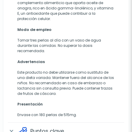
complemento alimenticio que aporta aceite de
onagra, rico en ácido gamma-linolénico, y vitamina
E, un antioxidante que puede contribuir a la
protección celular.
Modo de empleo
Tomar tres perlas al día con un vaso de agua
durante las comidas. No superar la dosis
recomendada.
Advertencias
Este producto no debe utilizarse como sustituto de
una dieta variada. Mantener fuera del alcance de los
niños. No recomendado en caso de embarazo o
lactancia sin consulta previa. Puede contener trazas
de frutos de cáscara.
Presentación
Envase con 180 perlas de 515mg.
Puntos clave
expand_more