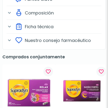
Composición
expand_more
Ficha técnica
expand_more
Nuestro consejo farmacéutico
expand_more
Comprados conjuntamente
favorite_border
favorite_border