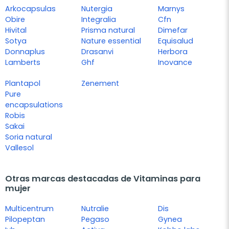
Arkocapsulas
Nutergia
Marnys
Obire
Integralia
Cfn
Hivital
Prisma natural
Dimefar
Sotya
Nature essential
Equisalud
Donnaplus
Drasanvi
Herbora
Lamberts
Ghf
Inovance
Plantapol
Zenement
Pure
encapsulations
Robis
Sakai
Soria natural
Vallesol
Otras marcas destacadas de Vitaminas para
mujer
Multicentrum
Nutralie
Dis
Pilopeptan
Pegaso
Gynea