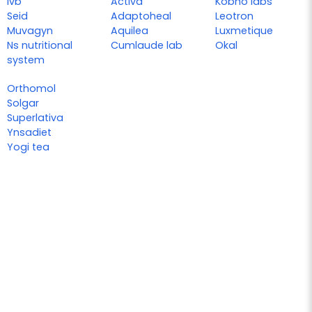
Ivb
Activa
Kobho labs
Seid
Adaptoheal
Leotron
Muvagyn
Aquilea
Luxmetique
Ns nutritional
Cumlaude lab
Okal
system
Orthomol
Solgar
Superlativa
Ynsadiet
Yogi tea