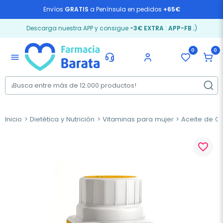
Envíos
GRATIS
a Península en pedidos
+65€
Descarga nuestra APP y consigue
-3€ EXTRA
:
APP-FB
;)
0
0
menu
Inicio
Dietética y Nutrición
Vitaminas para mujer
Aceite de O
favorite_border